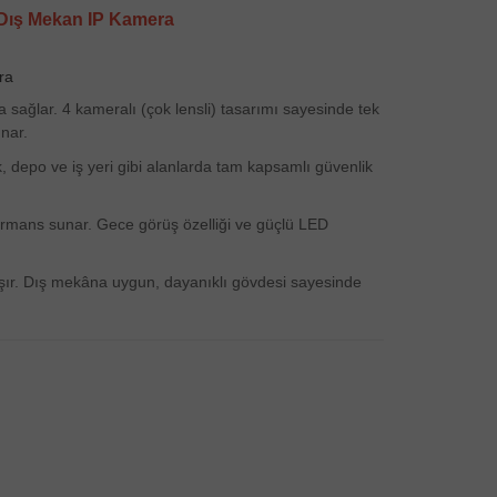
, Dış Mekan IP Kamera
ra
sağlar. 4 kameralı (çok lensli) tasarımı sayesinde tek
unar.
, depo ve iş yeri gibi alanlarda tam kapsamlı güvenlik
rformans sunar. Gece görüş özelliği ve güçlü LED
taşır. Dış mekâna uygun, dayanıklı gövdesi sayesinde