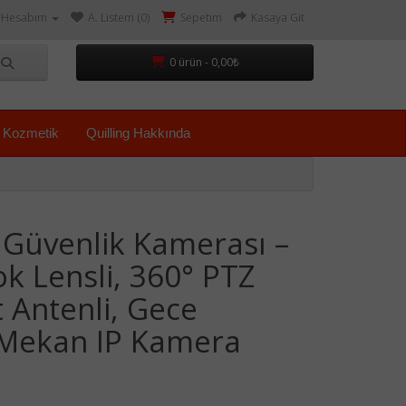
Hesabım
A. Listem (0)
Sepetim
Kasaya Git
0 ürün - 0,00₺
Kozmetik
Quilling Hakkında
ı Güvenlik Kamerası –
k Lensli, 360° PTZ
t Antenli, Gece
 Mekan IP Kamera