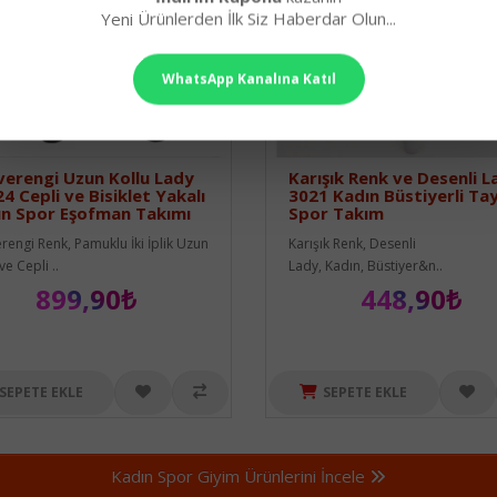
Yeni Ürünlerden İlk Siz Haberdar Olun...
WhatsApp Kanalına Katıl
erengi Uzun Kollu Lady
Karışık Renk ve Desenli L
4 Cepli ve Bisiklet Yakalı
3021 Kadın Büstiyerli Tay
ın Spor Eşofman Takımı
Spor Takım
rengi Renk, Pamuklu İki İplik Uzun
Karışık Renk, Desenli
ve Cepli ..
Lady, Kadın, Büstiyer&n..
899,90₺
448,90₺
SEPETE EKLE
SEPETE EKLE
Kadın Spor Giyim Ürünlerini İncele