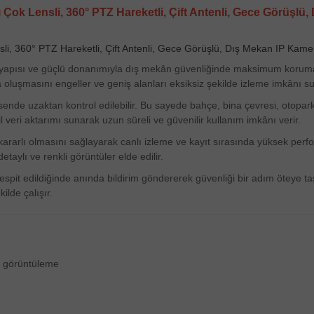
 Çok Lensli, 360° PTZ Hareketli, Çift Antenli, Gece Görüşlü
sli, 360° PTZ Hareketli, Çift Antenli, Gece Görüşlü, Dış Mekan IP Kame
sli yapısı ve güçlü donanımıyla dış mekân güvenliğinde maksimum koruma 
a oluşmasını engeller ve geniş alanları eksiksiz şekilde izleme imkânı s
ende uzaktan kontrol edilebilir. Bu sayede bahçe, bina çevresi, otopark
il veri aktarımı sunarak uzun süreli ve güvenilir kullanım imkânı verir.
a kararlı olmasını sağlayarak canlı izleme ve kayıt sırasında yüksek pe
taylı ve renkli görüntüler elde edilir.
 tespit edildiğinde anında bildirim göndererek güvenliği bir adım öteye 
lde çalışır.
lı görüntüleme