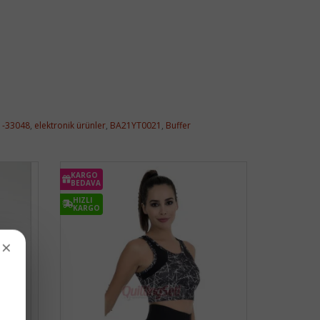
1-33048
,
elektronik ürünler
,
BA21YT0021
,
Buffer
KARGO
BEDAVA
HIZLI
KARGO
×