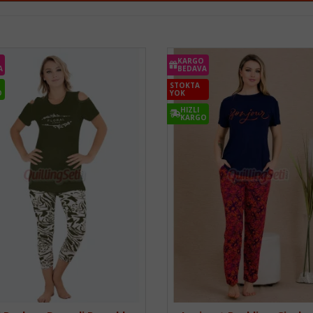
KARGO
A
BEDAVA
STOKTA
O
YOK
HIZLI
KARGO