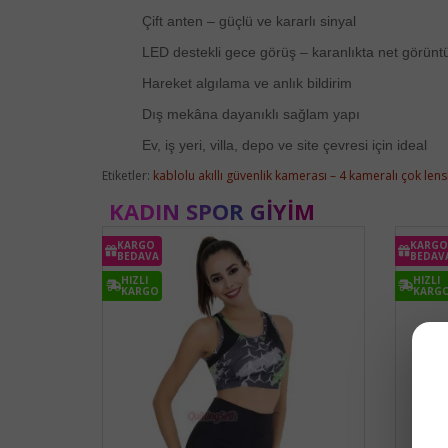
Çift anten – güçlü ve kararlı sinyal
LED destekli gece görüş – karanlıkta net görünt
Hareket algılama ve anlık bildirim
Dış mekâna dayanıklı sağlam yapı
Ev, iş yeri, villa, depo ve site çevresi için ideal
Etiketler:
kablolu akıllı güvenlik kamerası – 4 kameralı çok lensl
KADIN SPOR GIYIM
KARGO
KARGO
BEDAVA
BEDAV
HIZLI
HIZLI
KARGO
KARG