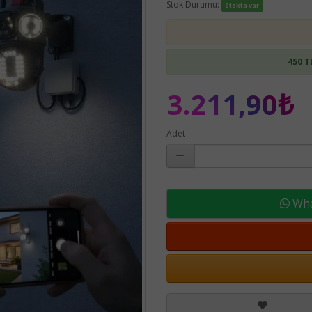
Stok Durumu:
Stokta var
450 T
3.211,90₺
Adet
What