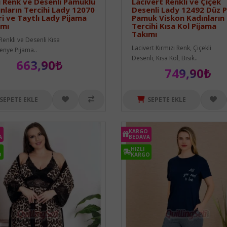
 Renk ve Desenli Pamuklu
Lacivert Renkli ve Çiçek
nların Tercihi Lady 12070
Desenli Lady 12492 Düz 
i ve Taytlı Lady Pijama
Pamuk Viskon Kadınların
ımı
Tercihi Kısa Kol Pijama
Takımı
Renkli ve Desenli Kısa
Lacivert Kırmızı Renk, Çiçekli
Penye Pijama..
Desenli, Kısa Kol, Bisik..
663,90₺
749,90₺
SEPETE EKLE
SEPETE EKLE
KARGO
A
BEDAVA
HIZLI
O
KARGO