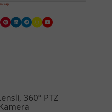
um Yap
ensli, 360° PTZ
P Kamera