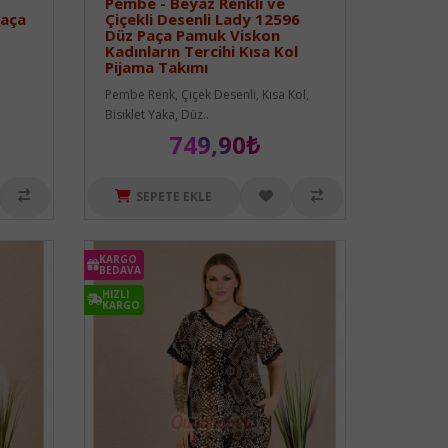
Pembe - Beyaz Renkli ve
Paça
Çiçekli Desenli Lady 12596
Düz Paça Pamuk Viskon
Kadınların Tercihi Kısa Kol
Pijama Takımı
Pembe Renk, Çiçek Desenli, Kısa Kol,
Bisiklet Yaka, Düz..
749,90₺
SEPETE EKLE
KARGO
BEDAVA
HIZLI
KARGO