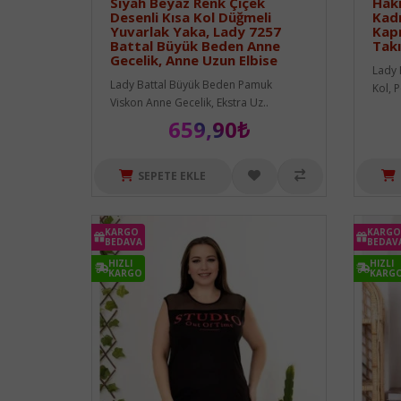
Siyah Beyaz Renk Çiçek
Haki
Desenli Kısa Kol Düğmeli
Kadı
Yuvarlak Yaka, Lady 7257
Kapr
Battal Büyük Beden Anne
Tak
Gecelik, Anne Uzun Elbise
Lady 
Lady Battal Büyük Beden Pamuk
Kol, 
Viskon Anne Gecelik, Ekstra Uz..
659,90₺
SEPETE EKLE
KARGO
KARGO
BEDAVA
BEDAV
HIZLI
HIZLI
KARGO
KARG