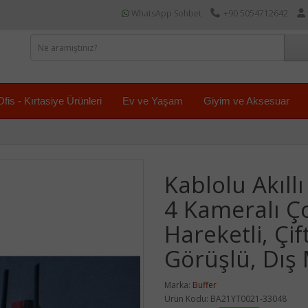
WhatsApp Sohbet
+90 5054712642
Ofis - Kırtasiye Ürünleri
Ev ve Yaşam
Giyim ve Aksesuar
Kablolu Akıll
4 Kameralı Ço
Hareketli, Çif
Görüşlü, Dış
Marka:
Buffer
Ürün Kodu: BA21YT0021-33048