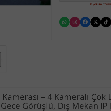
0 yorum
/
Yor
k Kamerası – 4 Kameralı Çok L
i, Gece Görüşlü, Dış Mekan I