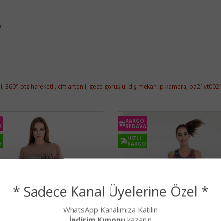
ü
i
,
360° ptz hareketli
,
çift antenli
,
gece görüşlü
,
dış mekan ip kamera
,
ba21yt002
KARGO
A
BEDAVA
HIZLI
O
KARGO
* Sadece Kanal Üyelerine Özel *
WhatsApp Kanalımıza Katılın
İndirim Kuponu
kazanın