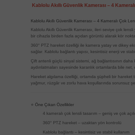
Kablolu Akıllı Güvenlik Kamerası – 4 Kameralı
Kablolu Akıllı Güvenlik Kamerası – 4 Kameralı Çok Len
Kablolu Akıllı Güvenlik Kamerası, ileri seviye çok len
bir cihazla birden fazla açıdan görüntü alarak kör nokt
360° PTZ hareket özelliği ile kamera yatay ve dikey eks
sağlar. Kablolu bağlantı yapısı, kesintisiz enerji ve stab
Çift antenli güçlü sinyal sistemi, ağ bağlantısının dah
aydınlatmaları sayesinde karanlık ortamlarda bile net, de
Hareket algılama özelliği, ortamda şüpheli bir hareket
yağmur, rüzgâr ve zorlu hava koşullarında sorunsuz şeki
⭐ Öne Çıkan Özellikler
4 kameralı çok lensli tasarım – geniş ve çok açı
360° PTZ hareket – uzaktan yön kontrolü
Kablolu bağlantı – kesintisiz ve stabil kullanım