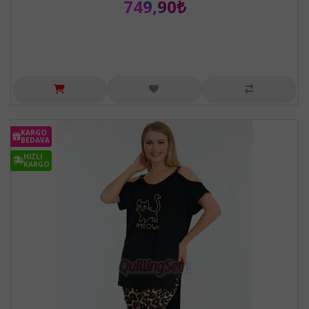
749,90₺
KARGO
BEDAVA
HIZLI
KARGO