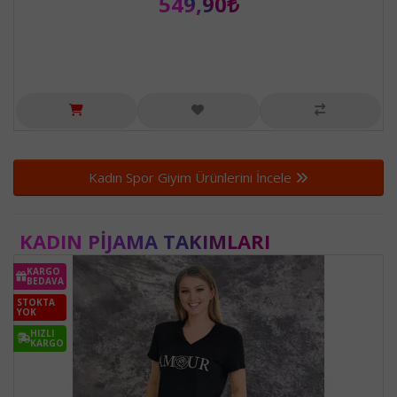
549,90₺
Kadın Spor Giyim Ürünlerini İncele
KADIN PIJAMA TAKIMLARI
KARGO
BEDAVA
STOKTA
YOK
HIZLI
KARGO