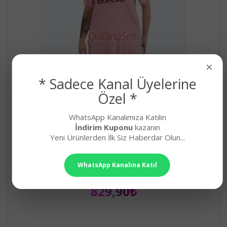
×
* Sadece Kanal Üyelerine
Özel *
WhatsApp Kanalımıza Katılın
İndirim Kuponu
kazanın
Yeni Ürünlerden İlk Siz Haberdar Olun...
Pembe Renk ve Çiçek Desenli Lady 10724 Kadın
Büyük Beden Kapri Pijama Takımı
WhatsApp Kanalına Katıl
Lady Desenli, Büyük Beden Kapri Anne Pijama TakımıKadı..
829,90₺