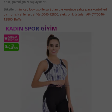
edin, güvenliğinizi sağlayın! ??✨
Etiketler:
mini cep boy usb i̇le şarj olan oje kurutucu sahte para kontol led
uv mor işık el feneri
,
af46yt0046-12800
,
elektronik ürünler
,
AF46YT0046-
12800
,
Buffer
KADIN SPOR GIYIM
KARGO
BEDAVA
HIZLI
KARGO