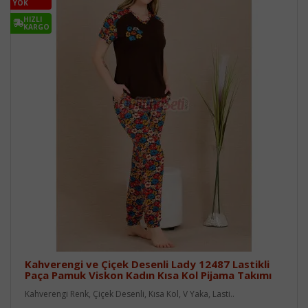
YOK
HIZLI
KARGO
Kahverengi ve Çiçek Desenli Lady 12487 Lastikli
Paça Pamuk Viskon Kadın Kısa Kol Pijama Takımı
Kahverengi Renk, Çiçek Desenli, Kısa Kol, V Yaka, Lasti..