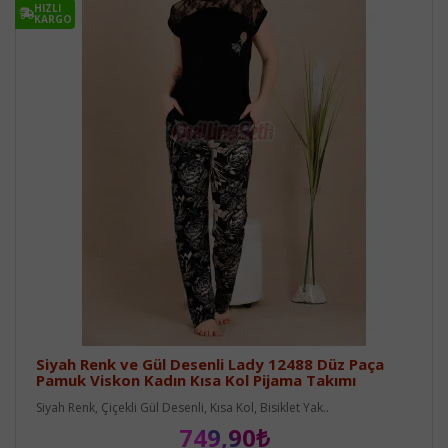
HIZLI
KARGO
Siyah Renk ve Gül Desenli Lady 12488 Düz Paça
Pamuk Viskon Kadın Kısa Kol Pijama Takımı
Siyah Renk, Çiçekli Gül Desenli, Kısa Kol, Bisiklet Yak..
749,90₺