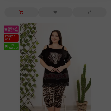
KARGO
BEDAVA
STOKTA
YOK
HIZLI
KARGO