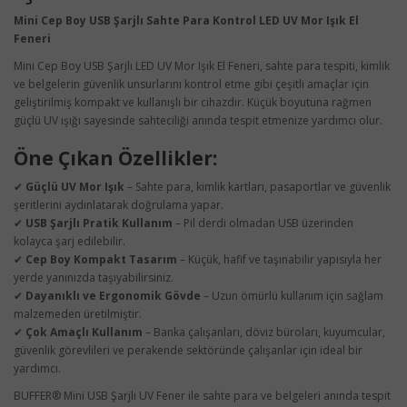
Mini Cep Boy USB Şarjlı Sahte Para Kontrol LED UV Mor Işık El
Feneri
Mini Cep Boy USB Şarjlı LED UV Mor Işık El Feneri, sahte para tespiti, kimlik
ve belgelerin güvenlik unsurlarını kontrol etme gibi çeşitli amaçlar için
geliştirilmiş kompakt ve kullanışlı bir cihazdır. Küçük boyutuna rağmen
güçlü UV ışığı sayesinde sahteciliği anında tespit etmenize yardımcı olur.
Öne Çıkan Özellikler:
✔
Güçlü UV Mor Işık
– Sahte para, kimlik kartları, pasaportlar ve güvenlik
şeritlerini aydınlatarak doğrulama yapar.
✔
USB Şarjlı Pratik Kullanım
– Pil derdi olmadan USB üzerinden
kolayca şarj edilebilir.
✔
Cep Boy Kompakt Tasarım
– Küçük, hafif ve taşınabilir yapısıyla her
yerde yanınızda taşıyabilirsiniz.
✔
Dayanıklı ve Ergonomik Gövde
– Uzun ömürlü kullanım için sağlam
malzemeden üretilmiştir.
✔
Çok Amaçlı Kullanım
– Banka çalışanları, döviz büroları, kuyumcular,
güvenlik görevlileri ve perakende sektöründe çalışanlar için ideal bir
yardımcı.
BUFFER® Mini USB Şarjlı UV Fener ile sahte para ve belgeleri anında tespit