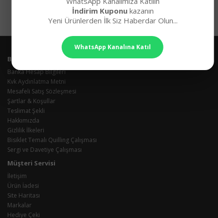
WhatsApp Kanalımıza Katılın
İndirim Kuponu
kazanın
Yeni Ürünlerden İlk Siz Haberdar Olun...
WhatsApp Kanalına Katıl
Bilgiler
Banka Hesap Bilgileri
Kvk Aydınlatma Metni
Mesafeli Satış Sözleşmesi
Şartlar & Koşullar
Teslimat Şekli
Hakkımızda
Gizlilik İlkeleri
Bisiklet Temalı Quilling Çalışması
Sergi ve Davetiye Çalışması
Müşteri Servisi
İletişim
Ürün İadesi
Site Haritası
Markalar
Hediye Çeki