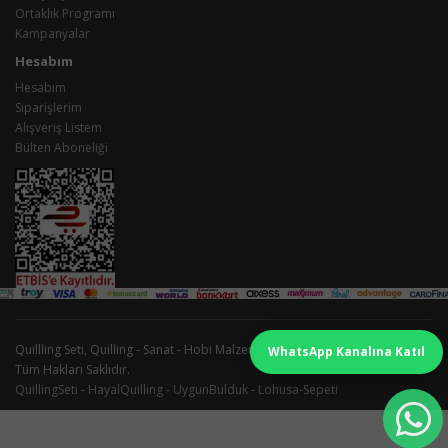
Ortaklık Programı
Kampanyalar
Hesabım
Hesabım
Siparişlerim
Alışveriş Listem
Bülten Aboneliği
Quillling Seti, Quilling - Sanat - Hobi Malzemeleri İmalatı ve Satışı © 2026 -
WhatsApp Kanalına Katıl
Tüm Hakları Saklıdır.
QuillingSeti
-
HayalQuilling
-
UygunBulduk
-
Lohusa-Sepeti