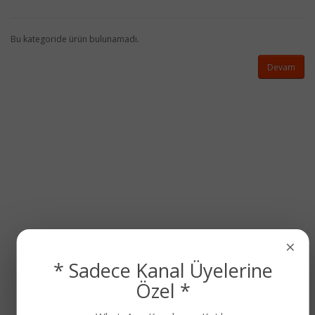
Bu kategoride ürün bulunamadı.
Devam
×
* Sadece Kanal Üyelerine
Özel *