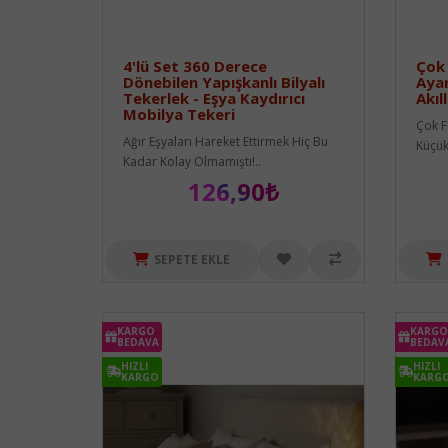
4'lü Set 360 Derece
Çok
Dönebilen Yapışkanlı Bilyalı
Ayar
Tekerlek - Eşya Kaydırıcı
Akıl
Mobilya Tekeri
Çok F
Ağır Eşyaları Hareket Ettirmek Hiç Bu
Küçük
Kadar Kolay Olmamıştı!..
126,90₺
SEPETE EKLE
KARGO
KARGO
KARGO
KARGO
BEDAVA
BEDAVA
BEDAV
BEDAV
HIZLI
HIZLI
HIZLI
HIZLI
KARGO
KARGO
KARG
KARG