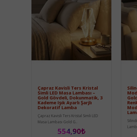
Çapraz Kavisli Ters Kristal
Sili
Simli LED Masa Lambası –
Mod
Gold Gövdeli, Dokunmatik, 3
Gold
Kademe Işık Ayarlı Şarjlı
Renk
Dekoratif Lamba
Mod
Lam
Çapraz Kavisli Ters Kristal Simli LED
Silin
Masa Lambası Gold G..
Lamba
554,90₺