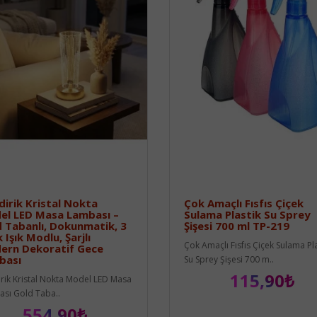
ndirik Kristal Nokta
Çok Amaçlı Fısfıs Çiçek
el LED Masa Lambası –
Sulama Plastik Su Sprey
 Tabanlı, Dokunmatik, 3
Şişesi 700 ml TP-219
 Işık Modlu, Şarjlı
Çok Amaçlı Fısfıs Çiçek Sulama Pla
ern Dekoratif Gece
bası
Su Sprey Şişesi 700 m..
115,90₺
dirik Kristal Nokta Model LED Masa
sı Gold Taba..
554,90₺