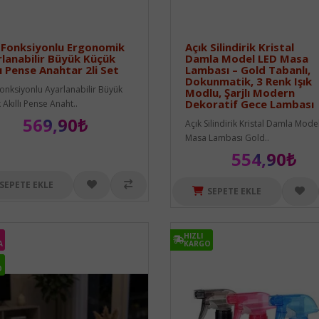
 Fonksiyonlu Ergonomik
Açık Silindirik Kristal
lanabilir Büyük Küçük
Damla Model LED Masa
lı Pense Anahtar 2li Set
Lambası – Gold Tabanlı,
Dokunmatik, 3 Renk Işık
onksiyonlu Ayarlanabilir Büyük
Modlu, Şarjlı Modern
Dekoratif Gece Lambası
 Akıllı Pense Anaht..
569,90₺
Açık Silindirik Kristal Damla Mode
Masa Lambası Gold..
554,90₺
SEPETE EKLE
SEPETE EKLE
HIZLI
HIZLI
A
A
KARGO
KARGO
O
O