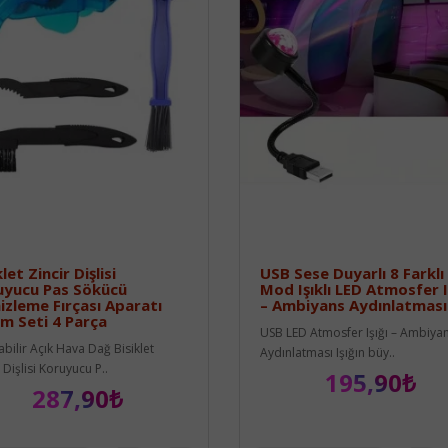
let Zincir Dişlisi
USB Sese Duyarlı 8 Farklı
uyucu Pas Sökücü
Mod Işıklı LED Atmosfer I
zleme Fırçası Aparatı
– Ambiyans Aydınlatması
m Seti 4 Parça
USB LED Atmosfer Işığı – Ambiya
abilir Açık Hava Dağ Bisiklet
Aydınlatması Işığın büy..
 Dişlisi Koruyucu P..
195,90₺
287,90₺