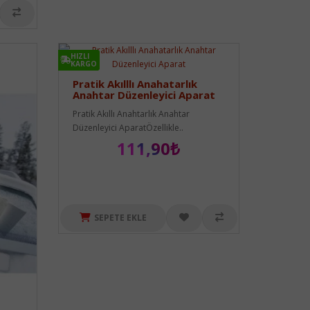
HIZLI
HIZLI
KARGO
KARGO
Pratik Akılllı Anahatarlık
Anahtar Düzenleyici Aparat
Pratik Akıllı Anahtarlık Anahtar
Düzenleyici AparatÖzellikle..
111,90₺
SEPETE EKLE