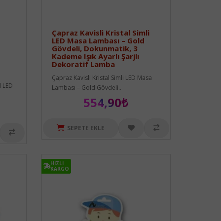
Çapraz Kavisli Kristal Simli
LED Masa Lambası – Gold
Gövdeli, Dokunmatik, 3
Kademe Işık Ayarlı Şarjlı
Dekoratif Lamba
Çapraz Kavisli Kristal Simli LED Masa
l LED
Lambası – Gold Gövdeli..
554,90₺
SEPETE EKLE
HIZLI
HIZLI
KARGO
KARGO