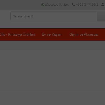
WhatsApp Sohbet
+90 5054712642
Ofis - Kırtasiye Ürünleri
Ev ve Yaşam
Giyim ve Aksesuar