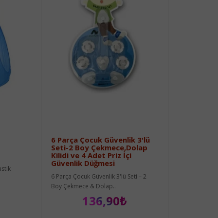
6 Parça Çocuk Güvenlik 3'lü
Seti-2 Boy Çekmece,Dolap
Kilidi ve 4 Adet Priz İçi
Güvenlik Düğmesi
stik
6 Parça Çocuk Güvenlik 3'lü Seti – 2
Boy Çekmece & Dolap..
136,90₺