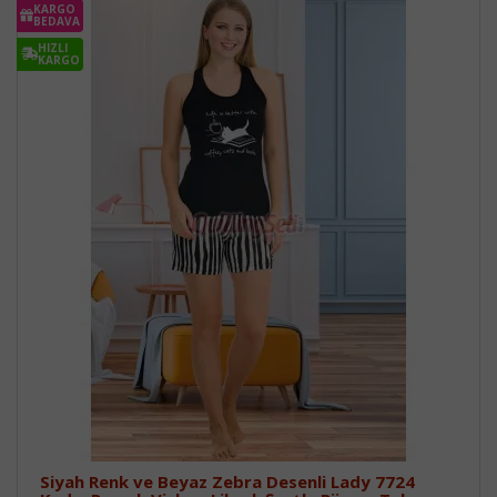
KARGO
BEDAVA
HIZLI
KARGO
Siyah Renk ve Beyaz Zebra Desenli Lady 7724