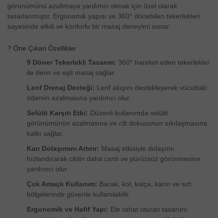
görünümünü azaltmaya yardımcı olmak için özel olarak
tasarlanmıştır. Ergonomik yapısı ve 360° dönebilen tekerlekleri
sayesinde etkili ve konforlu bir masaj deneyimi sunar.
? Öne Çıkan Özellikler
9 Döner Tekerlekli Tasarım:
360° hareket eden tekerlekler
ile derin ve eşit masaj sağlar.
Lenf Drenaj Desteği:
Lenf akışını destekleyerek vücuttaki
ödemin azalmasına yardımcı olur.
Selülit Karşıtı Etki:
Düzenli kullanımda selülit
görünümünün azalmasına ve cilt dokusunun sıkılaşmasına
katkı sağlar.
Kan Dolaşımını Artırır:
Masaj etkisiyle dolaşımı
hızlandırarak cildin daha canlı ve pürüzsüz görünmesine
yardımcı olur.
Çok Amaçlı Kullanım:
Bacak, kol, kalça, karın ve sırt
bölgelerinde güvenle kullanılabilir.
Ergonomik ve Hafif Yapı:
Ele rahat oturan tasarımı