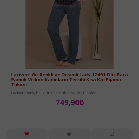
Lacivert Gri Renkli ve Desenli Lady 12491 Düz Paça
Pamuk Viskon Kadınların Tercihi Kısa Kol Pijama
Takımı
Lacivert Renk, Balık Sırtı Desenli, Kısa Kol, Bisiklet ..
749,90₺