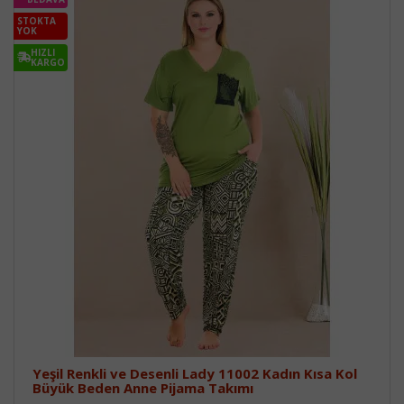
STOKTA
YOK
HIZLI
KARGO
Yeşil Renkli ve Desenli Lady 11002 Kadın Kısa Kol
Büyük Beden Anne Pijama Takımı