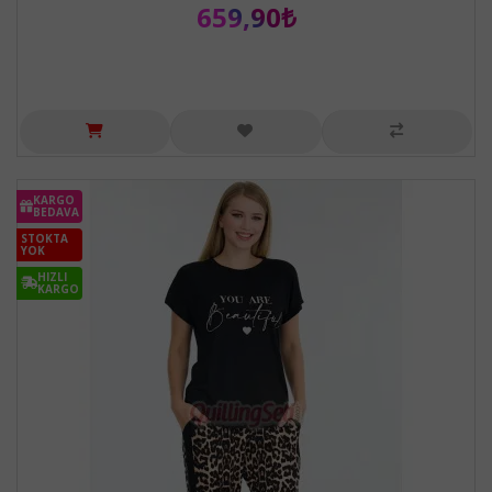
659,90₺
KARGO
BEDAVA
STOKTA
YOK
HIZLI
KARGO