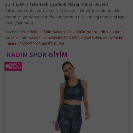
BUFFER® 9 Tekerlekli Lenfatik Masaj Roller
, düzenli
kullanımda daha pürüzsüz, sıkı ve canlı bir cilt görünümü elde
etmenize yardımcı olur. Ev konforunda etkili masaj deneyimi için
ideal çözümdür.
Etiketler:
9 tekerlekli lenfatik masaj roller – selülit giderici
,
cilt sıkılaştırıcı
,
bacak kol sırt masaj aleti
,
ba28yt0028-40057
,
kişisel bakım ve kozmetik
ürünleri
,
BA28YT0028-40057
,
Buffer
KADIN SPOR GIYIM
KARGO
BEDAVA