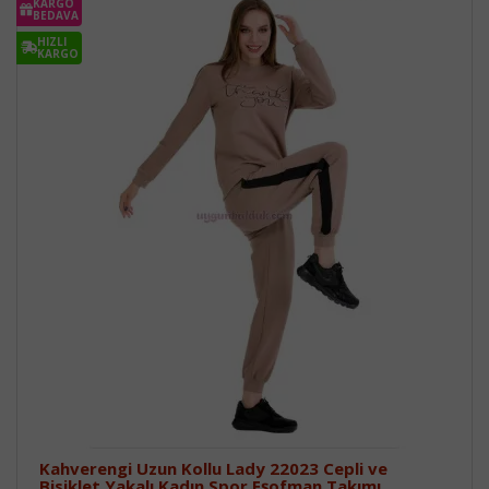
KARGO
BEDAVA
HIZLI
KARGO
Kahverengi Uzun Kollu Lady 22023 Cepli ve
Bisiklet Yakalı Kadın Spor Eşofman Takımı