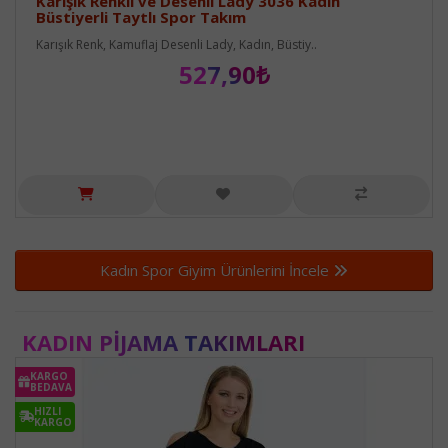
Karışık Renkli ve Desenli Lady 3036 Kadın
Büstiyerli Taytlı Spor Takım
Karışık Renk, Kamuflaj Desenli Lady, Kadın, Büstiy..
527,90₺
Kadın Spor Giyim Ürünlerini İncele
KADIN PIJAMA TAKIMLARI
KARGO
BEDAVA
HIZLI
KARGO