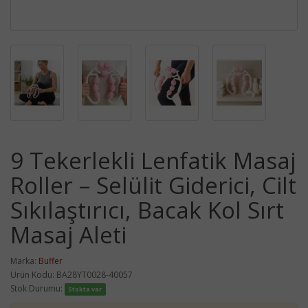
9 Tekerlekli Lenfatik Masaj
Roller – Selülit Giderici, Cilt
Sıkılaştırıcı, Bacak Kol Sırt
Masaj Aleti
Marka:
Buffer
Ürün Kodu: BA28YT0028-40057
Stok Durumu:
Stokta var