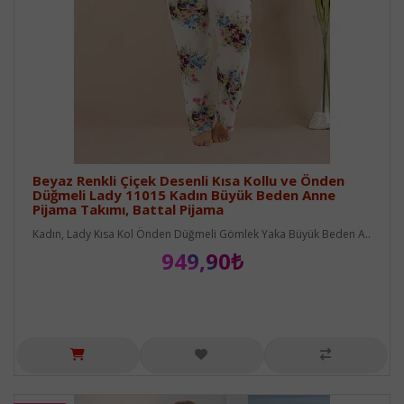
Beyaz Renkli Çiçek Desenli Kısa Kollu ve Önden
Düğmeli Lady 11015 Kadın Büyük Beden Anne
Pijama Takımı, Battal Pijama
Kadın, Lady Kısa Kol Önden Düğmeli Gömlek Yaka Büyük Beden A..
949,90₺