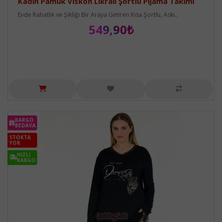
Kadın Pamuk Viskon Likralı Şortlu Pijama Takımı
Evde Rahatlık ve Şıklığı Bir Araya Getiren Kısa Şortlu, Askı..
549,90₺
KARGO
BEDAVA
STOKTA
YOK
HIZLI
KARGO