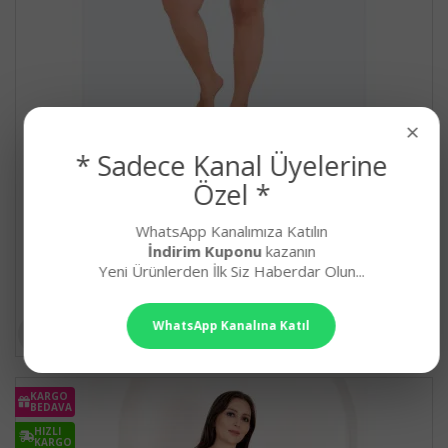
×
Rahat ve Şık Kadınların Tercihi Lady 10428 Desenli
ve Bordo - Lacivert Renkli Şortlu Büyük Beden
* Sadece Kanal Üyelerine
Anne Pijama Takımı
Özel *
Lady Büyük Beden Pamuk Viskon Kumaş Kısa Kol, Şortlu v..
849,90₺
WhatsApp Kanalımıza Katılın
İndirim Kuponu
kazanın
Yeni Ürünlerden İlk Siz Haberdar Olun...
WhatsApp Kanalına Katıl
KARGO
BEDAVA
HIZLI
KARGO