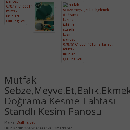
Mutfak
Sebze,Meyve,Et,Balık,Ekme
Doğrama Kesme Tahtası
Standlı Kesim Panosu
Marka:
Quilling Seti
Ürün Kodu: 0787916166614618markared