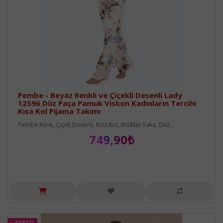
Pembe - Beyaz Renkli ve Çiçekli Desenli Lady
12596 Düz Paça Pamuk Viskon Kadınların Tercihi
Kısa Kol Pijama Takımı
Pembe Renk, Çiçek Desenli, Kısa Kol, Bisiklet Yaka, Düz..
749,90₺
KARGO