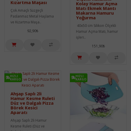
Kızartma Maşası
Kolay Hamur Açma
Matı Ekmek Mantı
Çok Amaçlı Süzgeçli
Makarna Hamuru
Paslanmaz Metal Haşlama
Yoğurma
ve Kızartma Maşa..
40x50 cm Silikon Ölçekli
92,90₺
Hamur Açma Matı, hamur
işleri..
151,90₺
HIZLI
HIZLI
KARGO
KARGO
Ahşap Saplı 2li
Hamur Kesme Ruleti
Düz ve Dalgalı Pizza
Börek Kesici
Aparatı
Ahşap Saplı 2li Hamur
Kesme Ruleti (Düz ve