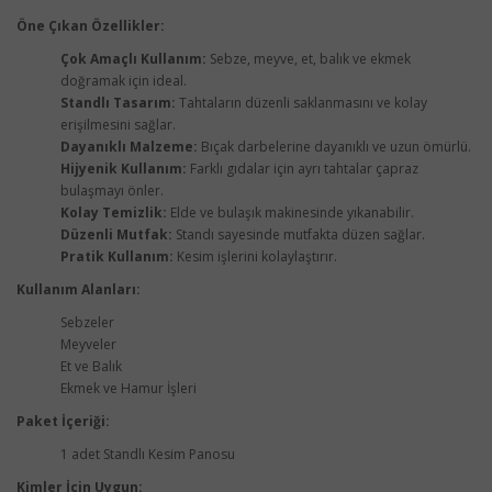
Öne Çıkan Özellikler:
Çok Amaçlı Kullanım:
Sebze, meyve, et, balık ve ekmek
doğramak için ideal.
Standlı Tasarım:
Tahtaların düzenli saklanmasını ve kolay
erişilmesini sağlar.
Dayanıklı Malzeme:
Bıçak darbelerine dayanıklı ve uzun ömürlü.
Hijyenik Kullanım:
Farklı gıdalar için ayrı tahtalar çapraz
bulaşmayı önler.
Kolay Temizlik:
Elde ve bulaşık makinesinde yıkanabilir.
Düzenli Mutfak:
Standı sayesinde mutfakta düzen sağlar.
Pratik Kullanım:
Kesim işlerini kolaylaştırır.
Kullanım Alanları:
Sebzeler
Meyveler
Et ve Balık
Ekmek ve Hamur İşleri
Paket İçeriği:
1 adet Standlı Kesim Panosu
Kimler İçin Uygun: