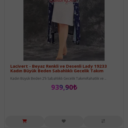
Lacivert - Beyaz Renkli ve Desenli Lady 19233
Kadın Büyük Beden Sabahlıklı Gecelik Takım
Kadın Büyük Beden 2’li Sabahlıklı Gecelik TakımıRahatlık ve ..
939,90₺