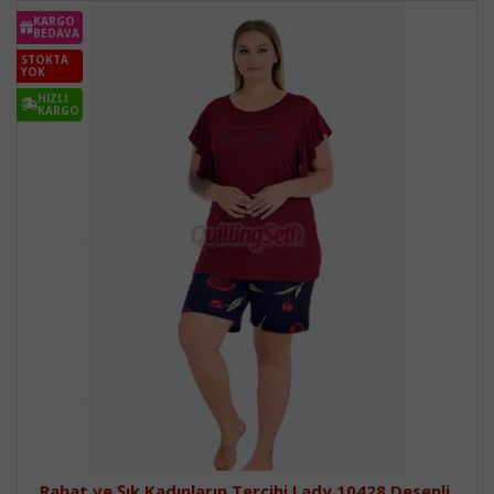
KARGO
BEDAVA
STOKTA
YOK
HIZLI
KARGO
Rahat ve Şık Kadınların Tercihi Lady 10428 Desenli