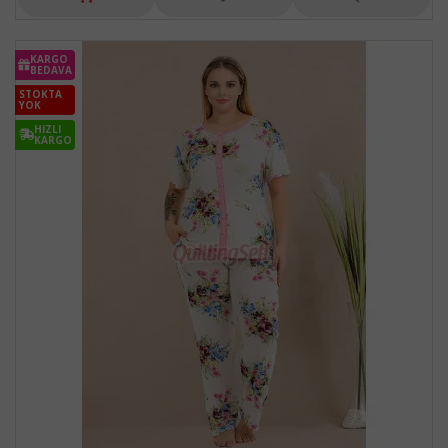
KARGO
BEDAVA
STOKTA
YOK
HIZLI
KARGO