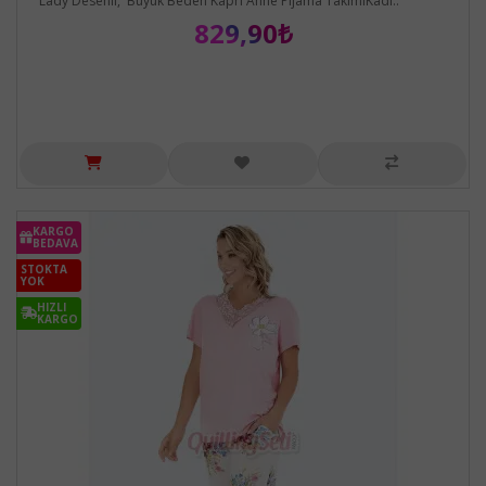
Lady Desenli, Büyük Beden Kapri Anne Pijama TakımıKadı..
829,90₺
KARGO
BEDAVA
STOKTA
YOK
HIZLI
KARGO