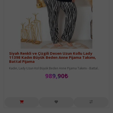
Siyah Renkli ve Çizgili Desen Uzun Kollu Lady
11398 Kadın Büyük Beden Anne Pijama Takımı,
Battal Pijama
Kadın, Lady Uzun Kol Büyük Beden Anne Pijama Takımı - Battal..
989,90₺