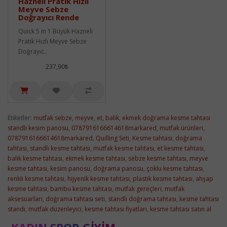
Hazneli Pratik Hızlı
Meyve Sebze
Doğrayıcı Rende
Quick 5 in 1 Büyük Hazneli
Pratik Hızlı Meyve Sebze
Doğrayıc..
237,90₺
Etiketler:
mutfak sebze
,
meyve
,
et
,
balık
,
ekmek doğrama kesme tahtası
standlı kesim panosu
,
0787916166614618markared
,
mutfak ürünleri
,
0787916166614618markared
,
Quilling Seti
,
Kesme tahtası
,
doğrama
tahtası
,
standlı kesme tahtası
,
mutfak kesme tahtası
,
et kesme tahtası
,
balık kesme tahtası
,
ekmek kesme tahtası
,
sebze kesme tahtası
,
meyve
kesme tahtası
,
kesim panosu
,
doğrama panosu
,
çoklu kesme tahtası
,
renkli kesme tahtası
,
hijyenik kesme tahtası
,
plastik kesme tahtası
,
ahşap
kesme tahtası
,
bambu kesme tahtası
,
mutfak gereçleri
,
mutfak
aksesuarları
,
doğrama tahtası seti
,
standlı doğrama tahtası
,
kesme tahtası
standı
,
mutfak düzenleyici
,
kesme tahtası fiyatları
,
kesme tahtası satın al
KADIN SPOR GIYIM