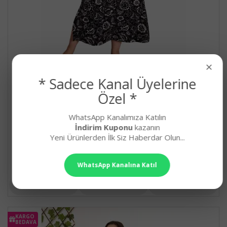
×
* Sadece Kanal Üyelerine
Siyah Beyaz Renk Çiçek Desenli Kısa Kol Düğmeli
Özel *
Yuvarlak Yaka, Lady 7257 Battal Büyük Beden
Anne Gecelik, Anne Uzun Elbise
WhatsApp Kanalımıza Katılın
Lady Battal Büyük Beden Pamuk Viskon Anne Gecelik, Ekstra Uz..
İndirim Kuponu
kazanın
659,90₺
Yeni Ürünlerden İlk Siz Haberdar Olun...
WhatsApp Kanalına Katıl
KARGO
BEDAVA