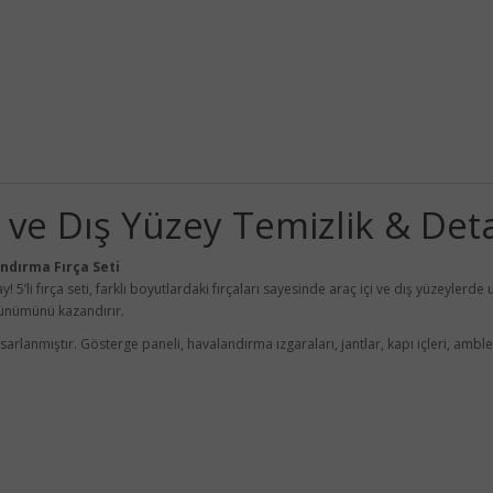
çi ve Dış Yüzey Temizlik & Det
andırma Fırça Seti
! 5’li fırça seti, farklı boyutlardaki fırçaları sayesinde araç içi ve dış yüzeylerde
örünümünü kazandırır.
sarlanmıştır. Gösterge paneli, havalandırma ızgaraları, jantlar, kapı içleri, ambl