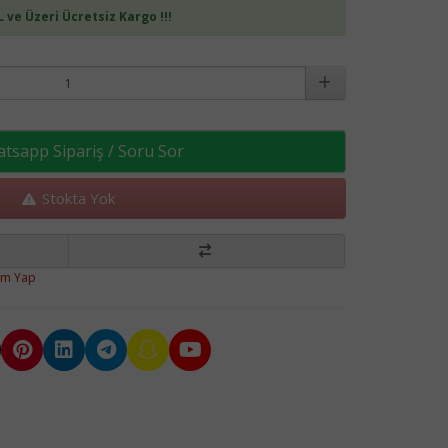
L ve Üzeri Ücretsiz Kargo !!!
sapp Sipariş / Soru Sor
Stokta Yok
um Yap