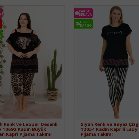
KARGO
A
BEDAVA
HIZLI
KARGO
O
h Renk ve Leopar Desenli
Siyah Renk ve Beyaz Çizgi
y 10692 Kadın Büyük
12054 Kadın Kaprili Lady
n Kapri Pijama Takımı
Pijama Takımı