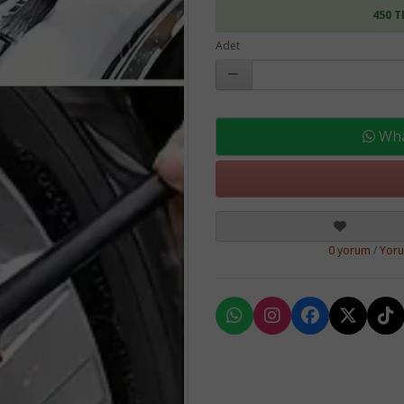
450 T
Adet
What
0 yorum
/
Yor