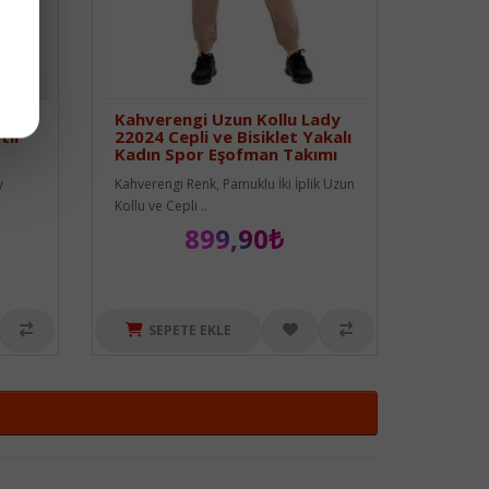
gili
Kahverengi Uzun Kollu Lady
tlı
22024 Cepli ve Bisiklet Yakalı
Kadın Spor Eşofman Takımı
y
Kahverengi Renk, Pamuklu İki İplik Uzun
Kollu ve Cepli ..
899,90₺
SEPETE EKLE