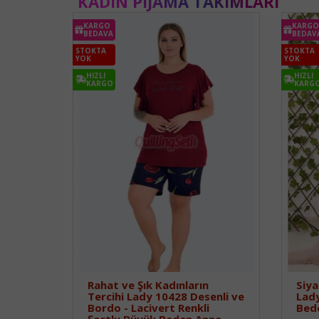
KADIN PIJAMA TAKIMLARI
KARGO
KARGO
BEDAVA
BEDAV
STOKTA
STOKTA
YOK
YOK
HIZLI
HIZLI
KARGO
KARG
Rahat ve Şık Kadınların
Siya
Tercihi Lady 10428 Desenli ve
Lad
Bordo - Lacivert Renkli
Bede