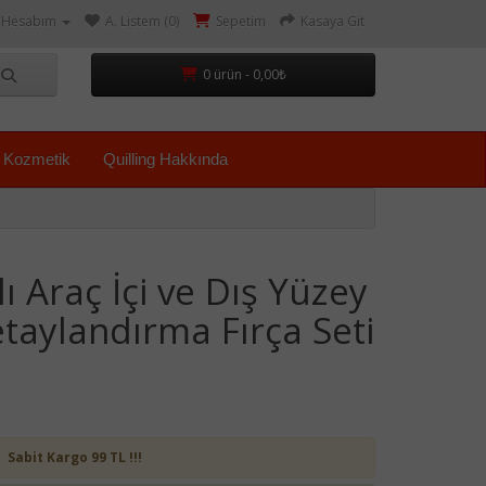
Hesabım
A. Listem (0)
Sepetim
Kasaya Git
0 ürün - 0,00₺
Kozmetik
Quilling Hakkında
ı Araç İçi ve Dış Yüzey
taylandırma Fırça Seti
Sabit Kargo 99 TL !!!