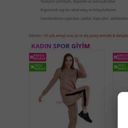
Yüzeyleri çizmeyen, dayanıklı ve yumuşak kıllar
Ergonomik sap ile rahat tutuş ve kolay kullanım
Havalandırma ızgaraları, jantlar, kapı içleri, amblemle
Etiketler:
5’li çok amaçlı araç i̇çi ve dış yüzey temizlik & detayl
KADIN SPOR GIYIM
KARGO
KARGO
BEDAVA
BEDAV
HIZLI
HIZLI
KARGO
KARG