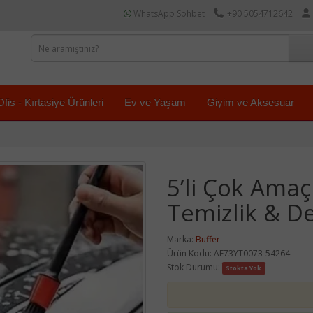
WhatsApp Sohbet
+90 5054712642
Ofis - Kırtasiye Ürünleri
Ev ve Yaşam
Giyim ve Aksesuar
5’li Çok Amaçl
Temizlik & De
Marka:
Buffer
Ürün Kodu: AF73YT0073-54264
Stok Durumu:
Stokta Yok