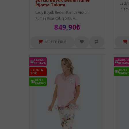
Şortlu Büyük Beden Anne
Lady 
Pijama Takımı
Pijam
Lady Büyük Beden Pamuk Viskon
Kumaş Kısa Kol, Şortlu v..
849,90₺
SEPETE EKLE
KARGO
KARGO
BEDAVA
BEDAV
STOKTA
HIZLI
YOK
KARG
HIZLI
KARGO