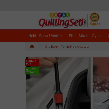
Hobi - Sanat Ürünleri
Film - Müzik - Oyun
Oto Bakım, Temizlik ve Aksesuar
STOKTA
YOK
HIZLI
KARGO