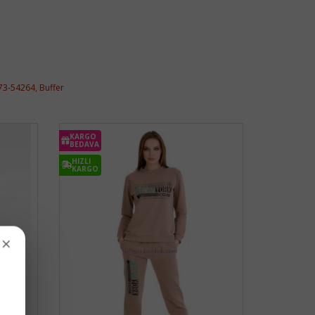
73-54264
,
Buffer
KARGO
BEDAVA
HIZLI
KARGO
×