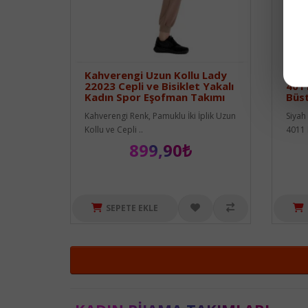
Kahverengi Uzun Kollu Lady
Siya
22023 Cepli ve Bisiklet Yakalı
4011
Kadın Spor Eşofman Takımı
Büst
Kahverengi Renk, Pamuklu İki İplik Uzun
Siyah
Kollu ve Cepli ..
4011 K
899,90₺
SEPETE EKLE