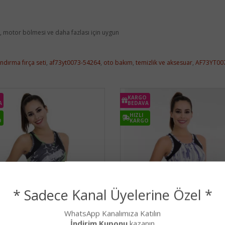
r, motor bölmesi ve daha fazlası için uygun
andırma fırça seti
,
af73yt0073-54264
,
oto bakım
,
temizlik ve aksesuar
,
AF73YT00
KARGO
A
BEDAVA
HIZLI
O
KARGO
* Sadece Kanal Üyelerine Özel *
WhatsApp Kanalımıza Katılın
İndirim Kuponu
kazanın