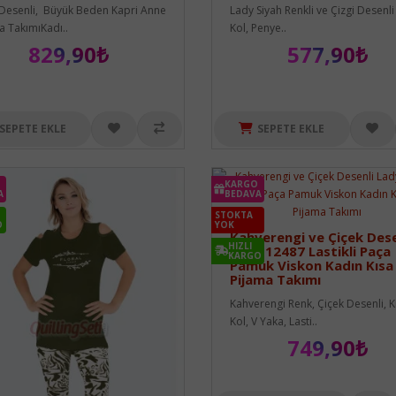
Desenli, Büyük Beden Kapri Anne
Lady Siyah Renkli ve Çizgi Desenli
a TakımıKadı..
Kol, Penye..
829,90₺
577,90₺
SEPETE EKLE
SEPETE EKLE
KARGO
A
BEDAVA
STOKTA
O
YOK
Kahverengi ve Çiçek Dese
HIZLI
Lady 12487 Lastikli Paça
KARGO
Pamuk Viskon Kadın Kısa
Pijama Takımı
Kahverengi Renk, Çiçek Desenli, K
Kol, V Yaka, Lasti..
749,90₺