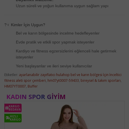
Uzun süreli ve yoğun kullanıma uygun sağlam yapı
?‍♀️ Kimler İçin Uygun?
Bel ve karın bölgesinde incelme hedefleyenler
Evde pratik ve etkili spor yapmak isteyenler
Kardiyo ve fitness egzersizlerini eğlenceli hale getirmek
isteyenler
Yeni başlayanlar ve ileri seviye kullanıcılar
Etiketler:
ayarlanabilir zayıflatıcı hulahop bel ve karın bölgesi i̇çin i̇nceltici
fitness aleti spor çemberi
,
hm07yt0007-59433
,
bireysel & takım sporları
,
HM07YT0007
,
Buffer
KADIN SPOR GIYIM
KARGO
BEDAVA
HIZLI
KARGO