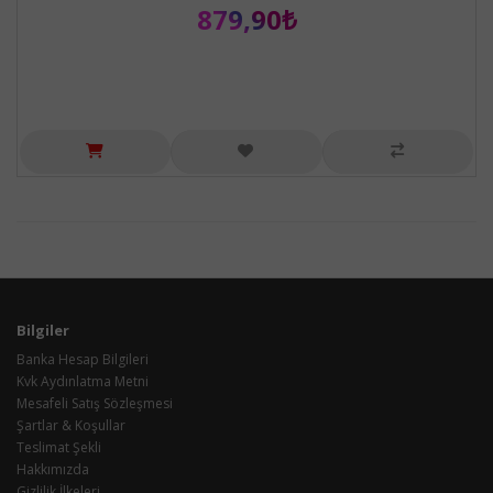
879,90₺
Bilgiler
Banka Hesap Bilgileri
Kvk Aydınlatma Metni
Mesafeli Satış Sözleşmesi
Şartlar & Koşullar
Teslimat Şekli
Hakkımızda
Gizlilik İlkeleri