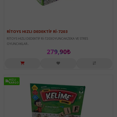
RİTOYS HIZLI DEDEKTİF Rİ-7203
RİTOYS HIZLI DEDEKTİF Rİ-7203OYUNCAKZEKA VE STRES
OYUNCAKLAR..
279,90₺
HIZLI
HIZLI
KARGO
KARGO