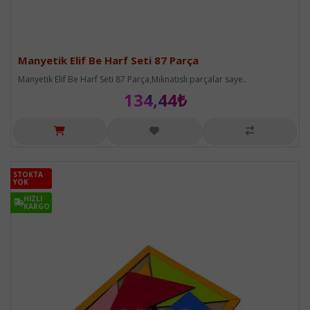
Manyetik Elif Be Harf Seti 87 Parça
Manyetik Elif Be Harf Seti 87 Parça,Mıknatıslı parçalar saye..
134,44₺
STOKTA
STOKTA
YOK
YOK
HIZLI
HIZLI
KARGO
KARGO