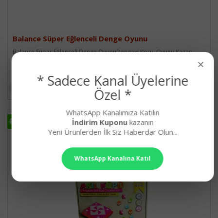
Balance Süper Eğlenceli Denge Oyunu
Balance Süper Eğlenceli Denge OyunuDengeyi Koru, Oyunu Kazan..
×
197,90₺
* Sadece Kanal Üyelerine
Özel *
WhatsApp Kanalımıza Katılın
HIZLI
HIZLI
İndirim Kuponu
kazanın
KARGO
KARGO
Yeni Ürünlerden İlk Siz Haberdar Olun...
WhatsApp Kanalına Katıl