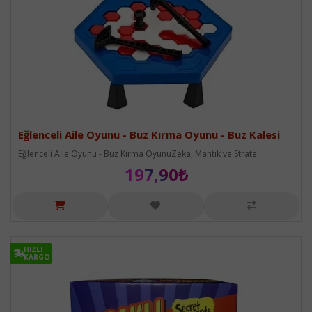
Eğlenceli Aile Oyunu - Buz Kırma Oyunu - Buz Kalesi
Eğlenceli Aile Oyunu - Buz Kırma OyunuZeka, Mantık ve Strate..
197,90₺
HIZLI
HIZLI
KARGO
KARGO