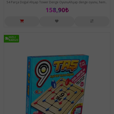
54 Parça Doğal Ahşap Tower Denge OyunuAhşap denge oyunu, hem..
158,90₺
HIZLI
HIZLI
KARGO
KARGO