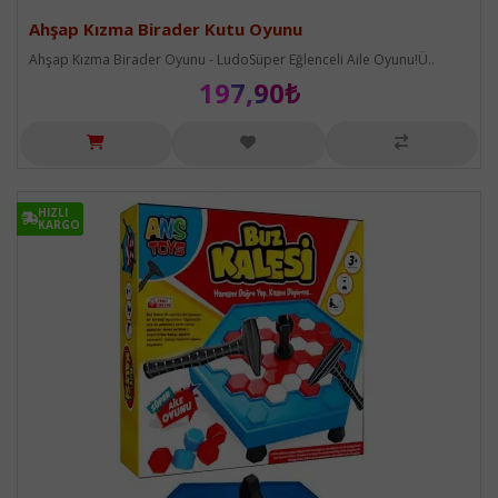
Ahşap Kızma Birader Kutu Oyunu
Ahşap Kızma Birader Oyunu - LudoSüper Eğlenceli Aile Oyunu!Ü..
197,90₺
HIZLI
HIZLI
KARGO
KARGO