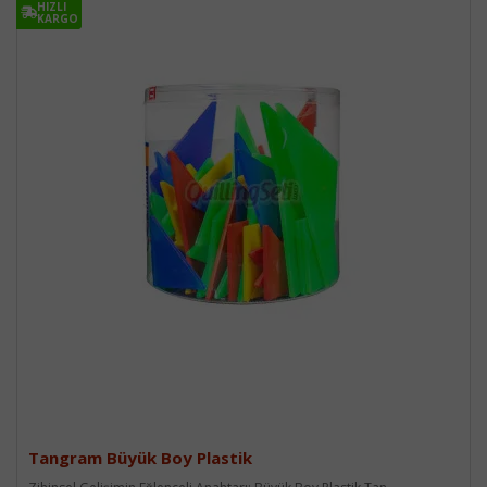
HIZLI
HIZLI
KARGO
KARGO
Tangram Büyük Boy Plastik