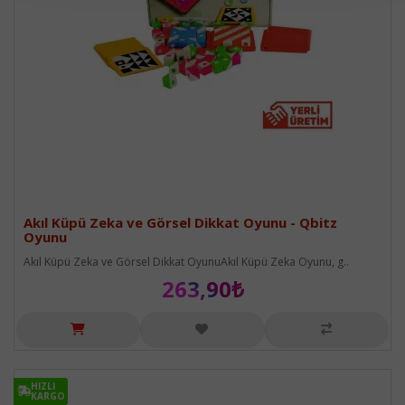
Akıl Küpü Zeka ve Görsel Dikkat Oyunu - Qbitz
Oyunu
Akıl Küpü Zeka ve Görsel Dikkat OyunuAkıl Küpü Zeka Oyunu, g..
263,90₺
HIZLI
HIZLI
KARGO
KARGO