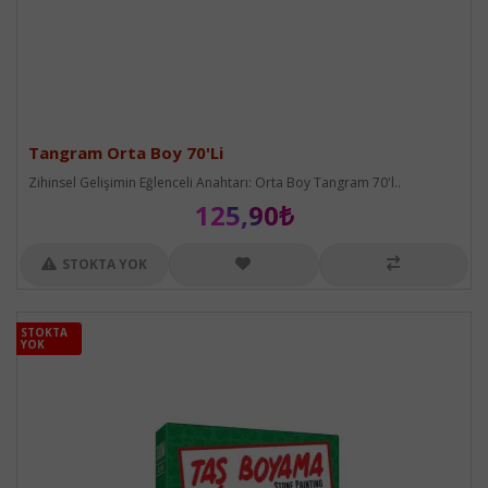
Tangram Orta Boy 70'Li
Zihinsel Gelişimin Eğlenceli Anahtarı: Orta Boy Tangram 70'l..
125,90₺
STOKTA YOK
STOKTA
STOKTA
YOK
YOK