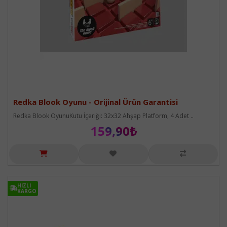
Redka Blook Oyunu - Orijinal Ürün Garantisi
Redka Blook OyunuKutu İçeriği: 32x32 Ahşap Platform, 4 Adet ..
159,90₺
HIZLI
HIZLI
KARGO
KARGO