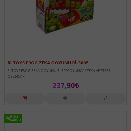
Rİ TOYS FROG ZEKA OOYUNU Rİ-3005
Rİ TOYS FROG ZEKA OOYUNU Rİ-3005OYUNCAKZEKA VE STRES
OYUNCAK..
237,90₺
HIZLI
HIZLI
KARGO
KARGO