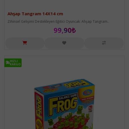
Ahşap Tangram 14X14 cm
Zihinsel Gelişimi Destekleyen Eğitici Oyuncak: Ahşap Tangram..
99,90₺
HIZLI
HIZLI
KARGO
KARGO