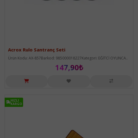
Acrox Rulo Santranç Seti
Ürün Kodu: AX-857Barkod: 985000018227Kategori: EĞİTCİ OYUNCA..
147,90₺
HIZLI
HIZLI
KARGO
KARGO