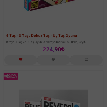
9 Taş - 3 Taş : Dokuz Taş - Üç Taş Oyunu
Ritoys 3 Taş ve 9 Taş Oyun SetiRitoys markalı bu ürün, keyif..
224,90₺
KARGO
KARGO
BEDAVA
BEDAVA