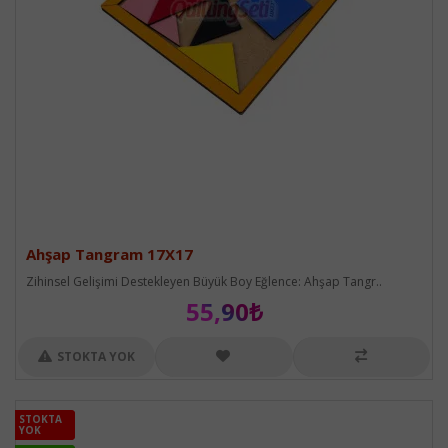
Ahşap Tangram 17X17
Zihinsel Gelişimi Destekleyen Büyük Boy Eğlence: Ahşap Tangr..
55,90₺
STOKTA YOK
STOKTA
STOKTA
YOK
YOK