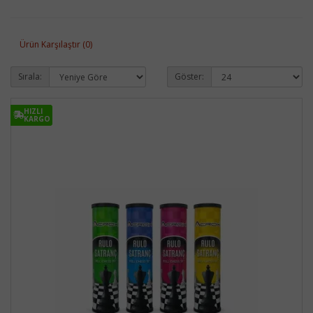
Ürün Karşılaştır (0)
Sırala:
Göster:
HIZLI
HIZLI
KARGO
KARGO