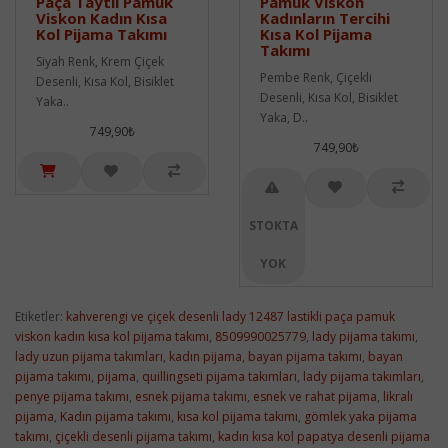
Paça Taytlı Pamuk
Pamuk Viskon
Viskon Kadın Kısa
Kadınların Tercihi
Kol Pijama Takımı
Kısa Kol Pijama
Takımı
Siyah Renk, Krem Çiçek
Pembe Renk, Çiçekli
Desenli, Kısa Kol, Bisiklet
Desenli, Kısa Kol, Bisiklet
Yaka..
Yaka, D..
749,90₺
749,90₺
STOKTA
YOK
Etiketler:
kahverengi ve çiçek desenli lady 12487 lastikli paça pamuk
viskon kadın kısa kol pijama takımı
,
8509990025779
,
lady pijama takımı
,
lady uzun pijama takımları
,
kadın pijama
,
bayan pijama takımı
,
bayan
pijama takımı
,
pijama
,
quillingseti pijama takımları
,
lady pijama takımları
,
penye pijama takımı
,
esnek pijama takımı
,
esnek ve rahat pijama
,
likralı
pijama
,
Kadın pijama takımı
,
kısa kol pijama takımı
,
gömlek yaka pijama
takımı
,
çiçekli desenli pijama takımı
,
kadın kısa kol papatya desenli pijama