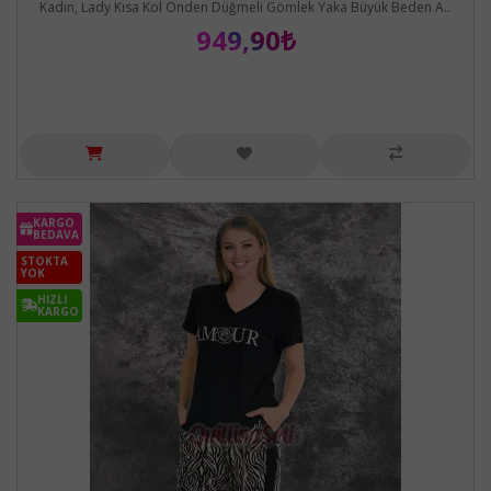
Kadın, Lady Kısa Kol Önden Düğmeli Gömlek Yaka Büyük Beden A..
949,90₺
KARGO
BEDAVA
STOKTA
YOK
HIZLI
KARGO