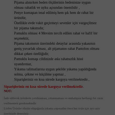
Pijama alınırken beden ölçülerinin bedeninize uygun
olması rahatlık ve uyku açısından önemlidir ,
Penye kumaştan imal edilmiş hem şık hem de rahat bir
üründür,
Özellikle evde vakit geçirmeyi sevenler için vazgeçilmez
bir pijama takımıdır,
Pamuklu olması 4 Mevsim tercih edilen rahat ve hafif bir
seçenektir,
Pijama takımının üzerindeki detaylar arasında yakasının
geniş yuvarlak olması, alt pijamanın rahat Pantolon olması
dikkat çeken özelliğidir,
Pamuklu kumaşı cildinizde asla rahatsızlık hissi
uyandırmaz,
Yıkama talimatlarına uygun şekilde yıkama yapıldığında
solma, çekme ve küçülme yapmaz ,
Siparişleriniz en kısa sürede kargoya verilmektedir.,
Siparişleriniz en kısa sürede kargoya verilmektedir.
NOT:
İade edilecek ürünlerin yırtılmaması, yıkanmaması ve ambalajına herhangi bir zarar
verilmemesi gerekmektedir.
Lütfen Ürünler elinize ulaştığında yıkama yapmadan önce her ürün için ayrı ayrı
üzerinizde deneyiniz.