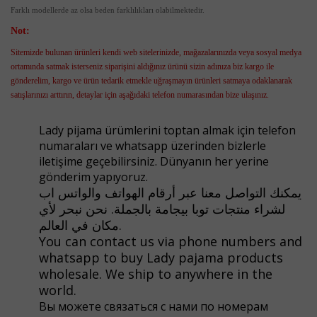
Farklı modellerde az olsa beden farklılıkları olabilmektedir.
Not:
Sitemizde bulunan ürünleri kendi web sitelerinizde, mağazalarınızda veya sosyal medya
ortamında satmak isterseniz siparişini aldığınız ürünü sizin adınıza biz kargo ile
gönderelim, kargo ve ürün tedarik etmekle uğraşmayın ürünleri satmaya odaklanarak
satışlarınızı arttırın, detaylar için aşağıdaki telefon numarasından bize ulaşınız.
Lady pijama ürümlerini toptan almak için telefon
numaraları ve whatsapp üzerinden bizlerle
iletişime geçebilirsiniz. Dünyanın her yerine
gönderim yapıyoruz.
يمكنك التواصل معنا عبر أرقام الهواتف والواتس اب
لشراء منتجات توبا بيجامة بالجملة. نحن نبحر لأي
مكان في العالم.
You can contact us via phone numbers and
whatsapp to buy Lady pajama products
wholesale. We ship to anywhere in the
world.
Вы можете связаться с нами по номерам