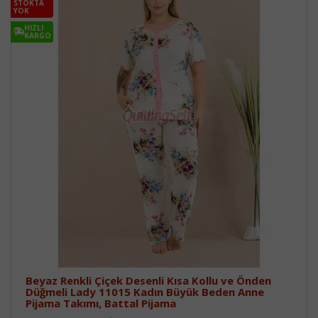
STOKTA
YOK
HIZLI
KARGO
Beyaz Renkli Çiçek Desenli Kısa Kollu ve Önden
Düğmeli Lady 11015 Kadın Büyük Beden Anne
Pijama Takımı, Battal Pijama