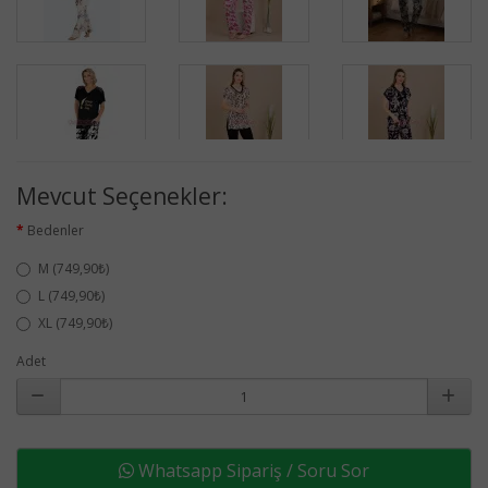
Mevcut Seçenekler:
Bedenler
M (749,90₺)
L (749,90₺)
XL (749,90₺)
Adet
Whatsapp Sipariş / Soru Sor