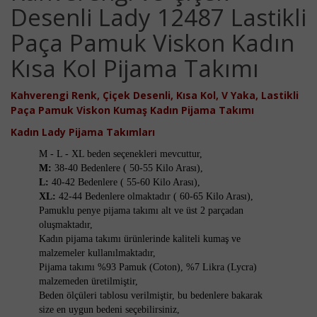
Desenli Lady 12487 Lastikli
Paça Pamuk Viskon Kadın
Kısa Kol Pijama Takımı
Kahverengi Renk, Çiçek Desenli,
Kısa Kol, V Yaka, Lastikli
Paça
Pamuk Viskon
Kumaş Kadın Pijama Takımı
Kadın
Lady
Pijama Takımları
M - L - XL beden seçenekleri mevcuttur,
M:
38-40 Bedenlere ( 50-55 Kilo Arası),
L:
40-42 Bedenlere ( 55-60 Kilo Arası),
XL:
42-44 Bedenlere olmaktadır ( 60-65 Kilo Arası),
Pamuklu penye pijama takımı alt ve üst 2 parçadan
oluşmaktadır,
Kadın pijama takımı ürünlerinde kaliteli kumaş ve
malzemeler kullanılmaktadır,
Pijama takımı %93 Pamuk (Coton), %7 Likra (Lycra)
malzemeden üretilmiştir,
Beden ölçüleri tablosu verilmiştir, bu bedenlere bakarak
size en uygun bedeni seçebilirsiniz,