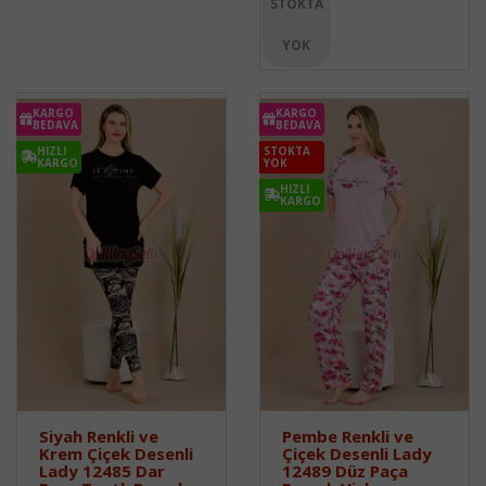
STOKTA
YOK
KARGO
KARGO
BEDAVA
BEDAVA
HIZLI
STOKTA
KARGO
YOK
HIZLI
KARGO
Siyah Renkli ve
Pembe Renkli ve
Krem Çiçek Desenli
Çiçek Desenli Lady
Lady 12485 Dar
12489 Düz Paça