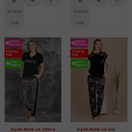
STOKTA
STOKTA
YOK
YOK
KARGO
KARGO
BEDAVA
BEDAVA
STOKTA
STOKTA
YOK
YOK
HIZLI
HIZLI
KARGO
KARGO
Siyah Renk ve Zebra
Siyah Renk ve Gül