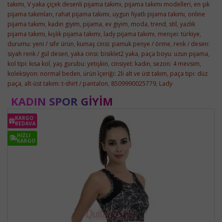
takımı
,
V yaka çiçek desenli pijama takımı
,
pijama takımı modelleri
,
en şık
pijama takımları
,
rahat pijama takımı
,
uygun fiyatlı pijama takımı
,
online
pijama takımı
,
kadın giyim
,
pijama
,
ev giyim
,
moda
,
trend
,
stil
,
yazlık
pijama takımı
,
kışlık pijama takımı
,
lady pijama takımı
,
menşei: türkiye
,
durumu: yeni / sıfır ürün
,
kumaş cinsi: pamuk penye / örme
,
renk / desen:
siyah renk / gül desen
,
yaka cinsi: bisiklet2 yaka
,
paça boyu: uzun pijama
,
kol tipi: kısa kol
,
yaş gurubu: yetişkin
,
cinsiyet: kadın
,
sezon: 4 mevsim
,
koleksiyon: normal beden
,
ürün i̇çeriği: 2li alt ve üst takım
,
paça tipi: düz
paça
,
alt-üst takım: t-shirt / pantalon
,
8509990025779
,
Lady
KADIN SPOR GIYIM
KARGO
BEDAVA
HIZLI
KARGO