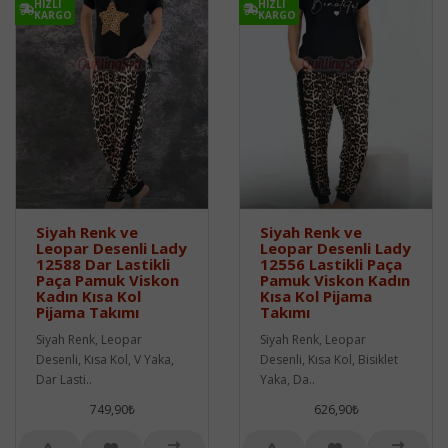
HIZLI
HIZLI
KARGO
KARGO
Siyah Renk ve
Siyah Renk ve
Leopar Desenli Lady
Leopar Desenli Lady
12588 Dar Lastikli
12556 Lastikli Paça
Paça Pamuk Viskon
Pamuk Viskon Kadın
Kadın Kısa Kol
Kısa Kol Pijama
Pijama Takımı
Takımı
Siyah Renk, Leopar
Siyah Renk, Leopar
Desenli, Kısa Kol, V Yaka,
Desenli, Kısa Kol, Bisiklet
Dar Lasti..
Yaka, Da..
749,90₺
626,90₺