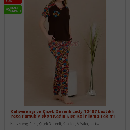
YOK
HIZLI
KARGO
Kahverengi ve Çiçek Desenli Lady 12487 Lastikli
Paça Pamuk Viskon Kadın Kısa Kol Pijama Takımı
Kahverengi Renk, Çiçek Desenli, Kısa Kol, V Yaka, Lasti..