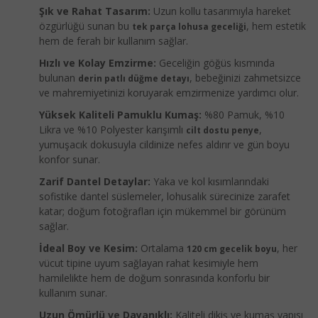
Şık ve Rahat Tasarım:
Uzun kollu tasarımıyla hareket
özgürlüğü sunan bu
, hem estetik
tek parça lohusa geceliği
hem de ferah bir kullanım sağlar.
Hızlı ve Kolay Emzirme:
Geceliğin göğüs kısmında
bulunan
, bebeğinizi zahmetsizce
derin patlı düğme detayı
ve mahremiyetinizi koruyarak emzirmenize yardımcı olur.
Yüksek Kaliteli Pamuklu Kumaş:
%80 Pamuk, %10
Likra ve %10 Polyester karışımlı
,
cilt dostu penye
yumuşacık dokusuyla cildinize nefes aldırır ve gün boyu
konfor sunar.
Zarif Dantel Detaylar:
Yaka ve kol kısımlarındaki
sofistike dantel süslemeler, lohusalık sürecinize zarafet
katar; doğum fotoğrafları için mükemmel bir görünüm
sağlar.
İdeal Boy ve Kesim:
Ortalama
, her
120 cm gecelik boyu
vücut tipine uyum sağlayan rahat kesimiyle hem
hamilelikte hem de doğum sonrasında konforlu bir
kullanım sunar.
Uzun Ömürlü ve Dayanıklı:
Kaliteli dikiş ve kumaş yapısı