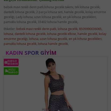
bebek mavi renkli derin patlı,lohusa gecelik takımı, tek lohusa gecelik,
dantelli lohusa gecelik, 2 parça lohusa seti, hamile gecelik, kolay emzirme
geceliği, Lady lohusa, uzun lohusa gecelik, en şık lohusa gecelikleri,
pamuklu lohusa gecelik, 33402 lohusa hamile gecelik,
Etiketler:
bebek mavi renkli derin patlı
,
lohusa gecelik
,
8509990036065
,
lohusa
,
dantelli lohusa gecelik
,
lohusa gecelik elbise
,
hamile gecelik
,
kolay
emzirme geceliği
,
lohusa
,
uzun lohusa gecelik
,
en şık lohusa gecelikleri
,
pamuklu lohusa gecelik
,
lohusa hamile gecelik
,
KADIN SPOR GIYIM
KARGO
BEDAVA
HIZLI
KARGO