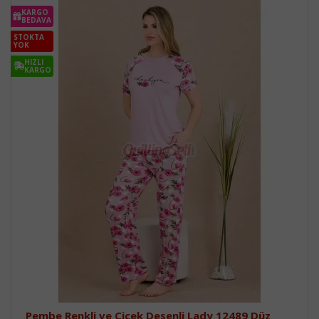
KARGO
BEDAVA
STOKTA
YOK
HIZLI
KARGO
Pembe Renkli ve Çiçek Desenli Lady 12489 Düz