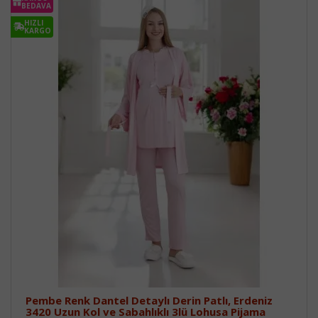
BEDAVA
HIZLI
KARGO
Pembe Renk Dantel Detaylı Derin Patlı, Erdeniz
3420 Uzun Kol ve Sabahlıklı 3lü Lohusa Pijama