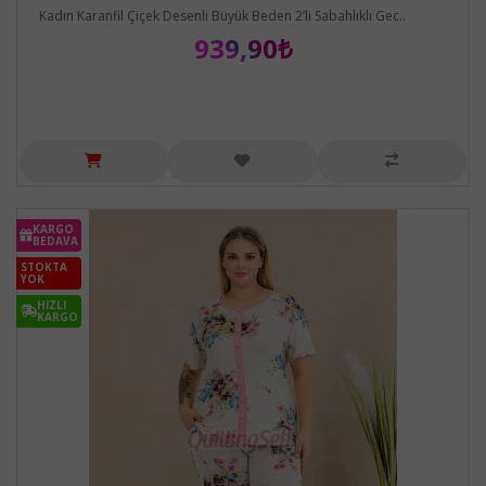
Kadın Karanfil Çiçek Desenli Büyük Beden 2’li Sabahlıklı Gec..
939,90₺
KARGO
BEDAVA
STOKTA
YOK
HIZLI
KARGO