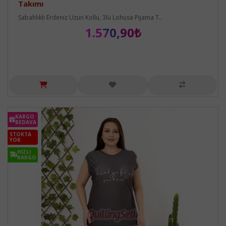
Takımı
Sabahlıklı Erdeniz Uzun Kollu, 3lü Lohusa Pijama T..
1.570,90₺
KARGO
BEDAVA
STOKTA
YOK
HIZLI
KARGO