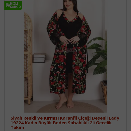
HIZLI
KARGO
Siyah Renkli ve Kırmızı Karanfil Çiçeği Desenli Lady
19224 Kadın Büyük Beden Sabahlıklı 2li Gecelik
Takım