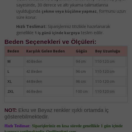
sayesinde, 30 derece ve altı yıkama talimatlarına
uyulduğunda
, formunu uzun
çekme veya küçülme yapmaz
süre korur.
Hızlı Teslimat:
Siparişleriniz titizlikle hazırlanarak
genellikle
teslim edilir.
1 iş günü içinde kargoya
Beden Seçenekleri ve Ölçüleri:
Beden
Karşılık Gelen Beden
Göğüs
Boy Uzunluğu
M
40 Beden
94 cm
110-120 cm
L
42 Beden
96 cm
110-120 cm
XL
44 Beden
98 cm
110-120 cm
2XL
46 Beden
100 cm
110-120 cm
NOT:
Ekru ve Beyaz renkler ışıklı ortamda iç
gösterebilmektedir.
Hızlı Teslimat:
Siparişleriniz en kısa sürede genellikle 1 gün içinde
kargoya verilmektedir. QuillingSeti.com