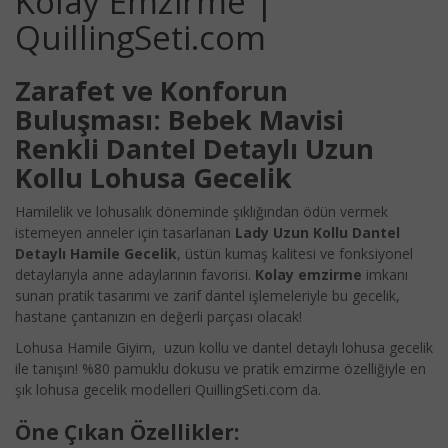
Kolay Emzirme |
QuillingSeti.com
Zarafet ve Konforun
Buluşması: Bebek Mavisi
Renkli Dantel Detaylı Uzun
Kollu Lohusa Gecelik
Hamilelik ve lohusalık döneminde şıklığından ödün vermek
istemeyen anneler için tasarlanan
Lady Uzun Kollu Dantel
Detaylı Hamile Gecelik
, üstün kumaş kalitesi ve fonksiyonel
detaylarıyla anne adaylarının favorisi.
Kolay emzirme
imkanı
sunan pratik tasarımı ve zarif dantel işlemeleriyle bu gecelik,
hastane çantanızın en değerli parçası olacak!
Lohusa Hamile Giyim, uzun kollu ve dantel detaylı lohusa gecelik
ile tanışın! %80 pamuklu dokusu ve pratik emzirme özelliğiyle en
şık lohusa gecelik modelleri QuillingSeti.com da.
Öne Çıkan Özellikler: