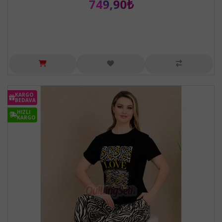
749,90₺
KARGO
BEDAVA
HIZLI
KARGO