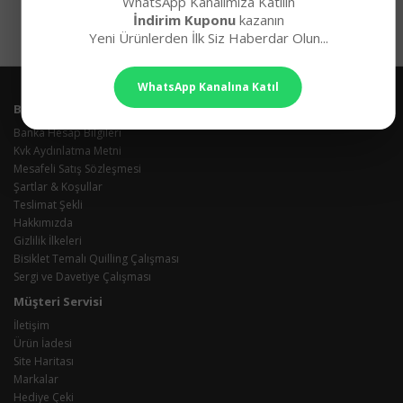
WhatsApp Kanalımıza Katılın
İndirim Kuponu
kazanın
Yeni Ürünlerden İlk Siz Haberdar Olun...
WhatsApp Kanalına Katıl
Bilgiler
Banka Hesap Bilgileri
Kvk Aydınlatma Metni
Mesafeli Satış Sözleşmesi
Şartlar & Koşullar
Teslimat Şekli
Hakkımızda
Gizlilik İlkeleri
Bisiklet Temalı Quilling Çalışması
Sergi ve Davetiye Çalışması
Müşteri Servisi
İletişim
Ürün İadesi
Site Haritası
Markalar
Hediye Çeki