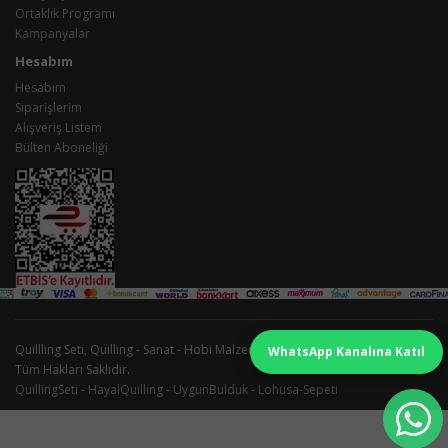
Ortaklık Programı
Kampanyalar
Hesabım
Hesabım
Siparişlerim
Alışveriş Listem
Bülten Aboneliği
Quillling Seti, Quilling - Sanat - Hobi Malzemeleri İmalatı ve Satışı © 2026 -
WhatsApp Kanalına Katıl
Tüm Hakları Saklıdır.
QuillingSeti
-
HayalQuilling
-
UygunBulduk
-
Lohusa-Sepeti