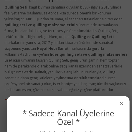
Quilling Seti
, kâğıt kıvırma sanatına duyulan büyük ilgiyle 2015 yılında
faaliyetlerine başlamış, sektörde kısa sürede önemli bir konuma
yükselmiştir. Kuruluşundan bu yana, el sanatları tutkunlarına hitap eden
quilling seti ve quilling malzemelerinin
üretiminde uzmanlaşan
firma, bu alandaki bilgi ve tecrübesiyle öne çıkmaktadır. Quilling Seti,
sektörde liderliğini pekiştirirken, orijinal
Quilling
ve
QuillingSeti
markalarının yanı sıra, 2017 yılından itibaren ürünlerinde sanatsal
vizyonunu yansıtan
Hayal Hobi Sanat
markasını da gururla
kullanmaktadır. Türkiye'nin
lider quilling seti ve quilling malzemeleri
üreticisi
unvanını taşıyan Quilling Seti, geniş ürün gamını hem toptan
hem de perakende olarak online satış kanalı üzerinden sanatseverlerle
buluşturmaktadır. Kaliteli, yenilikçi ve erişilebilir ürünleriyle, quilling
sanatının daha geniş kitlelere yayılmasına öncülük etmektedir. İster
profesyonel bir sanatçı olun, ister hobiye yeni başlayın; tüm ihtiyaçlarınızı
tek bir adresten, güvenle karşılayabileceğiniz yegâne platformdur.
www.quillingseti.com - Hayal Hobi Sanat
×
* Sadece Kanal Üyelerine
Özel *