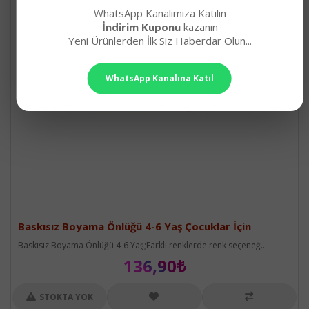
WhatsApp Kanalımıza Katılın
İndirim Kuponu
kazanın
Yeni Ürünlerden İlk Siz Haberdar Olun...
WhatsApp Kanalına Katıl
Baskısız Boyama Önlüğü 4-6 Yaş Çocuklar İçin
Baskısız Boyama Önlüğü 4-6 Yaş;Farklı renklerde renk seçeneğ..
136,90₺
STOKTA YOK