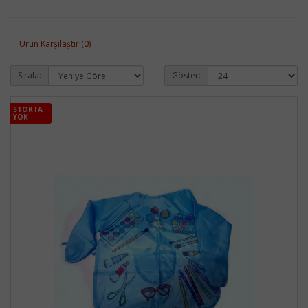
Ürün Karşılaştır (0)
Sırala:
Göster:
STOKTA
STOKTA
YOK
YOK