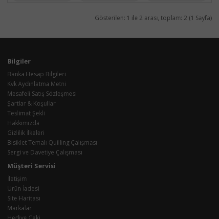
Gösterilen: 1 ile 2 arası, toplam: 2 (1 Sayfa)
Bilgiler
Banka Hesap Bilgileri
Kvk Aydınlatma Metni
Mesafeli Satış Sözleşmesi
Şartlar & Koşullar
Teslimat Şekli
Hakkımızda
Gizlilik İlkeleri
Bisiklet Temalı Quilling Çalışması
Sergi ve Davetiye Çalışması
Müşteri Servisi
İletişim
Ürün İadesi
Site Haritası
Markalar
Hediye Çeki