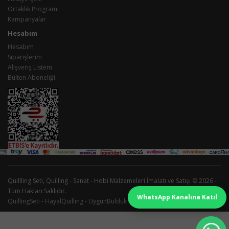
Ortaklık Programı
Kampanyalar
Hesabım
Hesabım
Siparişlerim
Alışveriş Listem
Bülten Aboneliği
Quillling Seti, Quilling - Sanat - Hobi Malzemeleri İmalatı ve Satışı © 2026 -
Tüm Hakları Saklıdır.
WhatsApp Kanalına Katıl
QuillingSeti
-
HayalQuilling
-
UygunBulduk
-
Lohusa-Sepeti