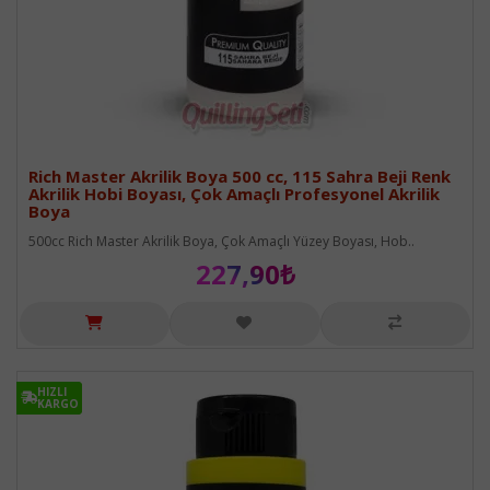
Rich Master Akrilik Boya 500 cc, 115 Sahra Beji Renk
Akrilik Hobi Boyası, Çok Amaçlı Profesyonel Akrilik
Boya
500cc Rich Master Akrilik Boya, Çok Amaçlı Yüzey Boyası, Hob..
227,90₺
HIZLI
HIZLI
KARGO
KARGO