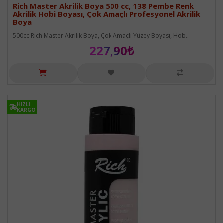
Rich Master Akrilik Boya 500 cc, 138 Pembe Renk
Akrilik Hobi Boyası, Çok Amaçlı Profesyonel Akrilik
Boya
500cc Rich Master Akrilik Boya, Çok Amaçlı Yüzey Boyası, Hob..
227,90₺
HIZLI
HIZLI
KARGO
KARGO