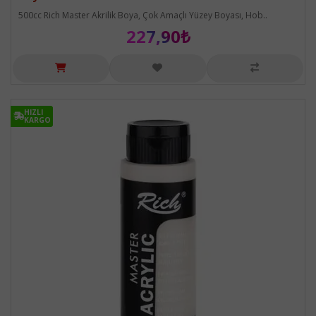
500cc Rich Master Akrilik Boya, Çok Amaçlı Yüzey Boyası, Hob..
227,90₺
HIZLI
HIZLI
KARGO
KARGO