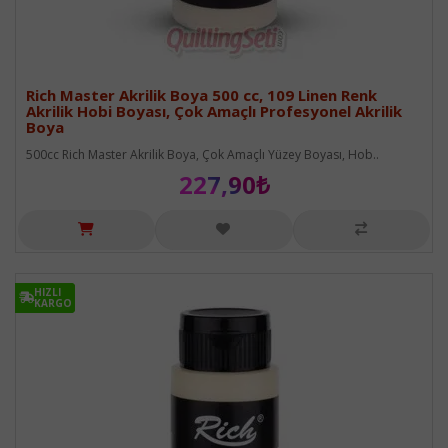
Rich Master Akrilik Boya 500 cc, 109 Linen Renk
Akrilik Hobi Boyası, Çok Amaçlı Profesyonel Akrilik
Boya
500cc Rich Master Akrilik Boya, Çok Amaçlı Yüzey Boyası, Hob..
227,90₺
HIZLI
HIZLI
KARGO
KARGO