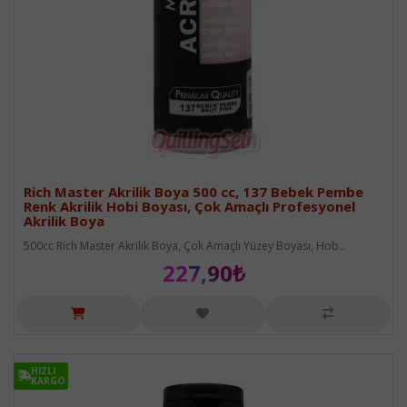
Rich Master Akrilik Boya 500 cc, 137 Bebek Pembe
Renk Akrilik Hobi Boyası, Çok Amaçlı Profesyonel
Akrilik Boya
500cc Rich Master Akrilik Boya, Çok Amaçlı Yüzey Boyası, Hob..
227,90₺
HIZLI
HIZLI
KARGO
KARGO