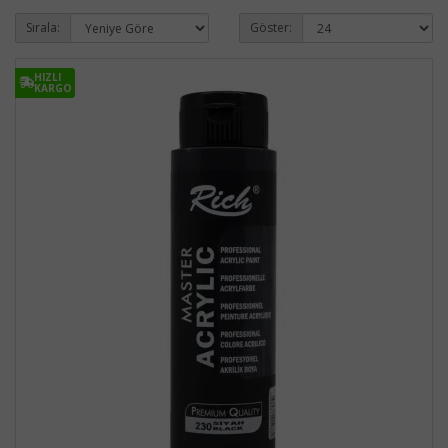
Sırala:
Göster:
HIZLI
HIZLI
KARGO
KARGO