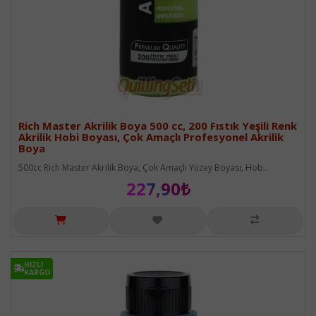
Rich Master Akrilik Boya 500 cc, 200 Fıstık Yeşili Renk
Akrilik Hobi Boyası, Çok Amaçlı Profesyonel Akrilik
Boya
500cc Rich Master Akrilik Boya, Çok Amaçlı Yüzey Boyası, Hob..
227,90₺
HIZLI
HIZLI
KARGO
KARGO