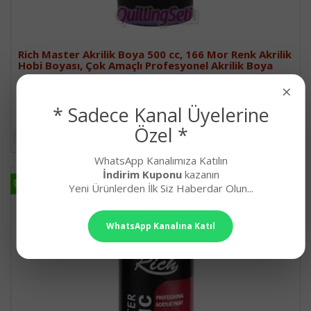
Rich Master Akrilik Boya 500 cc, 166 Mor Renk Akrilik
Hobi Boyası, Çok Amaçlı Profesyonel Akrilik Boya
500cc Rich Master Akrilik Boya, Çok Amaçlı Yüzey Boyası, Hob..
×
227,90₺
* Sadece Kanal Üyelerine
Özel *
WhatsApp Kanalımıza Katılın
İndirim Kuponu
kazanın
HIZLI
HIZLI
Yeni Ürünlerden İlk Siz Haberdar Olun...
KARGO
KARGO
WhatsApp Kanalına Katıl