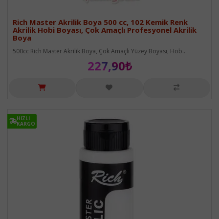
Rich Master Akrilik Boya 500 cc, 102 Kemik Renk
Akrilik Hobi Boyası, Çok Amaçlı Profesyonel Akrilik
Boya
500cc Rich Master Akrilik Boya, Çok Amaçlı Yüzey Boyası, Hob..
227,90₺
HIZLI
HIZLI
KARGO
KARGO