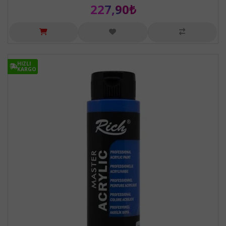
227,90₺
HIZLI
HIZLI
KARGO
KARGO