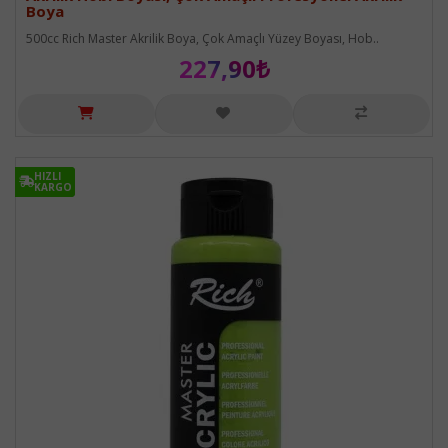
Boya
500cc Rich Master Akrilik Boya, Çok Amaçlı Yüzey Boyası, Hob..
227,90₺
HIZLI
HIZLI
KARGO
KARGO