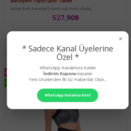
Büstiyerli Taytlı Spor Takım
Karışık Renk, Kamuflaj Desenli Lady, Kadın, Büstiy..
527,90₺
×
* Sadece Kanal Üyelerine
Özel *
WhatsApp Kanalımıza Katılın
KARGO
İndirim Kuponu
kazanın
BEDAVA
Yeni Ürünlerden İlk Siz Haberdar Olun...
HIZLI
KARGO
WhatsApp Kanalına Katıl