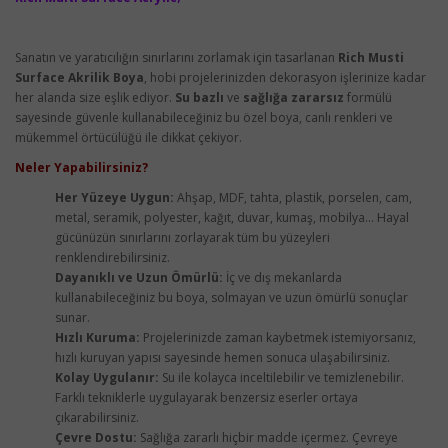
Sanatın ve yaratıcılığın sınırlarını zorlamak için tasarlanan
Rich Musti
Surface Akrilik Boya
, hobi projelerinizden dekorasyon işlerinize kadar
her alanda size eşlik ediyor.
Su bazlı
ve
sağlığa zararsız
formülü
sayesinde güvenle kullanabileceğiniz bu özel boya, canlı renkleri ve
mükemmel örtücülüğü ile dikkat çekiyor.
Neler Yapabilirsiniz?
Her Yüzeye Uygun:
Ahşap, MDF, tahta, plastik, porselen, cam,
metal, seramik, polyester, kağıt, duvar, kumaş, mobilya... Hayal
gücünüzün sınırlarını zorlayarak tüm bu yüzeyleri
renklendirebilirsiniz.
Dayanıklı ve Uzun Ömürlü:
İç ve dış mekanlarda
kullanabileceğiniz bu boya, solmayan ve uzun ömürlü sonuçlar
sunar.
Hızlı Kuruma:
Projelerinizde zaman kaybetmek istemiyorsanız,
hızlı kuruyan yapısı sayesinde hemen sonuca ulaşabilirsiniz.
Kolay Uygulanır:
Su ile kolayca inceltilebilir ve temizlenebilir.
Farklı tekniklerle uygulayarak benzersiz eserler ortaya
çıkarabilirsiniz.
Çevre Dostu:
Sağlığa zararlı hiçbir madde içermez. Çevreye