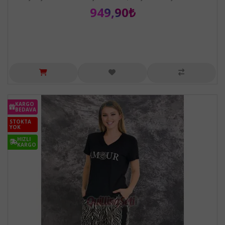
949,90₺
KARGO
BEDAVA
STOKTA
YOK
HIZLI
KARGO