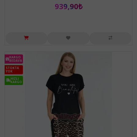
939,90₺
KARGO
BEDAVA
STOKTA
YOK
HIZLI
KARGO