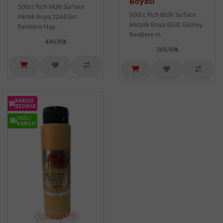
Boyası
500cc Rich Multi Surface
500cc Rich Multi Surface
Akrilik Boya 2244 Gri:
Metalik Boya 6502 Gümüş:
Renklere Hay..
Renklere H..
449,90₺
369,90₺
KARGO
BEDAVA
HIZLI
KARGO