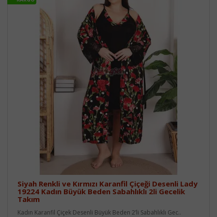
Siyah Renkli ve Kırmızı Karanfil Çiçeği Desenli Lady
19224 Kadın Büyük Beden Sabahlıklı 2li Gecelik
Takım
Kadın Karanfil Çiçek Desenli Büyük Beden 2’li Sabahlıklı Gec..