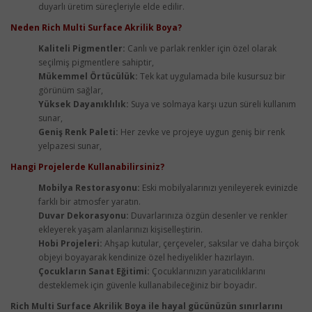
duyarlı üretim süreçleriyle elde edilir.
Neden Rich Multi Surface Akrilik Boya?
Kaliteli Pigmentler:
Canlı ve parlak renkler için özel olarak
seçilmiş pigmentlere sahiptir,
Mükemmel Örtücülük:
Tek kat uygulamada bile kusursuz bir
görünüm sağlar,
Yüksek Dayanıklılık:
Suya ve solmaya karşı uzun süreli kullanım
sunar,
Geniş Renk Paleti:
Her zevke ve projeye uygun geniş bir renk
yelpazesi sunar,
Hangi Projelerde Kullanabilirsiniz?
Mobilya Restorasyonu:
Eski mobilyalarınızı yenileyerek evinizde
farklı bir atmosfer yaratın.
Duvar Dekorasyonu:
Duvarlarınıza özgün desenler ve renkler
ekleyerek yaşam alanlarınızı kişiselleştirin.
Hobi Projeleri:
Ahşap kutular, çerçeveler, saksılar ve daha birçok
objeyi boyayarak kendinize özel hediyelikler hazırlayın.
Çocukların Sanat Eğitimi:
Çocuklarınızın yaratıcılıklarını
desteklemek için güvenle kullanabileceğiniz bir boyadır.
Rich Multi Surface Akrilik Boya ile hayal gücünüzün sınırlarını