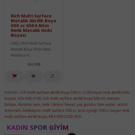
Rich Multi Surface
Metalik Akrilik Boya
500 cc 6504 Altın
Renk Metalik Hobi
Boyası
500cc Rich Multi Surface
Metalik Boya 6504 Altın:
Renklere H..
369,90₺
Etiketler:
rich multi surface akrilik boya 500 cc 2100 beyaz renk akrilik hobi
boyası
,
mls-500-2100
,
rich multi surface akrilik boya 500 ml
,
menşei:
türkiye
,
durumu: yeni
,
renk / desen: beyaz
,
yaş gurubu: tüm yaşlar
,
sezon:
4 mevsim
,
koleksiyon: multi surface 500 cc
,
ürün i̇çeriği: 500 cc beyaz renk
multi surface akrilik boya
,
MLS-500-2100
,
Rich
KADIN SPOR GIYIM