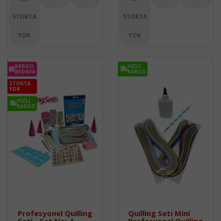
STOKTA
STOKTA
YOK
YOK
KARGO
HIZLI
BEDAVA
KARGO
STOKTA
YOK
HIZLI
KARGO
Profesyonel Quilling
Quilling Seti Mini