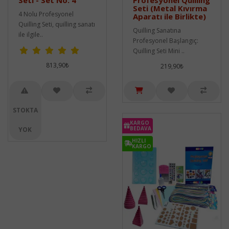
Seti - Set No: 4
Profesyonel Quilling
Seti (Metal Kıvırma
4 Nolu Profesyonel
Aparatı ile Birlikte)
Quilling Seti, quilling sanatı
Quilling Sanatına
ile ilgile..
Profesyonel Başlangıç:
Quilling Seti Mini ..
813,90₺
219,90₺
STOKTA
KARGO
BEDAVA
YOK
HIZLI
KARGO