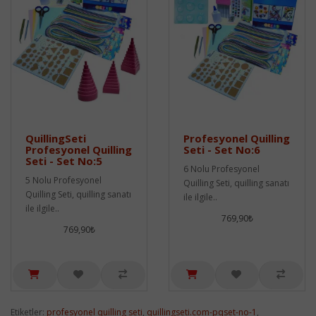
QuillingSeti
Profesyonel Quilling
Profesyonel Quilling
Seti - Set No:6
Seti - Set No:5
6 Nolu Profesyonel
5 Nolu Profesyonel
Quilling Seti, quilling sanatı
Quilling Seti, quilling sanatı
ile ilgile..
ile ilgile..
769,90₺
769,90₺
Etiketler:
profesyonel quilling seti
,
quillingseti.com-pqset-no-1
,