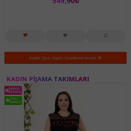
549,90₺
Kadın Spor Giyim Ürünlerini İncele
KADIN PIJAMA TAKIMLARI
KARGO
BEDAVA
HIZLI
KARGO