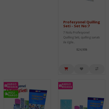
Profesyonel Quilling
Seti - Set No:7
7 Nolu Profesyonel
Quilling Seti, quilling sanatı
ile ilgile..
824,90₺
KARGO
KARGO
BEDAVA
BEDAVA
HIZLI
KARGO