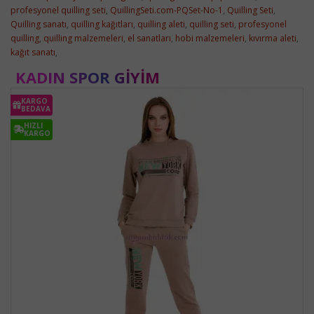
profesyonel quilling seti
,
QuillingSeti.com-PQSet-No-1
,
Quilling Seti
,
Quilling sanatı
,
quilling kağıtları
,
quilling aleti
,
quilling seti
,
profesyonel
quilling
,
quilling malzemeleri
,
el sanatları
,
hobi malzemeleri
,
kıvırma aleti
,
kağıt sanatı
,
KADIN SPOR GIYIM
KARGO
BEDAVA
HIZLI
KARGO