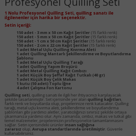
Profesyonel Quilling Seti
1 Nolu Profesyonel Quilling Seti, quilling sanatı ile
ilgilenenler için harika bir seçenektir.
Setin içeriği:
150 adet - 3 mm x 50 cm Kağıt Şeritler
(15 farklı renk)
150 adet - 5 mm x 50 cm Kağıt Şeritler
(15 farklı renk)
150 adet - 1 cm x 50 cm Kağıt Şeritler
(15 farklı renk)
150 adet - 2 cm x 22 cm Kağıt Şeritler
(15 farklı renk)
1 adet Metal Uçlu Quilling Kıvırma Aleti
1 adet Quilling Mantarlı Şekillendirme ve Boyutlandırma
Şablonu
1 adet Metal Uçlu Quilling Tarağı
1 adet Quilling Yapım Broşürü
1 adet Metal Quilling Kağıt Cımbızı
1 adet Küçük Boy Şeffaf Kağıt Tutkalı (40 gr)
1 adet Küçük Boy Çelik Makas
1 kutu (50 adet) Toplu İğne
4 adet Çalışma Fon Kartonu
Quilling seti
, quilling sanatı ile ilgili her ihtiyacınızı karşılayacak
şekilde tasarlanmıştır. Set içerisinde yer alan
quilling kağıtları
,
farklı renk ve boyutlarda olup, projelerinize renk katacaktır. Quilling
tarağı, metal uçlu kıvırma aleti, şekillendirme ve boyutlandırma
şablonları gibi yardımcı aletler, yaratıcılığınızı sınırsız şekilde ortaya
çıkarmanıza yardımcı olur. Aynı zamanda, cımbız, makas ve tutkal gibi
temel malzemeler, projelerinizin profesyonelce tamamlanmasını
sağlar. Setin içerisindeki ürünler
insan sağlığına
zararsız
olup,
Avrupa standartlarında üretilmiştir
. Güvenle
kullanabilirsiniz.