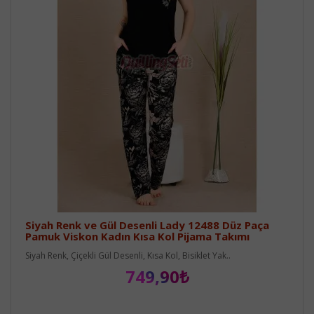
Siyah Renk ve Gül Desenli Lady 12488 Düz Paça
Pamuk Viskon Kadın Kısa Kol Pijama Takımı
Siyah Renk, Çiçekli Gül Desenli, Kısa Kol, Bisiklet Yak..
749,90₺