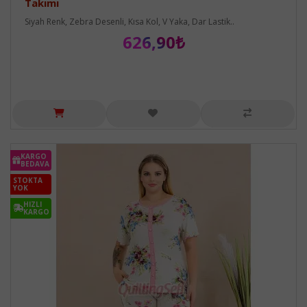
Takımı
Siyah Renk, Zebra Desenli, Kısa Kol, V Yaka, Dar Lastik..
626,90₺
KARGO
BEDAVA
STOKTA
YOK
HIZLI
KARGO