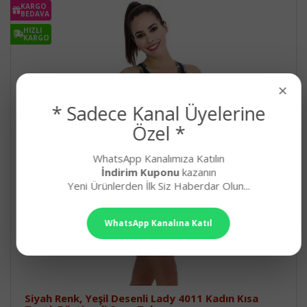
KARGO
BEDAVA
HIZLI
KARGO
×
* Sadece Kanal Üyelerine
Özel *
WhatsApp Kanalımıza Katılın
İndirim Kuponu
kazanın
Yeni Ürünlerden İlk Siz Haberdar Olun...
WhatsApp Kanalına Katıl
Siyah Renk, Yeşil Desenli Lady 4011 Kadın Kısa