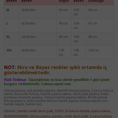
Beden
Beden
Göğüs
Basen
Uzunluğu
M
40 Beden
94 cm
102
96 cm
cm
L
42 Beden
96 cm
104
97 cm
cm
XL
44 Beden
98 cm
106
98 cm
cm
2XL
46 Beden
100
108
100 cm
cm
cm
NOT:
Ekru ve Beyaz renkler ışıklı ortamda iç
gösterebilmektedir.
Hızlı Teslimat:
Siparişleriniz en kısa sürede genellikle 1 gün içinde
kargoya verilmektedir. Lohusa-sepeti.com
lohusa pijama, açık pembe pijama, dantelli lohusa pijama, 2 parça lohusa
takımı, kısa kollu lohusa, hamile pijama takımı, derin patlı pijama, bebe
pembesi emzirme pijama, lohusa hamile pijama takımı, %100 pamuk
lohusa pijama, bebe pembe lohusa hamile pijama, lohusa-sepeti.com,
hamile sepeti, hamile seti,
Etiketler:
pembe renkli derin patlı
,
33201 2li lohusa hamile pijama takımı
,
8509990040888
,
lohusa pijama
,
pembe renkli derin patlı
,
2 parça lohusa