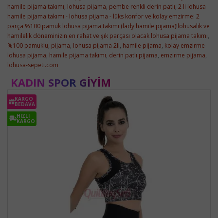
hamile pijama takımı
,
lohusa pijama
,
pembe renkli derin patlı
,
2 li lohusa
hamile pijama takımı - lohusa pijama - lüks konfor ve kolay emzirme: 2
parça %100 pamuk lohusa pijama takımı (lady hamile pijama)!lohusalık ve
hamilelik döneminizin en rahat ve şık parçası olacak lohusa pijama takımı
,
%100 pamuklu
,
pijama
,
lohusa pijama 2li
,
hamile pijama
,
kolay emzirme
lohusa pijama
,
hamile pijama takımı
,
derin patlı pijama
,
emzirme pijama
,
lohusa-sepeti.com
KADIN SPOR GIYIM
KARGO
BEDAVA
HIZLI
KARGO