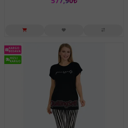
577,90₺
KARGO
BEDAVA
HIZLI
KARGO