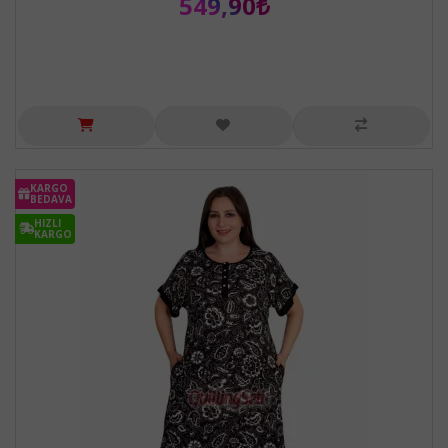
549,90₺
KARGO
BEDAVA
HIZLI
KARGO