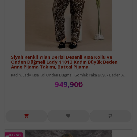
Siyah Renkli Yılan Derisi Desenli Kısa Kollu ve
Önden Düğmeli Lady 11013 Kadın Büyük Beden
Anne Pijama Takımı, Battal Pijama
Kadın, Lady Kısa Kol Önden Düğmeli Gömlek Yaka Büyük Beden A..
949,90₺
KARGO