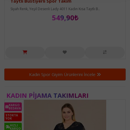
Taytlı Büstiyerli Spor Takım
Siyah Renk, Yeşil Desenli Lady 4011 Kadın Kısa Taytlı B..
549,90₺
Kadın Spor Giyim Ürünlerini İncele
KADIN PIJAMA TAKIMLARI
KARGO
BEDAVA
STOKTA
YOK
HIZLI
KARGO