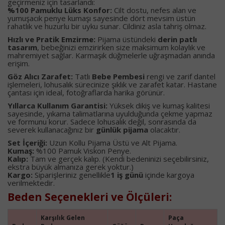
geçirmeniz için tasarlandı:
%100 Pamuklu Lüks Konfor:
Cilt dostu, nefes alan ve
yumuşacık penye kumaşı sayesinde dört mevsim üstün
rahatlık ve huzurlu bir uyku sunar. Cildiniz asla tahriş olmaz.
Hızlı ve Pratik Emzirme:
Pijama üstündeki
derin patlı
tasarım
, bebeğinizi emzirirken size maksimum kolaylık ve
mahremiyet sağlar. Karmaşık düğmelerle uğraşmadan anında
erişim.
Göz Alıcı Zarafet:
Tatlı
Bebe Pembesi
rengi ve zarif dantel
işlemeleri, lohusalık sürecinize şıklık ve zarafet katar. Hastane
çantası için ideal, fotoğraflarda harika görünür.
Yıllarca Kullanım Garantisi:
Yüksek dikiş ve kumaş kalitesi
sayesinde, yıkama talimatlarına uyulduğunda çekme yapmaz
ve formunu korur. Sadece lohusalık değil, sonrasında da
severek kullanacağınız bir
günlük pijama
olacaktır.
Set İçeriği:
Uzun Kollu Pijama Üstü ve Alt Pijama.
Kumaş:
%100 Pamuk Viskon Penye.
Kalıp:
Tam ve gerçek kalıp. (Kendi bedeninizi seçebilirsiniz,
ekstra büyük almanıza gerek yoktur.)
Kargo:
Siparişleriniz genellikle
1 iş günü
içinde kargoya
verilmektedir.
Beden Seçenekleri ve Ölçüleri:
Karşılık Gelen
Paça