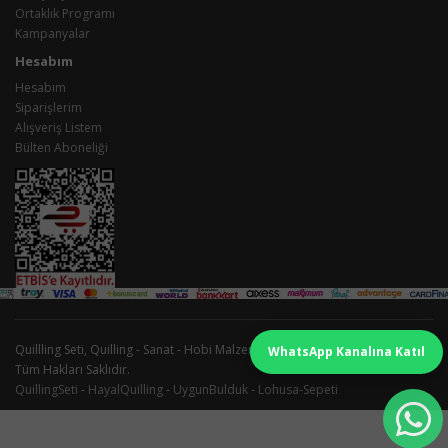
Ortaklık Programı
Kampanyalar
Hesabım
Hesabım
Siparişlerim
Alışveriş Listem
Bülten Aboneliği
Quillling Seti, Quilling - Sanat - Hobi Malzemeleri İmalatı ve Satışı © 2026 -
WhatsApp Kanalına Katıl
Tüm Hakları Saklıdır.
QuillingSeti
-
HayalQuilling
-
UygunBulduk
-
Lohusa-Sepeti