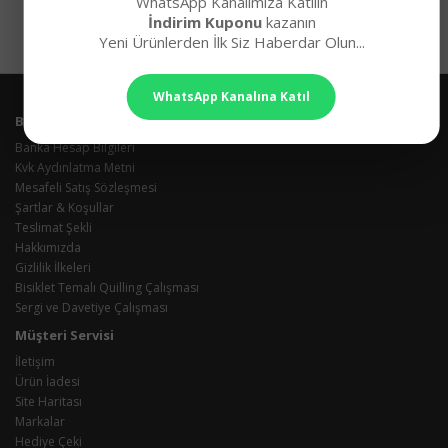
WhatsApp Kanalımıza Katılın
İndirim Kuponu
kazanın
Yeni Ürünlerden İlk Siz Haberdar Olun...
WhatsApp Kanalına Katıl
Bilgiler
Banka Hesap Bilgileri
Kvk Aydınlatma Metni
Mesafeli Satış Sözleşmesi
Şartlar & Koşullar
Teslimat Şekli
Hakkımızda
Gizlilik İlkeleri
Bisiklet Temalı Quilling Çalışması
Sergi ve Davetiye Çalışması
Müşteri Servisi
İletişim
Ürün İadesi
Site Haritası
Markalar
Hediye Çeki