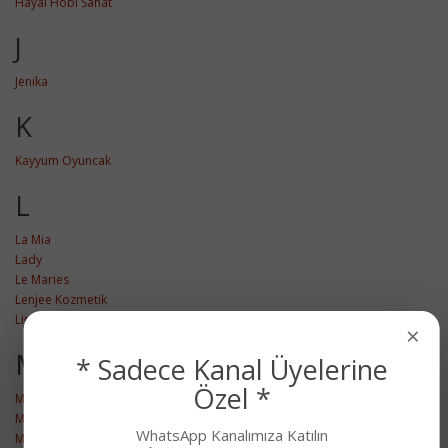
Hayal Hobi Sanat
J
Jenika
K
Kayyum Oyuncak
L
La Mia
Lady
Le Maries
Lenjee Kozmetik
Lino
×
M
* Sadece Kanal Üyelerine
Özel *
Mdl
Mecit
WhatsApp Kanalımıza Katılın
Mona Lisa