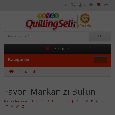
0 ürün - 0,00₺
Kategoriler
Markalar
Favori Markanızı Bulun
Marka İndeksi:
A
B
C
D
E
F
G
H
J
K
L
M
P
Q
R
S
T
V
W
Z