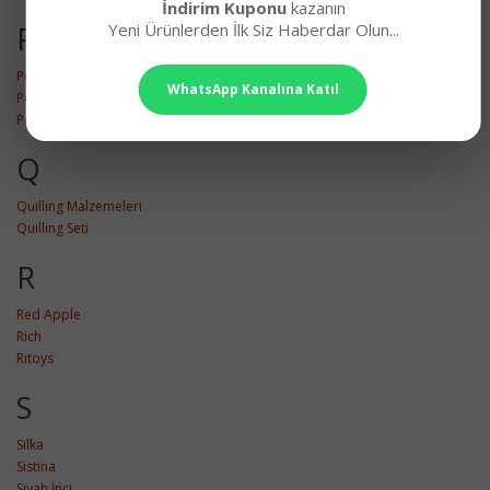
İndirim Kuponu
kazanın
P
Yeni Ürünlerden İlk Siz Haberdar Olun...
Pelin
WhatsApp Kanalına Katıl
Polat Yıldız
Polkan
Q
Quilling Malzemeleri
Quilling Seti
R
Red Apple
Rich
Ritoys
S
Silka
Sistina
Siyah İnci