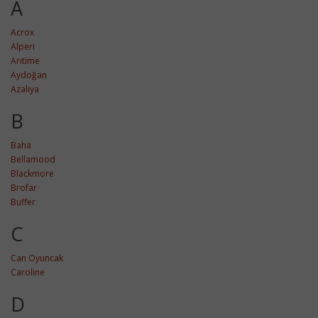
A
Acrox
Alperi
Arıtime
Aydoğan
Azaliya
B
Baha
Bellamood
Blackmore
Brofar
Buffer
C
Can Oyuncak
Caroline
D