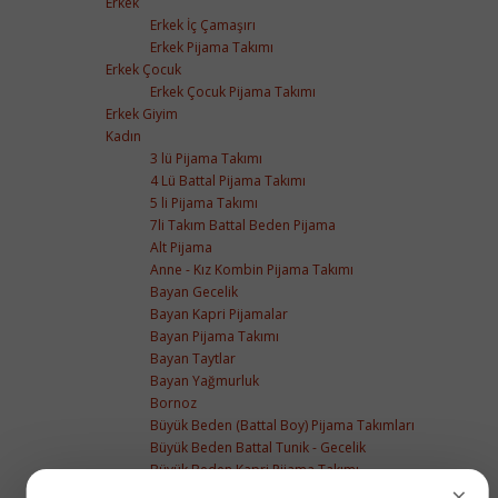
Erkek
Erkek İç Çamaşırı
Erkek Pijama Takımı
Erkek Çocuk
Erkek Çocuk Pijama Takımı
Erkek Giyim
Kadın
3 lü Pijama Takımı
4 Lü Battal Pijama Takımı
5 li Pijama Takımı
7li Takım Battal Beden Pijama
Alt Pijama
Anne - Kız Kombin Pijama Takımı
Bayan Gecelik
Bayan Kapri Pijamalar
Bayan Pijama Takımı
Bayan Taytlar
Bayan Yağmurluk
Bornoz
Büyük Beden (Battal Boy) Pijama Takımları
Büyük Beden Battal Tunik - Gecelik
Büyük Beden Kapri Pijama Takımı
×
Büyük Beden Sabahlık