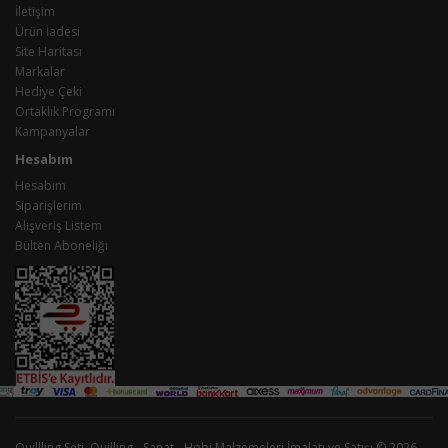
İletişim
Ürün İadesi
Site Haritası
Markalar
Hediye Çeki
Ortaklık Programı
Kampanyalar
Hesabım
Hesabım
Siparişlerim
Alışveriş Listem
Bülten Aboneliği
Quillling Seti, Quilling - Sanat - Hobi Malzemeleri İmalatı ve Satışı © 2026 -