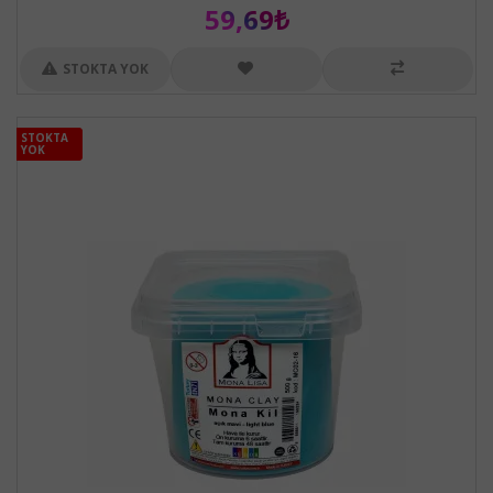
59,69₺
STOKTA YOK
STOKTA
STOKTA
YOK
YOK