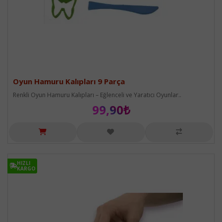
Oyun Hamuru Kalıpları 9 Parça
Renkli Oyun Hamuru Kalıpları – Eğlenceli ve Yaratıcı Oyunlar..
99,90₺
HIZLI
HIZLI
KARGO
KARGO