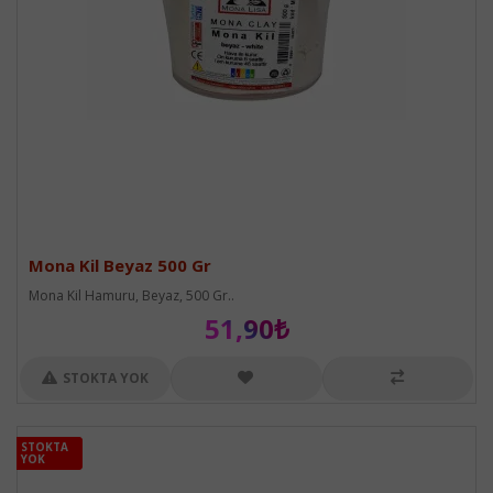
Mona Kil Beyaz 500 Gr
Mona Kil Hamuru, Beyaz, 500 Gr..
51,90₺
STOKTA YOK
STOKTA
STOKTA
YOK
YOK