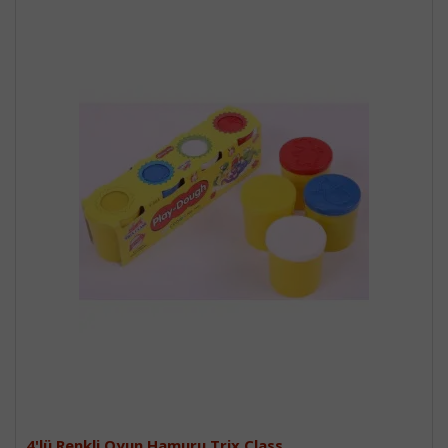
4'lü Renkli Oyun Hamuru Trix Class