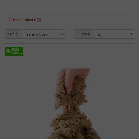
Ürün Karşılaştır (0)
Sırala:
Göster:
HIZLI
HIZLI
KARGO
KARGO