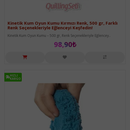
Kinetik Kum Oyun Kumu Kırmızı Renk, 500 gr, Farklı
Renk Seçenekleriyle Eğlenceyi Keşfedin!
Kinetik Kum Oyun Kumu – 500 gr, Renk Seçenekleriyle Eğlencey..
98,90₺
HIZLI
HIZLI
KARGO
KARGO