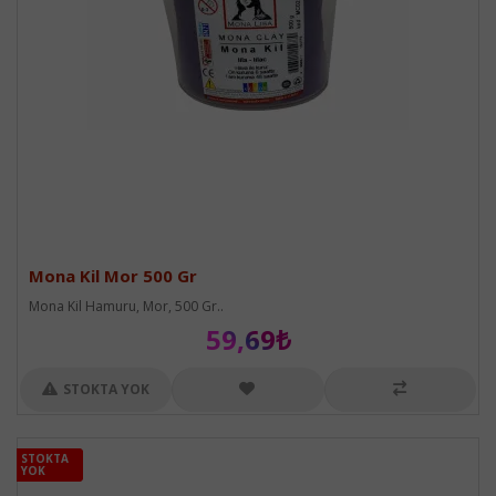
Mona Kil Mor 500 Gr
Mona Kil Hamuru, Mor, 500 Gr..
59,69₺
STOKTA YOK
STOKTA
STOKTA
YOK
YOK