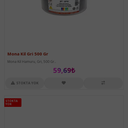
Mona Kil Gri 500 Gr
Mona Kil Hamuru, Gri, 500 Gr..
59,69₺
STOKTA YOK
STOKTA
STOKTA
YOK
YOK