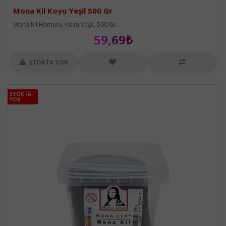
Mona Kil Koyu Yeşil 500 Gr
Mona Kil Hamuru, Koyu Yeşil, 500 Gr..
59,69₺
STOKTA YOK
STOKTA
STOKTA
YOK
YOK