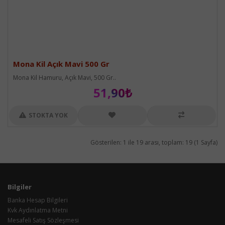
Mona Kil Açık Mavi 500 Gr
Mona Kil Hamuru, Açık Mavi, 500 Gr..
51,90₺
STOKTA YOK
Gösterilen: 1 ile 19 arası, toplam: 19 (1 Sayfa)
Bilgiler
Banka Hesap Bilgileri
Kvk Aydınlatma Metni
Mesafeli Satış Sözleşmesi