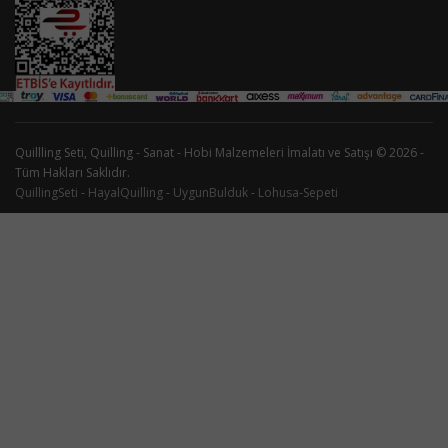
Quillling Seti, Quilling - Sanat - Hobi Malzemeleri İmalatı ve Satışı © 2026 -
Tüm Hakları Saklıdır.
QuillingSeti
-
HayalQuilling
-
UygunBulduk
-
Lohusa-Sepeti