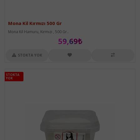
Mona Kil Kırmızı 500 Gr
Mona Kil Hamuru, Kırmızı , 500 Gr..
59,69₺
STOKTA YOK
STOKTA
STOKTA
YOK
YOK