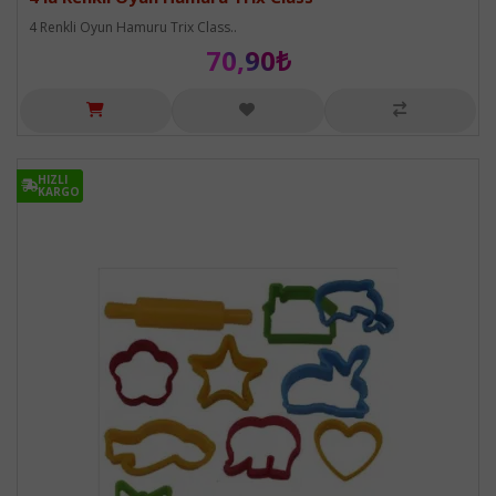
4 Renkli Oyun Hamuru Trix Class..
70,90₺
HIZLI
HIZLI
KARGO
KARGO