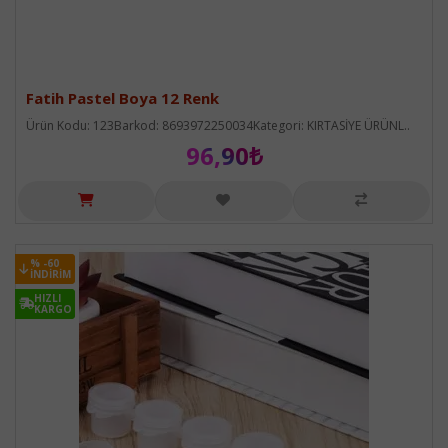
Fatih Pastel Boya 12 Renk
Ürün Kodu: 123Barkod: 8693972250034Kategori: KIRTASİYE ÜRÜNL..
96,90₺
% -60
% -60
İNDIRIM
İNDIRIM
HIZLI
HIZLI
KARGO
KARGO