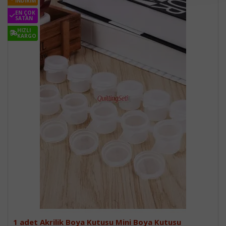
İNDIRIM
İNDIRIM
EN ÇOK
EN ÇOK
SATAN
SATAN
HIZLI
HIZLI
KARGO
KARGO
1 adet Akrilik Boya Kutusu Mini Boya Kutusu