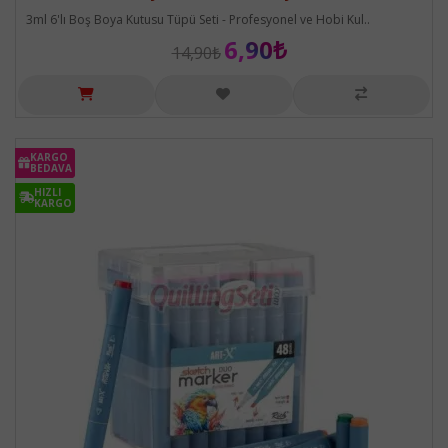
3ml 6'lı Boş Boya Kutusu Tüpü Seti - Profesyonel ve Hobi Kul..
6,90₺
14,90₺
KARGO
KARGO
BEDAVA
BEDAVA
HIZLI
HIZLI
KARGO
KARGO