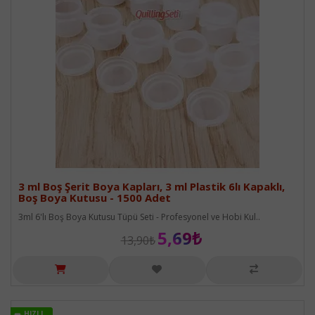
3 ml Boş Şerit Boya Kapları, 3 ml Plastik 6lı Kapaklı,
Boş Boya Kutusu - 1500 Adet
3ml 6'lı Boş Boya Kutusu Tüpü Seti - Profesyonel ve Hobi Kul..
5,69₺
13,90₺
HIZLI
HIZLI