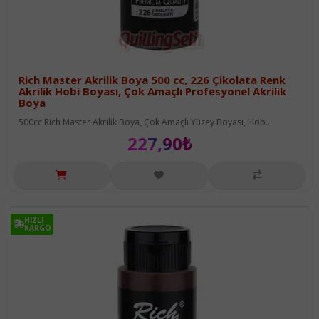
Rich Master Akrilik Boya 500 cc, 226 Çikolata Renk
Akrilik Hobi Boyası, Çok Amaçlı Profesyonel Akrilik
Boya
500cc Rich Master Akrilik Boya, Çok Amaçlı Yüzey Boyası, Hob..
227,90₺
HIZLI
HIZLI
KARGO
KARGO