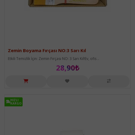
Zemin Boyama Fırçası NO:3 Sarı Kıl
Etkili Temizlik İçin: Zemin Fırçası NO: 3 Sarı Kıl!Ev, ofis ..
28,90₺
HIZLI
HIZLI
KARGO
KARGO