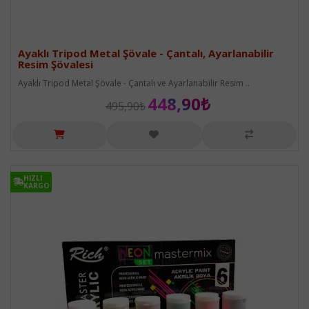
Ayaklı Tripod Metal Şövale - Çantalı, Ayarlanabilir
Resim Şövalesi
Ayaklı Tripod Metal Şövale - Çantalı ve Ayarlanabilir Resim ..
448,90₺
495,90₺
HIZLI
HIZLI
KARGO
KARGO