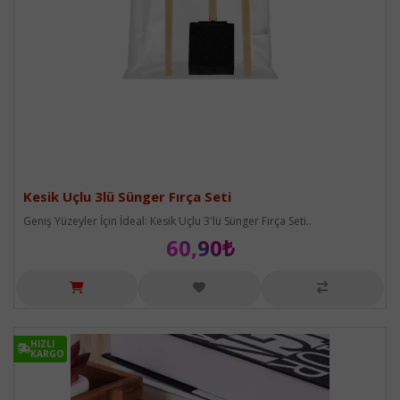
Kesik Uçlu 3lü Sünger Fırça Seti
Geniş Yüzeyler İçin İdeal: Kesik Uçlu 3'lü Sünger Fırça Seti..
60,90₺
HIZLI
HIZLI
KARGO
KARGO