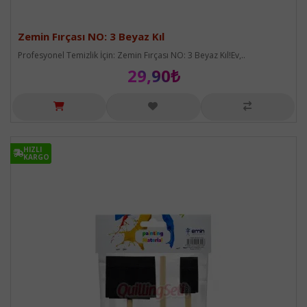
Zemin Fırçası NO: 3 Beyaz Kıl
Profesyonel Temizlik İçin: Zemin Fırçası NO: 3 Beyaz Kıl!Ev,..
29,90₺
HIZLI
HIZLI
KARGO
KARGO