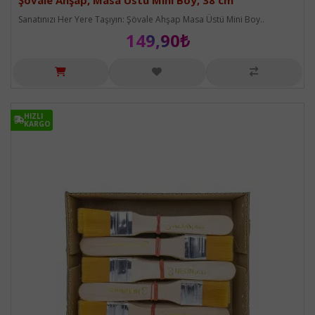
Şövale Ahşap, Masa Üstü Mini Boy, 38 cm
Sanatınızı Her Yere Taşıyın: Şövale Ahşap Masa Üstü Mini Boy..
149,90₺
HIZLI
HIZLI
KARGO
KARGO