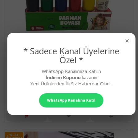
×
* Sadece Kanal Üyelerine
Özel *
WhatsApp Kanalımıza Katılın
İndirim Kuponu
kazanın
Yeni Ürünlerden İlk Siz Haberdar Olun...
Parmak ve Yüz Boyası 6 Renk 6x25mm
Parmak ve Yüz Boyası Ürün Özellikleri; 6 Renk P..
118,90₺
WhatsApp Kanalına Katıl
% -54
% -54