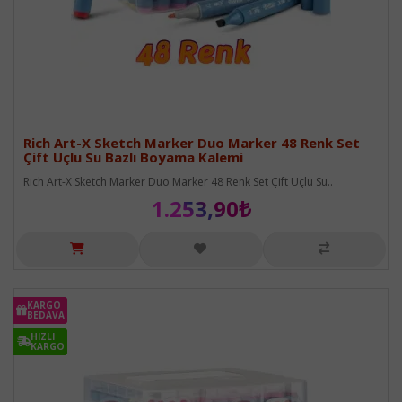
Rich Art-X Sketch Marker Duo Marker 48 Renk Set
Çift Uçlu Su Bazlı Boyama Kalemi
Rich Art-X Sketch Marker Duo Marker 48 Renk Set Çift Uçlu Su..
1.253,90₺
KARGO
KARGO
BEDAVA
BEDAVA
HIZLI
HIZLI
KARGO
KARGO