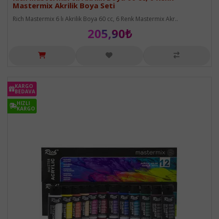
Mastermix Akrilik Boya Seti
Rich Mastermix 6 lı Akrilik Boya 60 cc, 6 Renk Mastermix Akr..
205,90₺
KARGO
KARGO
BEDAVA
BEDAVA
HIZLI
HIZLI
KARGO
KARGO