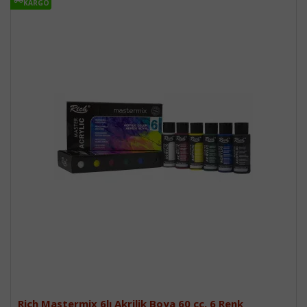
KARGO
KARGO
Rich Mastermix 6lı Akrilik Boya 60 cc, 6 Renk