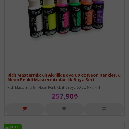
Rich Mastermix 6lı Akrilik Boya 60 cc Neon Renkler, 6
Neon Renkli Mastermix Akrilik Boya Seti
Rich Mastermix 6 lı Neon Renk Akrilik Boya 60 cc, 6 Farklı N..
257,90₺
HIZLI
HIZLI