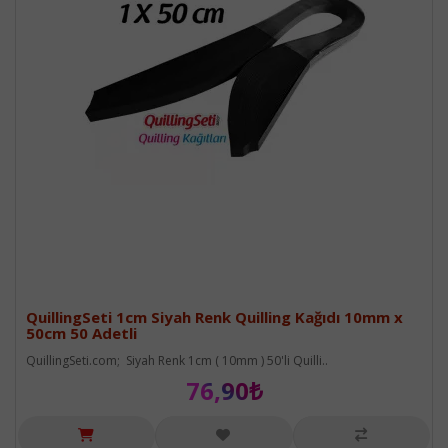
QuillingSeti 1cm Siyah Renk Quilling Kağıdı 10mm x
50cm 50 Adetli
QuillingSeti.com; Siyah Renk 1cm ( 10mm ) 50'li Quilli..
76,90₺