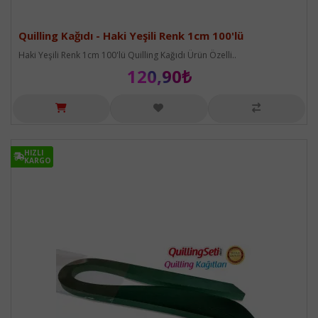
Quilling Kağıdı - Haki Yeşili Renk 1cm 100'lü
Haki Yeşili Renk 1cm 100'lü Quilling Kağıdı Ürün Özelli..
120,90₺
HIZLI
HIZLI
KARGO
KARGO