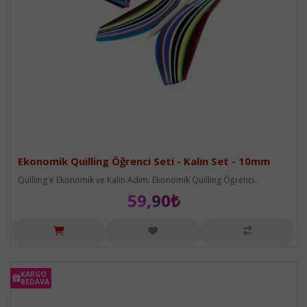
Ekonomik Quilling Öğrenci Seti - Kalın Set - 10mm
Quilling'e Ekonomik ve Kalın Adım: Ekonomik Quilling Öğrenci..
59,90₺
KARGO
KARGO
BEDAVA
BEDAVA