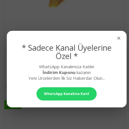
×
* Sadece Kanal Üyelerine
Özel *
1.5mm Açık Sarı Renkli Quilling Kağıdı - 100'lü
QuillingSeti.com 1.5mm Açık Sarı Renk Quilling Kağıt&nb..
WhatsApp Kanalımıza Katılın
76,90₺
İndirim Kuponu
kazanın
Yeni Ürünlerden İlk Siz Haberdar Olun...
WhatsApp Kanalına Katıl
HIZLI
HIZLI
KARGO
KARGO