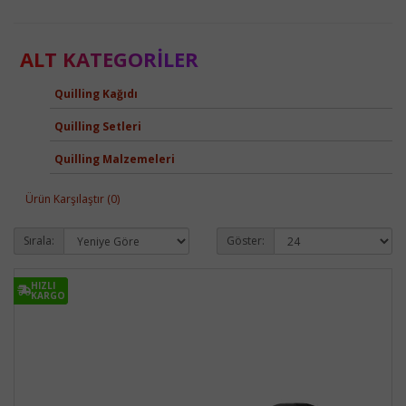
ALT KATEGORILER
Quilling Kağıdı
Quilling Setleri
Quilling Malzemeleri
Ürün Karşılaştır (0)
Sırala:
Göster:
HIZLI
HIZLI
KARGO
KARGO