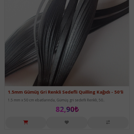
1.5mm Gümüş Gri Renkli Sedefli Quilling Kağıdı - 50'li
1.5 mm x 50 cm ebatlarında, Gümüş gri sedefli Renkli, 50..
82,90₺