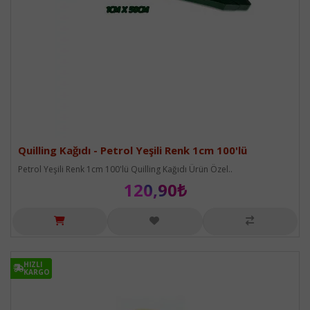
Quilling Kağıdı - Petrol Yeşili Renk 1cm 100'lü
Petrol Yeşili Renk 1cm 100'lü Quilling Kağıdı Ürün Özel..
120,90₺
HIZLI
HIZLI
KARGO
KARGO