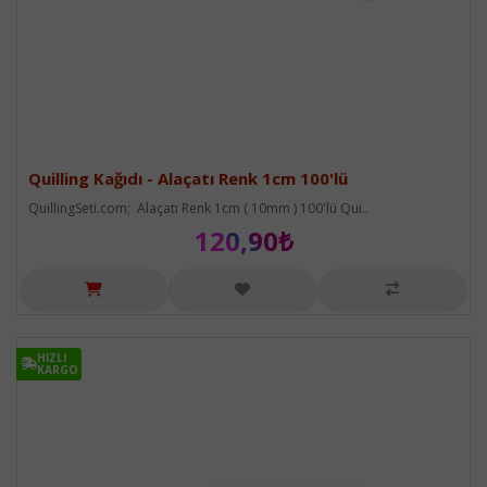
Quilling Kağıdı - Alaçatı Renk 1cm 100'lü
QuillingSeti.com; Alaçatı Renk 1cm ( 10mm ) 100'lü Qui..
120,90₺
HIZLI
HIZLI
KARGO
KARGO