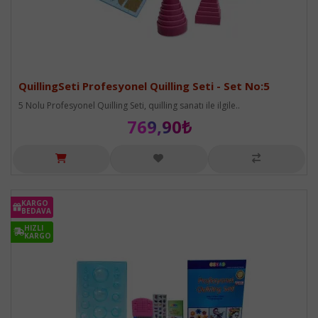
QuillingSeti Profesyonel Quilling Seti - Set No:5
5 Nolu Profesyonel Quilling Seti, quilling sanatı ile ilgile..
769,90₺
KARGO
KARGO
BEDAVA
BEDAVA
HIZLI
HIZLI
KARGO
KARGO