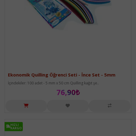
Ekonomik Quilling Öğrenci Seti - İnce Set - 5mm
İçindekiler: 100 adet - 5 mm x 50 cm Quilling kağıt şe..
76,90₺
HIZLI
HIZLI
KARGO
KARGO