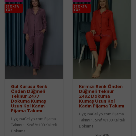
STOKTA
STOKTA
YOK
YOK
Gül Kurusu Renk
Kırmızı Renk Önden
Önden Düğmeli
Düğmeli Teknur
Teknur 2477
2492 Dokuma
Dokuma Kumaş
Kumaş Uzun Kol
Uzun Kol Kadın
Kadın Pijama Takımı
Pijama Takımı
UygunaGeliyo.com Pijama
UygunaGeliyo.com Pijama
Takımı 1. Sınıf %100 Kaliteli
Takımı 1. Sınıf %100 Kaliteli
Dokuma..
Dokuma..
987,90₺