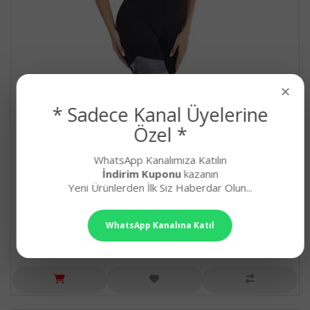
×
* Sadece Kanal Üyelerine
Özel *
Siyah Renk, Yeşil Desenli Lady 4011 Kadın Kısa
Taytlı Büstiyerli Spor Takım
WhatsApp Kanalımıza Katılın
İndirim Kuponu
kazanın
Siyah Renk, Yeşil Desenli Lady 4011 Kadın Kısa Taytlı B..
Yeni Ürünlerden İlk Siz Haberdar Olun...
549,90₺
WhatsApp Kanalına Katıl