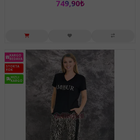
749,90₺
KARGO
BEDAVA
STOKTA
YOK
HIZLI
KARGO