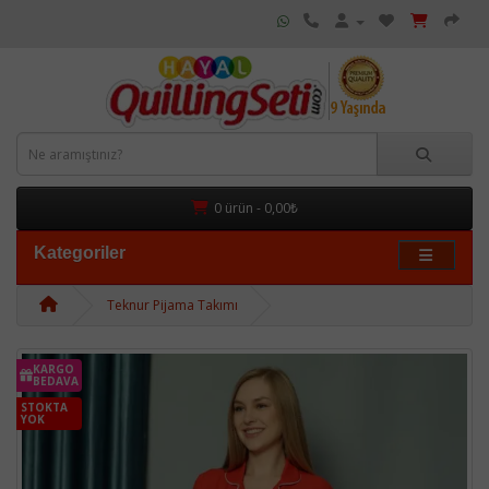
0 ürün - 0,00₺
Kategoriler
Teknur Pijama Takımı
KARGO
BEDAVA
STOKTA
YOK