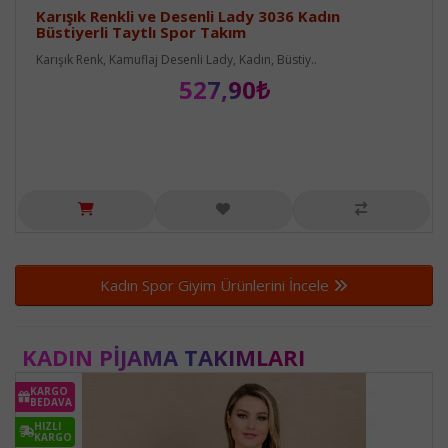
Karışık Renkli ve Desenli Lady 3036 Kadın
Büstiyerli Taytlı Spor Takım
Karışık Renk, Kamuflaj Desenli Lady, Kadın, Büstiy..
527,90₺
Kadın Spor Giyim Ürünlerini İncele
KADIN PIJAMA TAKIMLARI
KARGO
BEDAVA
HIZLI
KARGO