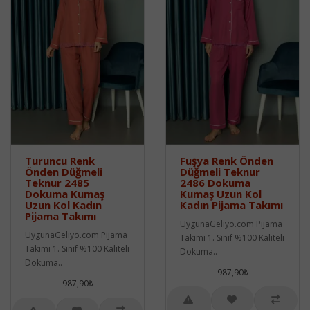
Turuncu Renk
Fuşya Renk Önden
Önden Düğmeli
Düğmeli Teknur
Teknur 2485
2486 Dokuma
Dokuma Kumaş
Kumaş Uzun Kol
Uzun Kol Kadın
Kadın Pijama Takımı
Pijama Takımı
UygunaGeliyo.com Pijama
UygunaGeliyo.com Pijama
Takımı 1. Sınıf %100 Kaliteli
Takımı 1. Sınıf %100 Kaliteli
Dokuma..
Dokuma..
987,90₺
987,90₺