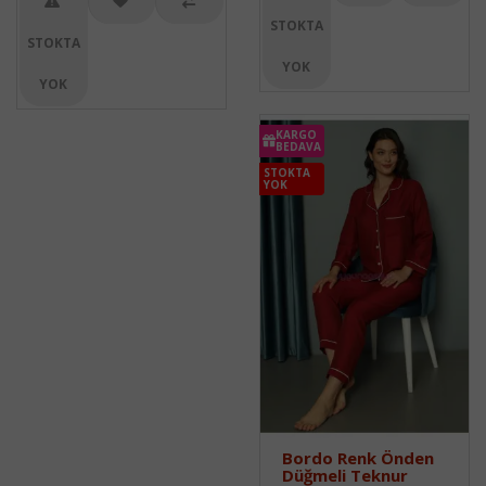
STOKTA
STOKTA
YOK
YOK
KARGO
BEDAVA
STOKTA
YOK
Bordo Renk Önden
Düğmeli Teknur