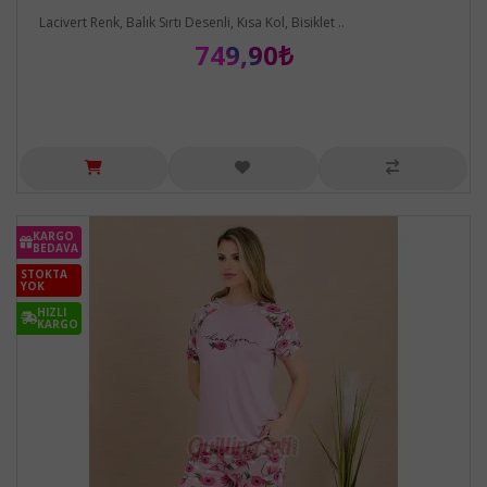
Lacivert Renk, Balık Sırtı Desenli, Kısa Kol, Bisiklet ..
749,90₺
KARGO
BEDAVA
STOKTA
YOK
HIZLI
KARGO