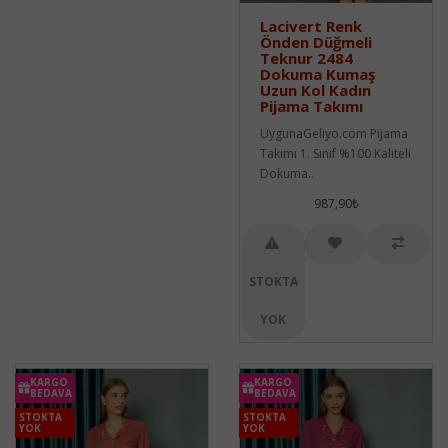
Lacivert Renk
Önden Düğmeli
Teknur 2484
Dokuma Kumaş
Uzun Kol Kadın
Pijama Takımı
UygunaGeliyo.com Pijama
Takımı 1. Sınıf %100 Kaliteli
Dokuma..
987,90₺
STOKTA
YOK
KARGO
KARGO
BEDAVA
BEDAVA
STOKTA
STOKTA
YOK
YOK