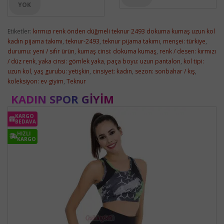
YOK
Etiketler:
kırmızı renk önden düğmeli teknur 2493 dokuma kumaş uzun kol
kadın pijama takımı
,
teknur-2493
,
teknur pijama takımı
,
menşei: türkiye
,
durumu: yeni / sıfır ürün
,
kumaş cinsi: dokuma kumaş
,
renk / desen: kırmızı
/ düz renk
,
yaka cinsi: gömlek yaka
,
paça boyu: uzun pantalon
,
kol tipi:
uzun kol
,
yaş gurubu: yetişkin
,
cinsiyet: kadın
,
sezon: sonbahar / kış
,
koleksiyon: ev giyim
,
Teknur
KADIN SPOR GIYIM
KARGO
BEDAVA
HIZLI
KARGO