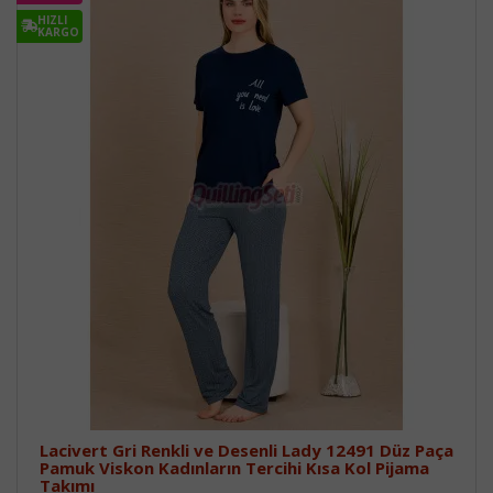
HIZLI
KARGO
Lacivert Gri Renkli ve Desenli Lady 12491 Düz Paça
Pamuk Viskon Kadınların Tercihi Kısa Kol Pijama
Takımı