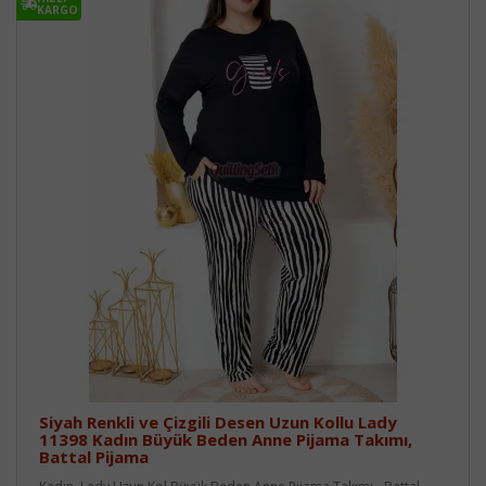
KARGO
Siyah Renkli ve Çizgili Desen Uzun Kollu Lady
11398 Kadın Büyük Beden Anne Pijama Takımı,
Battal Pijama