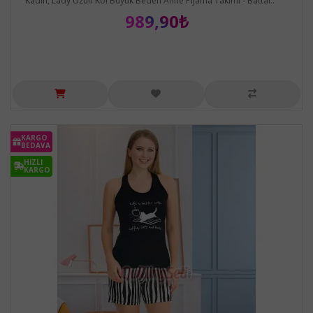
Kadın, Lady Uzun Kol Büyük Beden Anne Pijama Takımı - Battal..
989,90₺
KARGO
BEDAVA
HIZLI
KARGO