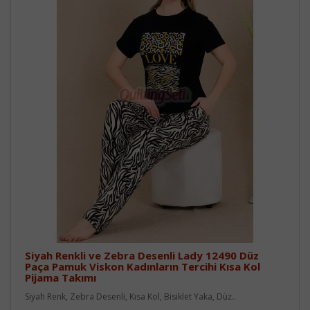
Siyah Renkli ve Zebra Desenli Lady 12490 Düz
Paça Pamuk Viskon Kadınların Tercihi Kısa Kol
Pijama Takımı
Siyah Renk, Zebra Desenli, Kısa Kol, Bisiklet Yaka, Düz..