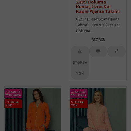
2489 Dokuma
Kumaş Uzun Kol
Kadın Pijama Takımı
UygunaGeliyo.com Pijama
Takımı 1. Sınıf %100 Kaliteli
Dokuma..
987,90₺
STOKTA
YOK
KARGO
KARGO
BEDAVA
BEDAVA
STOKTA
STOKTA
YOK
YOK