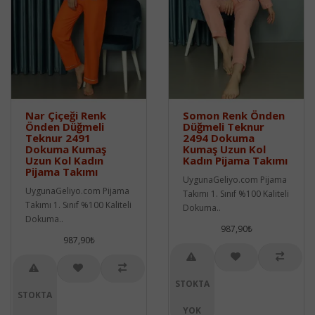
Nar Çiçeği Renk
Somon Renk Önden
Önden Düğmeli
Düğmeli Teknur
Teknur 2491
2494 Dokuma
Dokuma Kumaş
Kumaş Uzun Kol
Uzun Kol Kadın
Kadın Pijama Takımı
Pijama Takımı
UygunaGeliyo.com Pijama
UygunaGeliyo.com Pijama
Takımı 1. Sınıf %100 Kaliteli
Takımı 1. Sınıf %100 Kaliteli
Dokuma..
Dokuma..
987,90₺
987,90₺
STOKTA
STOKTA
YOK