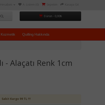
Hesabım
A. Listem (0)
Sepetim
Kasaya Git
0 ürün - 0,00₺
Kozmetik
Quilling Hakkında
dı - Alaçatı Renk 1cm
Sabit Kargo 99 TL !!!