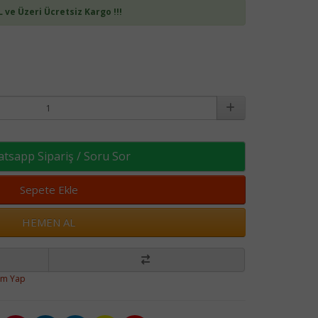
L ve Üzeri Ücretsiz Kargo !!!
sapp Sipariş / Soru Sor
Sepete Ekle
HEMEN AL
um Yap