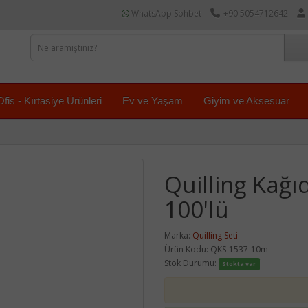
WhatsApp Sohbet
+90 5054712642
Ofis - Kırtasiye Ürünleri
Ev ve Yaşam
Giyim ve Aksesuar
Quilling Kağı
100'lü
Marka:
Quilling Seti
Ürün Kodu: QKS-1537-10m
Stok Durumu:
Stokta var