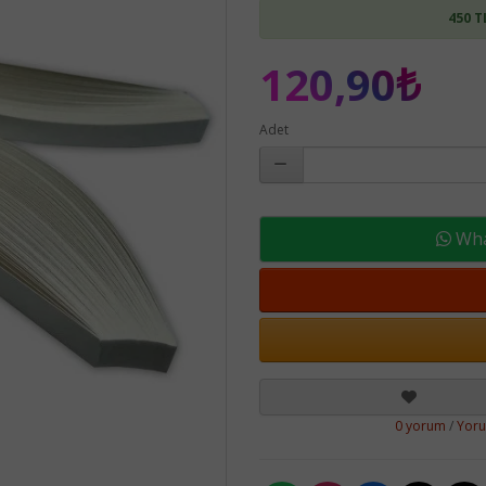
450 T
120,90₺
Adet
What
0 yorum
/
Yor