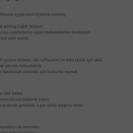
llanıma uygun ideal ölçülerde kesilmiş.
al quilling kağıdı bulunur.
vrupa standartlarına uygun malzemelerden üretilmiştir.
iteli yerli üretim.
if çerçeve süsleme, takı taAlaçatımı ve daha fazlası için ideal.
nde güvenle kullanılabilir.
e hazırlamak isteyenler için harika bir seçenek.
n özel üretim.
evreye duyarlı malzeme yapısı.
kısa sürede genellikle 1 gün içinde kargoya verilir.
 seçenekleri de mevcuttur.
yönlü ürün ve renkler.