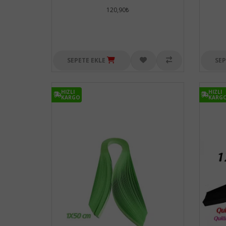
120,90₺
SEPETE EKLE
SEP
HIZLI
HIZLI
KARGO
KARG