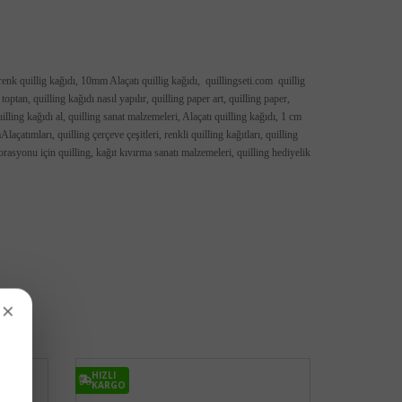
enk quillig kağıdı, 10mm Alaçatı quillig kağıdı, quillingseti.com quillig
 toptan, quilling kağıdı nasıl yapılır, quilling paper art, quilling paper,
uilling kağıdı al, quilling sanat malzemeleri, Alaçatı quilling kağıdı, 1 cm
laçatımları, quilling çerçeve çeşitleri, renkli quilling kağıtları, quilling
korasyonu için quilling, kağıt kıvırma sanatı malzemeleri, quilling hediyelik
×
HIZLI
KARGO