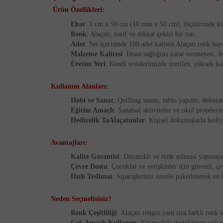
Ürün Özellikleri:
Ebat
: 1 cm x 50 cm (10 mm x 50 cm), ölçülerinde ku
Renk
: Alaçatı, zarif ve dikkat çekici bir ton.
Adet
: Set içerisinde 100 adet kaliteli Alaçatı renk hay
Malzeme Kalitesi
: İnsan sağlığına zarar vermeyen, A
Üretim Yeri
: Kendi tesislerimizde üretilen, yüksek kal
Kullanım Alanları:
Hobi ve Sanat
: Quilling sanatı, tablo yapımı, dekorat
Eğitim Amaçlı
: Sanatsal aktiviteler ve okul projeleri
Hediyelik TaAlaçatımlar
: Kişisel dokunuşlarla hediy
Avantajları:
Kalite Garantisi
: Dayanıklı ve renk solması yapmaya
Çevre Dostu
: Çocuklar ve yetişkinler için güvenli, ç
Hızlı Teslimat
: Siparişleriniz özenle paketlenerek en 
Neden Seçmelisiniz?
Renk Çeşitliliği
: Alaçatı rengin yanı sıra farklı renk
Çok Amaçlı Kullanım
: Yaratıcılığı destekleyen çok 