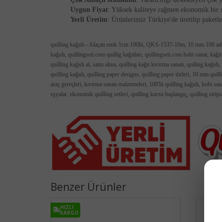
Uygun Fiyat
: Yüksek kaliteye rağmen ekonomik bir 
Yerli Üretim
: Ürünlerimiz Türkiye'de üretilip paketl
quilling kağıdı - Alaçatı renk 1cm 100lü, QKS-1537-10m, 10 mm 100 adetli 
kağıdı, quillingseti.com quillig kağıtları, quillingseti.com hobi sanat, kağıt 
quilling kağıdı al, satın alma, quilling kağıt kıvırma sanatı, quiling kağıdı,
quilling kağıdı, quilling paper designs, quilling paper türleri, 10 mm quillin
araç gereçleri, kıvırma sanatı malzemeleri, 100'lü quilling kağıdı, hobi san
eşyalar, ekonomik quilling setleri, quilling kursu başlangıç, quilling strips,
Benzer Ürünler
HIZLI
KARGO