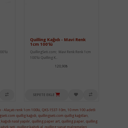
Quilling Kağıdı - Mavi Renk
1cm 100'lü
00'lü
QuillingSeti.com; Mavi Renk Renk 1cm
100'lü Quilling K..
120,90₺
SEPETE EKLE
dı - Alaçatı renk 1cm 100lü
,
QKS-1537-10m
,
10 mm 100 adetli
ngseti.com quillig kağıdı
,
quillingseti.com quillig kağıtları
,
 kağıdı nasıl yapılır
,
quilling paper art
,
quilling paper
,
quilling
kağıdı seti
,
quilling kağıdı al
,
quilling sanat malzemeleri
,