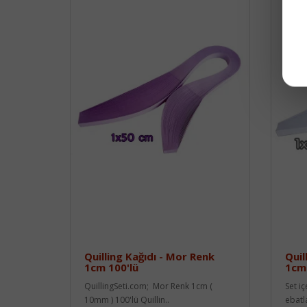
Quilling Kağıdı - Mor Renk
Quil
1cm 100'lü
1cm 
QuillingSeti.com; Mor Renk 1cm (
Set i
10mm ) 100'lü Quillin..
ebatl