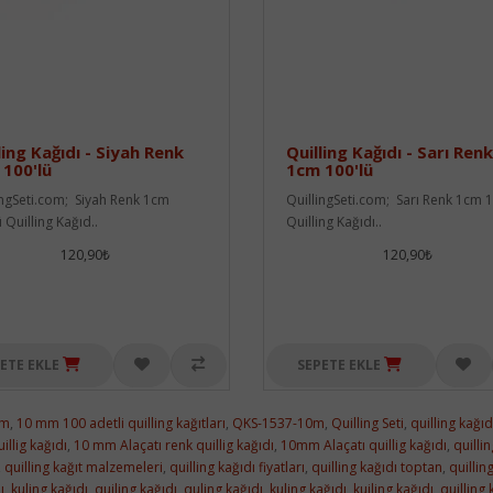
ling Kağıdı - Siyah Renk
Quilling Kağıdı - Sarı Renk
100'lü
1cm 100'lü
ingSeti.com; Siyah Renk 1cm
QuillingSeti.com; Sarı Renk 1cm 1
 Quilling Kağıd..
Quilling Kağıdı..
120,90₺
120,90₺
ETE EKLE
SEPETE EKLE
0m
,
10 mm 100 adetli quilling kağıtları
,
QKS-1537-10m
,
Quilling Seti
,
quilling kağı
illig kağıdı
,
10 mm Alaçatı renk quillig kağıdı
,
10mm Alaçatı quillig kağıdı
,
quilli
,
quilling kağıt malzemeleri
,
quilling kağıdı fiyatları
,
quilling kağıdı toptan
,
quilling
ı
,
kuling kağıdı
,
quiling kağıdı
,
quling kağıdı
,
kuling kağıdı
,
kuiling kağıdı
,
quilling 