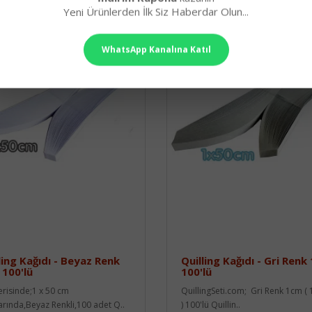
Yeni Ürünlerden İlk Siz Haberdar Olun...
WhatsApp Kanalına Katıl
ling Kağıdı - Beyaz Renk
Quilling Kağıdı - Gri Renk
100'lü
100'lü
çerisinde;1 x 50 cm
QuillingSeti.com; Gri Renk 1cm 
arında,Beyaz Renkli,100 adet Q..
) 100'lü Quillin..