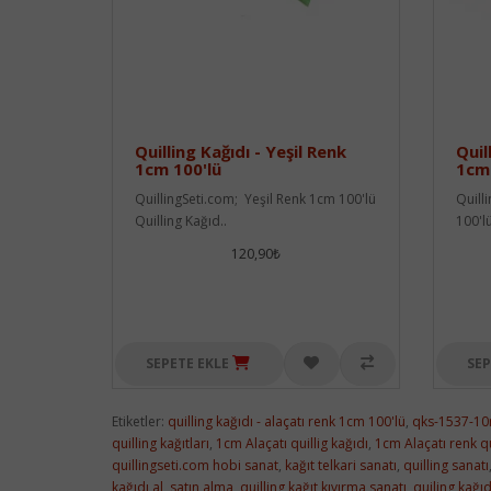
Quilling Kağıdı - Yeşil Renk
Quil
1cm 100'lü
1cm 
QuillingSeti.com; Yeşil Renk 1cm 100'lü
Quill
Quilling Kağıd..
100'lü
120,90₺
SEPETE EKLE
SEP
Etiketler:
quilling kağıdı - alaçatı renk 1cm 100'lü
,
qks-1537-1
quilling kağıtları
,
1cm Alaçatı quillig kağıdı
,
1cm Alaçatı renk qu
quillingseti.com hobi sanat
,
kağıt telkari sanatı
,
quilling sanatı
kağıdı al
,
satın alma
,
quilling kağıt kıvırma sanatı
,
quiling kağıd