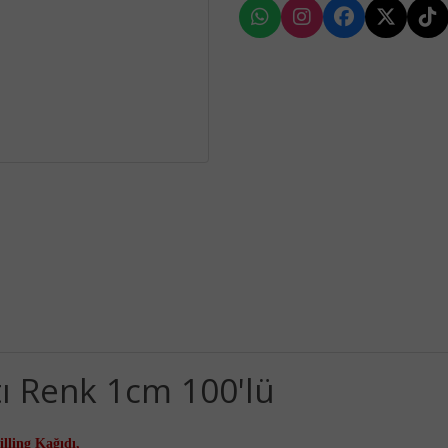
atı Renk 1cm 100'lü
lling Kağıdı,