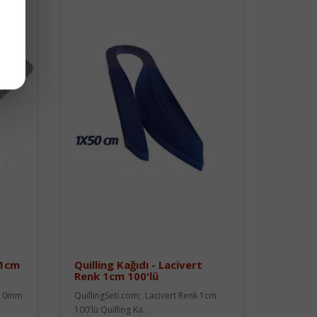
 1cm
Quilling Kağıdı - Lacivert
Renk 1cm 100'lü
( 10mm
QuillingSeti.com; Lacivert Renk 1cm
100'lü Quilling Ka..