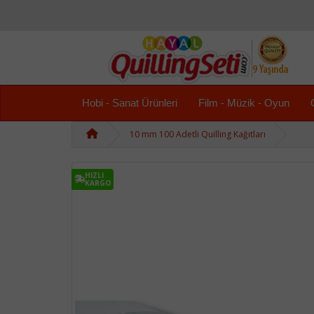
Hobi - Sanat Ürünleri
Film - Müzik - Oyun
10 mm 100 Adetli Quilling Kağıtları
HIZLI
KARGO