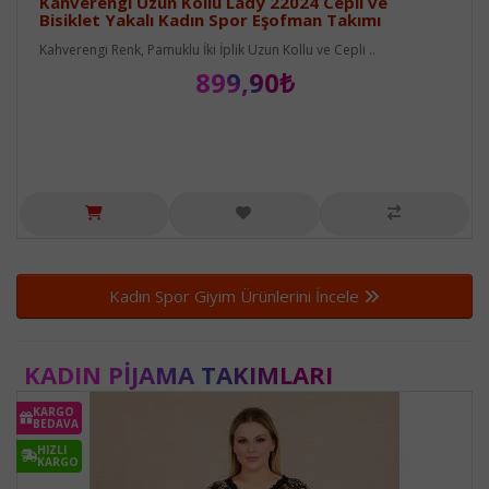
Kahverengi Uzun Kollu Lady 22024 Cepli ve
Bisiklet Yakalı Kadın Spor Eşofman Takımı
Kahverengi Renk, Pamuklu İki İplik Uzun Kollu ve Cepli ..
899,90₺
Kadın Spor Giyim Ürünlerini İncele
KADIN PIJAMA TAKIMLARI
KARGO
BEDAVA
HIZLI
KARGO