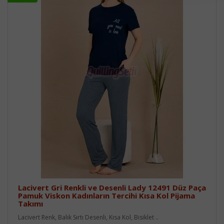
Lacivert Gri Renkli ve Desenli Lady 12491 Düz Paça
Pamuk Viskon Kadınların Tercihi Kısa Kol Pijama
Takımı
Lacivert Renk, Balık Sırtı Desenli, Kısa Kol, Bisiklet ..