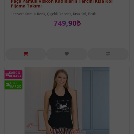
Paça Pamuk Viskon Kadınların Tercihi Kısa Kol
Pijama Takımı
Lacivert Kırmızı Renk, Çiçekli Desenli, Kısa Kol, Bisik..
749,90₺
KARGO
BEDAVA
HIZLI
KARGO