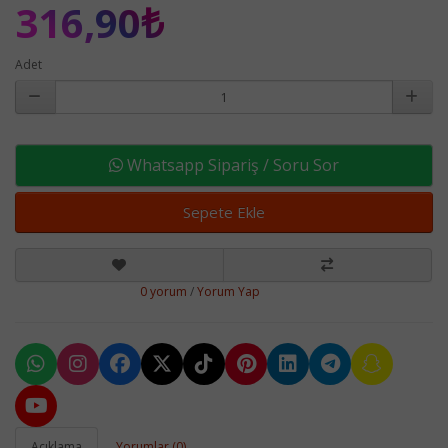
316,90₺
Adet
Whatsapp Sipariş / Soru Sor
Sepete Ekle
0 yorum
/
Yorum Yap
Açıklama
Yorumlar (0)