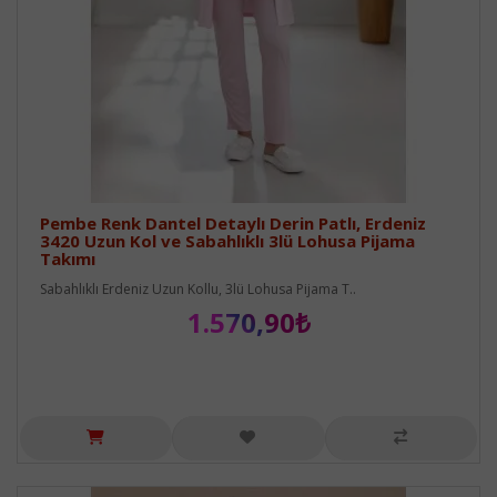
Pembe Renk Dantel Detaylı Derin Patlı, Erdeniz
3420 Uzun Kol ve Sabahlıklı 3lü Lohusa Pijama
Takımı
Sabahlıklı Erdeniz Uzun Kollu, 3lü Lohusa Pijama T..
1.570,90₺