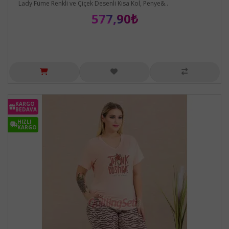
Lady Füme Renkli ve Çiçek Desenli Kısa Kol, Penye&..
577,90₺
KARGO
BEDAVA
HIZLI
KARGO