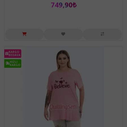
749,90₺
KARGO
BEDAVA
HIZLI
KARGO