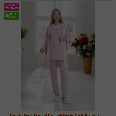
KARGO
BEDAVA
HIZLI
KARGO
Pembe Renk Dantel Detaylı Derin Patlı, Erdeniz