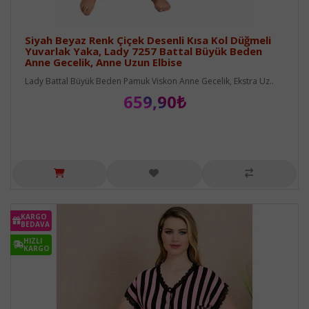
Siyah Beyaz Renk Çiçek Desenli Kısa Kol Düğmeli
Yuvarlak Yaka, Lady 7257 Battal Büyük Beden
Anne Gecelik, Anne Uzun Elbise
Lady Battal Büyük Beden Pamuk Viskon Anne Gecelik, Ekstra Uz..
659,90₺
KARGO
BEDAVA
HIZLI
KARGO