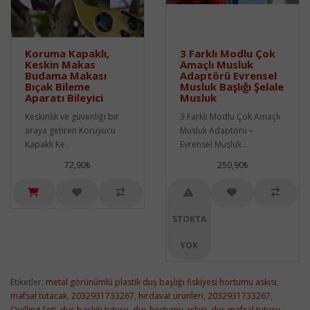
Koruma Kapaklı,
3 Farklı Modlu Çok
Keskin Makas
Amaçlı Musluk
Budama Makası
Adaptörü Evrensel
Bıçak Bileme
Musluk Başlığı Şelale
Aparatı Bileyici
Musluk
Keskinlik ve güvenliği bir
3 Farklı Modlu Çok Amaçlı
araya getiren Koruyucu
Musluk Adaptörü –
Kapaklı Ke..
Evrensel Musluk ..
72,90₺
250,90₺
STOKTA
YOK
Etiketler:
metal görünümlü plastik duş başlığı fiskiyesi hortumu askısı
,
mafsal tutacak
,
2032931733267
,
hırdavat ürünleri
,
2032931733267
,
Quilling Seti
,
duş başlığı tutucu
,
duş hortumu askısı
,
duş mafsal tutucu
,