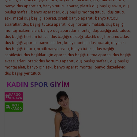
banyo duş aparatları
,
banyo tutucu aparat
,
plastik duş başlığı askısı
,
duş
başlığı mafsalı
,
banyo aparatları
,
duş başlığı montaj tutucu
,
duş tutucu
askı
,
metal duş başlığı aparatı
,
pratik banyo aparatı
,
banyo tutucu
aparatlar
,
duş başlığı tutucu aparatı
,
duş hortumu mafsalı
,
duş başlığı
montaj malzemeleri
,
banyo duş aparatları montaj
,
duş başlığı askı tutucu
,
duş başlığı hortum tutucu
,
duş başlığı desteği
,
plastik duş hortumu askısı
,
duş başlığı aparatı
,
banyo aletleri
,
kolay montajlı duş aparatı
,
dayanıklı
duş başlığı tutucu
,
pratik banyo askısı
,
banyo tutucu
,
duş başlığı
sabitleyici
,
duş başlıkları için aparat
,
duş başlığı tutma aparatı
,
duş başlığı
aksesuarları
,
pratik duş hortumu aparatı
,
duş başlığı mafsalı
,
duş başlığı
montaj aleti
,
banyo için askı
,
banyo aparatı montajı
,
banyo düzenleyici
,
duş başlığı yer tutucu
KADIN SPOR GIYIM
KARGO
BEDAVA
HIZLI
KARGO