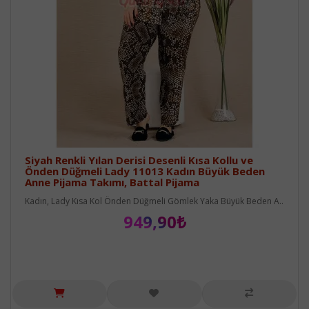
Siyah Renkli Yılan Derisi Desenli Kısa Kollu ve
Önden Düğmeli Lady 11013 Kadın Büyük Beden
Anne Pijama Takımı, Battal Pijama
Kadın, Lady Kısa Kol Önden Düğmeli Gömlek Yaka Büyük Beden A..
949,90₺