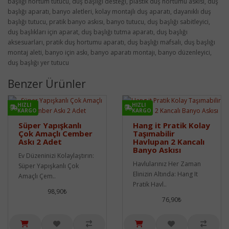
başlığı hortum tutucu, duş başlığı desteği, plastik duş hortumu askısı, duş
başlığı aparatı, banyo aletleri, kolay montajlı duş aparatı, dayanıklı duş
başlığı tutucu, pratik banyo askısı, banyo tutucu, duş başlığı sabitleyici,
duş başlıkları için aparat, duş başlığı tutma aparatı, duş başlığı
aksesuarları, pratik duş hortumu aparatı, duş başlığı mafsalı, duş başlığı
montaj aleti, banyo için askı, banyo aparatı montajı, banyo düzenleyici,
duş başlığı yer tutucu
Benzer Ürünler
HIZLI
HIZLI
KARGO
KARGO
Süper Yapışkanlı
Hang it Pratik Kolay
Çok Amaçlı Cember
Taşımabilir
Askı 2 Adet
Havlupan 2 Kancalı
Banyo Askısı
Ev Düzeninizi Kolaylaştırın:
Havlularınız Her Zaman
Süper Yapışkanlı Çok
Elinizin Altında: Hang It
Amaçlı Çem..
Pratik Havl..
98,90₺
76,90₺