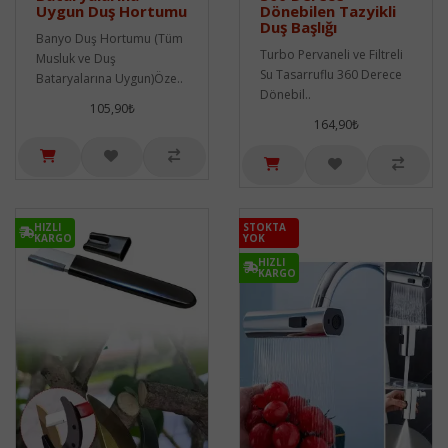
Uygun Duş Hortumu
Dönebilen Tazyikli
Duş Başlığı
Banyo Duş Hortumu (Tüm
Turbo Pervaneli ve Filtreli
Musluk ve Duş
Su Tasarruflu 360 Derece
Bataryalarına Uygun)Öze..
Dönebil..
105,90₺
164,90₺
HIZLI
STOKTA
KARGO
YOK
HIZLI
KARGO