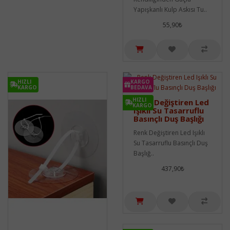
Yapışkanlı Kulp Askısı Tu..
55,90₺
HIZLI
KARGO
KARGO
BEDAVA
HIZLI
Renk Değiştiren Led
KARGO
Işıklı Su Tasarruflu
Basınçlı Duş Başlığı
Renk Değiştiren Led Işıklı
Su Tasarruflu Basınçlı Duş
Başlığ..
437,90₺