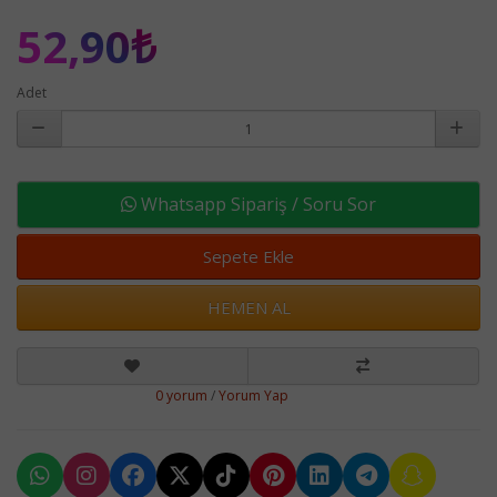
52,90₺
Adet
Whatsapp Sipariş / Soru Sor
Sepete Ekle
HEMEN AL
0 yorum
/
Yorum Yap