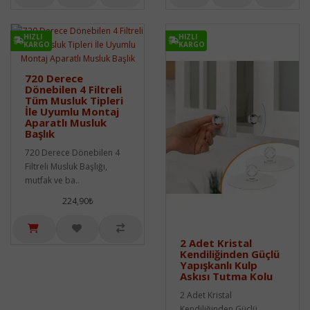
HIZLI
HIZLI
KARGO
KARGO
720 Derece
Dönebilen 4 Filtreli
Tüm Musluk Tipleri
İle Uyumlu Montaj
Aparatlı Musluk
Başlık
720 Derece Dönebilen 4
Filtreli Musluk Başlığı,
mutfak ve ba..
224,90₺
2 Adet Kristal
Kendiliğinden Güçlü
Yapışkanlı Kulp
Askısı Tutma Kolu
2 Adet Kristal
Kendiliğinden Güçlü