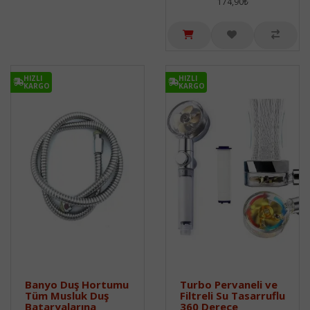
174,90₺
HIZLI
HIZLI
KARGO
KARGO
Banyo Duş Hortumu
Turbo Pervaneli ve
Tüm Musluk Duş
Filtreli Su Tasarruflu
Bataryalarına
360 Derece