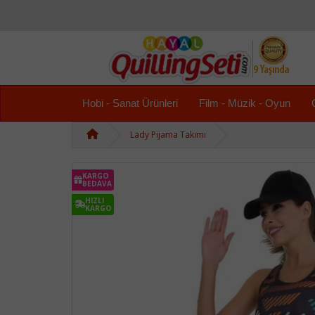
Hobi - Sanat Ürünleri
Film - Müzik - Oyun
Lady Pijama Takımı
KARGO
BEDAVA
HIZLI
KARGO