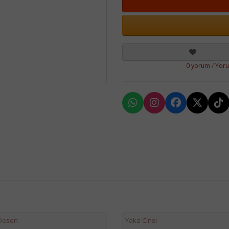
0 yorum
/
Yor
 Desen
Yaka Cinsi