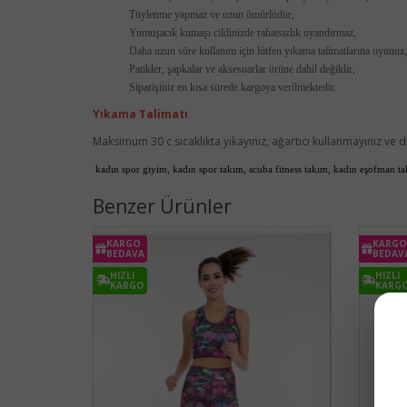
Tüylenme yapmaz ve uzun ömürlüdür,
Yumuşacık kumaşı cildinizde rahatsızlık uyandırmaz,
Daha uzun süre kullanım için lütfen yıkama talimatlarına uyunuz,
Patikler, şapkalar ve aksesuarlar ürüne dahil değildir,
Siparişiniz en kısa sürede kargoya verilmektedir.
Yıkama Talimatı
Maksimum 30 c sıcaklıkta yıkayınız, ağartıcı kullanmayınız ve dü
kadın spor giyim, kadın spor takım, scuba fitness takım, kadın eşofman ta
Benzer Ürünler
KARGO
KARGO
BEDAVA
BEDAV
HIZLI
HIZLI
KARGO
KARG