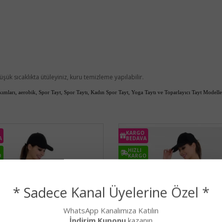
şük sıcaklıkta ütüleyiniz, kuru temizleme yapılabilir.
kımları, aerobik, Spor Tayt, Spor Taytı,
Kadın Spor Tayt, Yoga Taytı ve Toparlayıcı Tayt Modelle
KARGO
A
BEDAVA
HIZLI
O
KARGO
* Sadece Kanal Üyelerine Özel *
WhatsApp Kanalımıza Katılın
İndirim Kuponu
kazanın