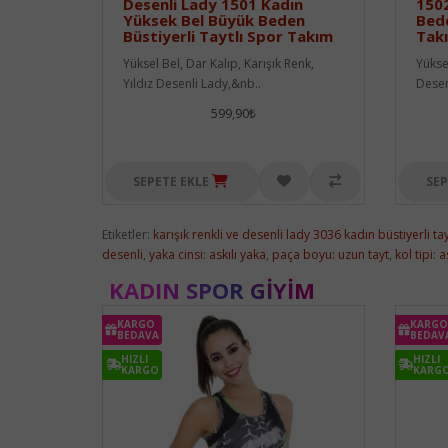
Desenli Lady 1501 Kadın
1502
Yüksek Bel Büyük Beden
Bede
Büstiyerli Taytlı Spor Takım
Tak
Yüksel Bel, Dar Kalıp, Karışık Renk,
Yüksel
Yıldız Desenli Lady,&nb..
Desen
599,90₺
SEPETE EKLE
SEP
Etiketler:
karışık renkli ve desenli lady 3036 kadın büstiyerli ta
desenli
,
yaka cinsi: askılı yaka
,
paça boyu: uzun tayt
,
kol tipi: a
KADIN SPOR GIYIM
KARGO
KARGO
BEDAVA
BEDAV
HIZLI
HIZLI
KARGO
KARG