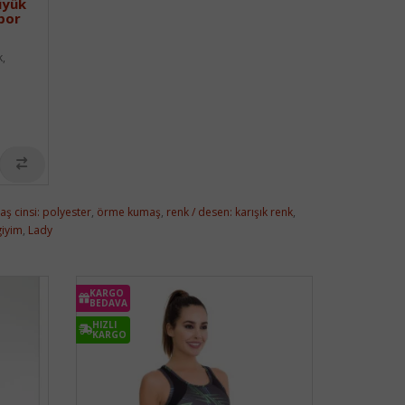
üyük
Spor
k,
ş cinsi: polyester
,
örme kumaş
,
renk / desen: karışık renk
,
giyim
,
Lady
KARGO
BEDAVA
HIZLI
KARGO