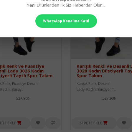
Yeni Ürünlerden İlk Siz Haberdar Olun...
WhatsApp Kanalına Katıl
şık Renk ve Puantiye
Karışık Renkli ve Desenli
nli Lady 3026 Kadın
3028 Kadın Büstiyerli Tay
iyerli Taytlı Spor Takım
Spor Takım
ık Renk, Puantiye Desenli
Karışık Renk, Desenli
Kadın, Büstiy..
Lady, Kadın, Büstiyer T..
527,90₺
527,90₺
ETE EKLE
SEPETE EKLE