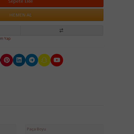
Sepete Ekle
HEMEN AL
um Yap
Paça Boyu