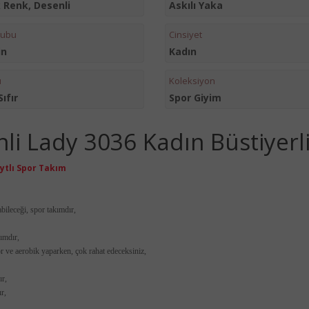
k Renk, Desenli
Askılı Yaka
rubu
Cinsiyet
in
Kadın
u
Koleksiyon
Sıfır
Spor Giyim
nli Lady 3036 Kadın Büstiyerl
ytlı Spor Takım
bileceği, spor takımdır,
kımdır,
r ve aerobik yaparken, çok rahat edeceksiniz,
ır,
r,