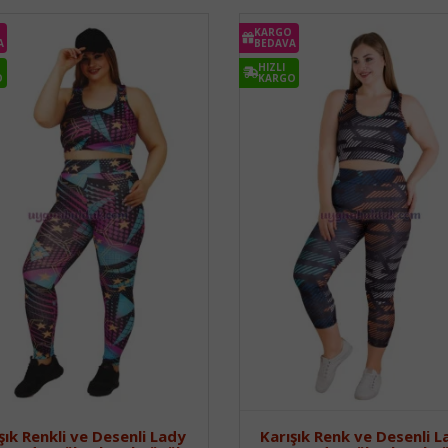
KARGO
A
BEDAVA
HIZLI
O
KARGO
şık Renkli ve Desenli Lady
Karışık Renk ve Desenli L