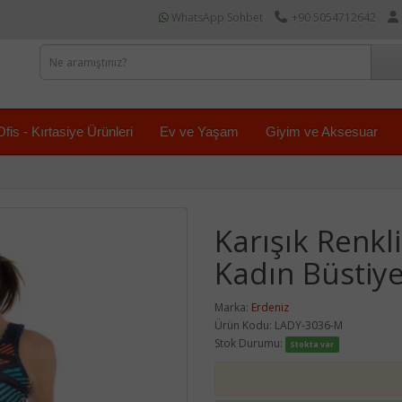
WhatsApp Sohbet
+90 5054712642
Ofis - Kırtasiye Ürünleri
Ev ve Yaşam
Giyim ve Aksesuar
Karışık Renkl
Kadın Büstiye
Marka:
Erdeniz
Ürün Kodu: LADY-3036-M
Stok Durumu:
Stokta var