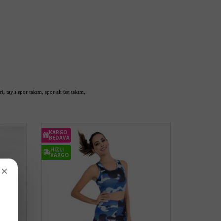
ri,
taylı spor takım, spor alt üst takım,
KARGO
BEDAVA
HIZLI
KARGO
×