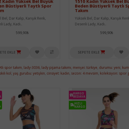
 Kadın Yüksek Bel Büyük
1510 Kadın Yüksek Bel B
n Büstiyerli Taytlı Spor
Beden Büstiyerli Taytlı 
ım
Takım
 Bel, Dar Kalıp, Karışık Renk,
Yüksek Bel, Dar Kalıp, Karışık Ren
li Lady, Kadı..
Desenli Lady, Kadı..
599,90₺
599,90₺
ETE EKLE
SEPETE EKLE
ytlı spor takım
,
lady-3036
,
lady pijama takımı
,
menşei: türkiye
,
durumu: yeni
,
kuma
skılı kol
,
yaş gurubu: yetişkin
,
cinsiyet: kadın
,
sezon: 4 mevsim
,
koleksiyon: spor 
KARGO
A
BEDAVA
HIZLI
O
KARGO