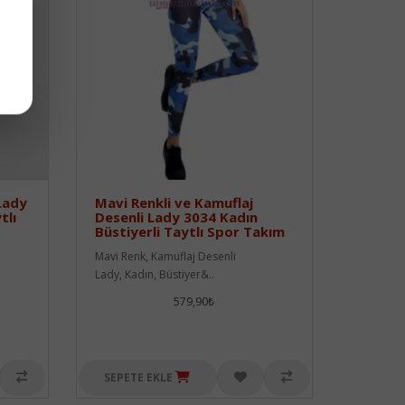
 Lady
Mavi Renkli ve Kamuflaj
tlı
Desenli Lady 3034 Kadın
Büstiyerli Taytlı Spor Takım
Mavi Renk, Kamuflaj Desenli
Lady, Kadın, Büstiyer&..
579,90₺
SEPETE EKLE