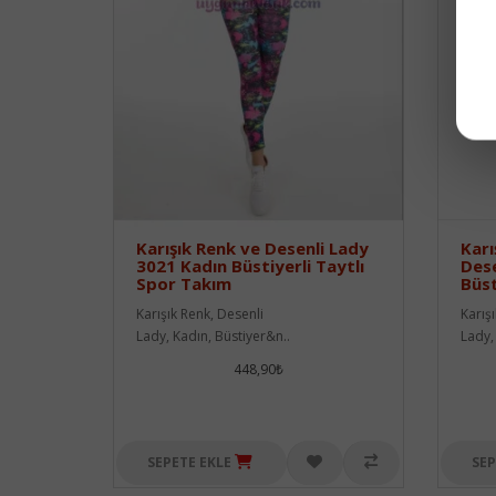
Karışık Renk ve Desenli Lady
Karı
3021 Kadın Büstiyerli Taytlı
Dese
Spor Takım
Büst
Karışık Renk, Desenli
Karış
Lady, Kadın, Büstiyer&n..
Lady, 
448,90₺
SEPETE EKLE
SEP