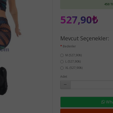
450 T
527,90₺
Mevcut Seçenekler:
Bedenler
M (527,90₺)
L (527,90₺)
XL (527,90₺)
Adet
What