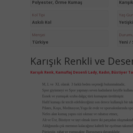
Polyester, Örme Kumaş
Karışı
Kol Tipi
Yaş Gu
Askılı Kol
Yetişk
Menşei
Durum
Türkiye
Yeni / 
Karışık Renkli ve Dese
Karışık Renk, Kamuflaj Desenli Lady, Kadın,
Büstiyer
Ta
M, L ve XL olarak 3 farklı beden seçeneği bulunmaktadır,
Spor giyinmeyi ve Spor yapmayı seven kadınların keyifle kullana
Esnek ve yumuşak scuba dalgıç türü kumaştan üretilmiştir.
Hafif kumaşı ile tercih edebileceğiniz son derece kullanışlı bir ta
Pilates, Koşu, Meditasyon,Yoga ile evde ve sporsalonlarında spo
Nefes alan kumaş yapısı sizi sıkmaz ve rahatsız etmez,
Alt ve Üst, Büstiyer ve tayt olmak üzere iki parçadan oluşmaktad
Aldığınızda çok memnun kalacağınız kaliteli bir eşofman takımıdı
Pürüzsüz, rahat ve yumuşaktır. Buruşmaya dayanıklıdır,