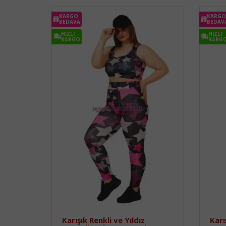
KARGO
KARGO
BEDAVA
BEDAV
HIZLI
HIZLI
KARGO
KARG
Karışık Renkli ve Yıldız
Karı