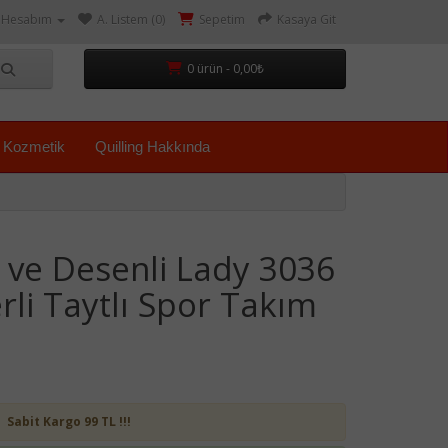
Hesabım
A. Listem (0)
Sepetim
Kasaya Git
0 ürün - 0,00₺
Kozmetik
Quilling Hakkında
i ve Desenli Lady 3036
rli Taytlı Spor Takım
Sabit Kargo 99 TL !!!