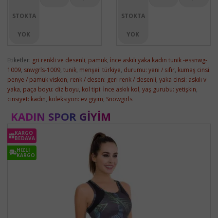
STOKTA
STOKTA
YOK
YOK
Etiketler:
gri renkli ve desenli
,
pamuk
,
i̇nce askılı yaka kadın tunik -essnwg-
1009
,
snwgrls-1009
,
tunik
,
menşei: türkiye
,
durumu: yeni / sıfır
,
kumaş cinsi:
penye / pamuk viskon
,
renk / desen: geri renk / desenli
,
yaka cinsi: askılı v
yaka
,
paça boyu: diz boyu
,
kol tipi: i̇nce askılı kol
,
yaş gurubu: yetişkin
,
cinsiyet: kadın
,
koleksiyon: ev giyim
,
Snowgirls
KADIN SPOR GIYIM
KARGO
BEDAVA
HIZLI
KARGO