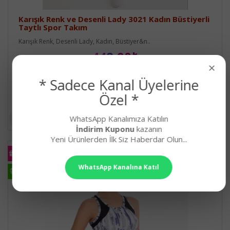
Karışık Renk ve Desenli Lady 3021 Kadın Büstiyerli
Taytlı Spor Takım
Karışık Renk, Desenli Lady, Kadın, Büstiyer&n..
448,90₺
×
* Sadece Kanal Üyelerine
Özel *
WhatsApp Kanalımıza Katılın
İndirim Kuponu
kazanın
Yeni Ürünlerden İlk Siz Haberdar Olun...
KARGO
BEDAVA
WhatsApp Kanalına Katıl
HIZLI
KARGO