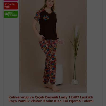
STOKTA
YOK
HIZLI
KARGO
Kahverengi ve Çiçek Desenli Lady 12487 Lastikli
Paça Pamuk Viskon Kadın Kısa Kol Pijama Takımı