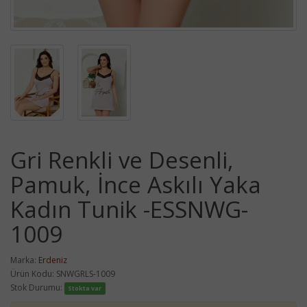
Gri Renkli ve Desenli,
Pamuk, İnce Askılı Yaka
Kadın Tunik -ESSNWG-
1009
Marka:
Erdeniz
Ürün Kodu: SNWGRLS-1009
Stok Durumu:
Stokta var