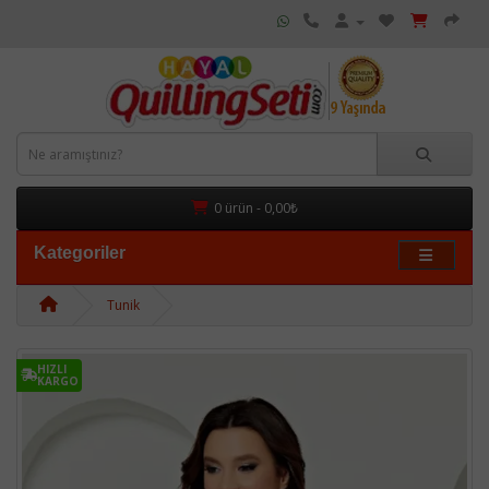
0 ürün - 0,00₺
Kategoriler
Tunik
HIZLI
KARGO