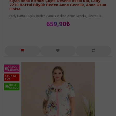
Siyah Renk Kırmızı Çiçek Desenli Askılı Kol, Lady
7270 Battal Büyük Beden Anne Gecelik, Anne Uzun
Elbise
Lady Battal Büyük Beden Pamuk Viskon Anne Gecelik, Ekstra Uz..
659,90₺
KARGO
BEDAVA
STOKTA
YOK
HIZLI
KARGO