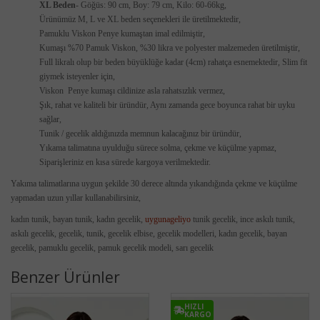
XL Beden
- Göğüs: 90 cm, Boy: 79 cm, Kilo: 60-66kg,
Ürünümüz M, L ve XL beden seçenekleri ile üretilmektedir,
Pamuklu Viskon Penye kumaştan imal edilmiştir,
Kumaşı %70 Pamuk Viskon, %30 likra ve polyester malzemeden üretilmiştir,
Full likralı olup bir beden büyüklüğe kadar (4cm) rahatça esnemektedir, Slim fit
giymek isteyenler için,
Viskon Penye kumaşı cildinize asla rahatsızlık vermez,
Şık, rahat ve kaliteli bir üründür, Aynı zamanda
gece boyunca rahat bir uyku
sağlar,
Tunik / gecelik aldığınızda memnun kalacağınız bir üründür,
Yıkama talimatına uyulduğu sürece solma, çekme ve küçülme yapmaz,
Siparişleriniz en kısa sürede kargoya verilmektedir.
Yakıma talimatlarına uygun şekilde 30 derece altında yıkandığında çekme ve küçülme
yapmadan uzun yıllar kullanabilirsiniz,
kadın tunik, bayan tunik, kadın gecelik,
uygunageliyo
tunik gecelik, ince askılı tunik,
askılı gecelik, gecelik, tunik, gecelik elbise, gecelik modelleri, kadın gecelik, bayan
gecelik, pamuklu gecelik, pamuk gecelik modeli, sarı gecelik
Benzer Ürünler
HIZLI
KARGO