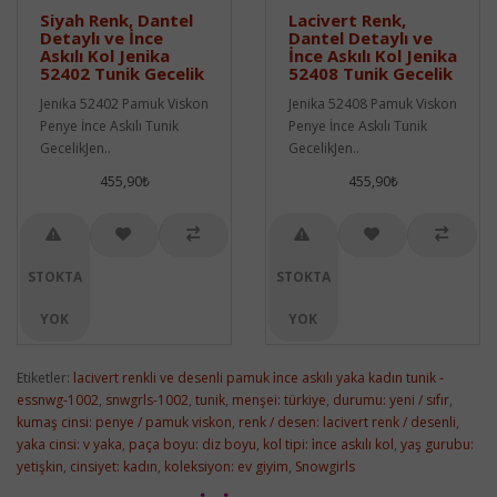
Siyah Renk, Dantel
Lacivert Renk,
Detaylı ve İnce
Dantel Detaylı ve
Askılı Kol Jenika
İnce Askılı Kol Jenika
52402 Tunik Gecelik
52408 Tunik Gecelik
Jenika 52402 Pamuk Viskon
Jenika 52408 Pamuk Viskon
Penye İnce Askılı Tunik
Penye İnce Askılı Tunik
GecelikJen..
GecelikJen..
455,90₺
455,90₺
STOKTA
STOKTA
YOK
YOK
Etiketler:
lacivert renkli ve desenli pamuk i̇nce askılı yaka kadın tunik -
essnwg-1002
,
snwgrls-1002
,
tunik
,
menşei: türkiye
,
durumu: yeni / sıfır
,
kumaş cinsi: penye / pamuk viskon
,
renk / desen: lacivert renk / desenli
,
yaka cinsi: v yaka
,
paça boyu: diz boyu
,
kol tipi: i̇nce askılı kol
,
yaş gurubu:
yetişkin
,
cinsiyet: kadın
,
koleksiyon: ev giyim
,
Snowgirls