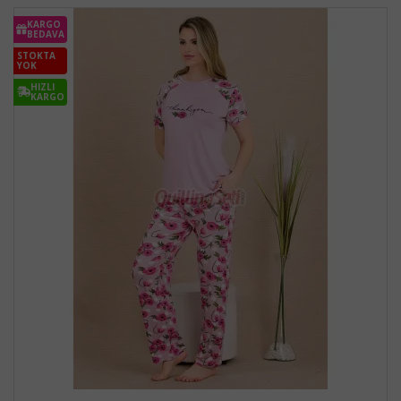
KARGO
BEDAVA
STOKTA
YOK
HIZLI
KARGO