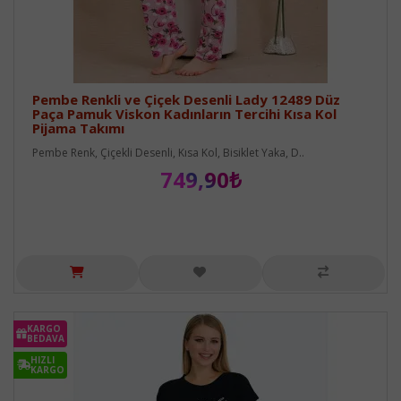
Pembe Renkli ve Çiçek Desenli Lady 12489 Düz
Paça Pamuk Viskon Kadınların Tercihi Kısa Kol
Pijama Takımı
Pembe Renk, Çiçekli Desenli, Kısa Kol, Bisiklet Yaka, D..
749,90₺
KARGO
BEDAVA
HIZLI
KARGO