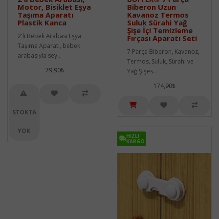
Motor, Bisiklet Eşya
Biberon Uzun
Taşıma Aparatı
Kavanoz Termos
Plastik Kanca
Suluk Sürahi Yağ
Şişe İçi Temizleme
2'li Bebek Arabası Eşya
Fırçası Aparatı Seti
Taşıma Aparatı, bebek
7 Parça Biberon, Kavanoz,
arabasıyla sey..
Termos, Suluk, Sürahi ve
79,90₺
Yağ Şişes..
174,90₺
STOKTA
YOK
HIZLI
KARGO