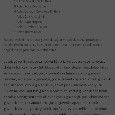
12 Adet Soket Priz Kilitleri
8 Adet Köşe Koruyucu
6 Adet Dolap - Çekmece Kilitleri
1 Adet Çok Amaçlı Kilit
1 Adet Kapı Stoperi
1 Adet Buzdolabı Kilidi
1 Adet Klozet Kilidi
Bu set, evdeki her odada güvenlik sağlar ve çocuklarınızı potansiyel
tehlikelerden korur. Ev kazalarını minimuma indirirken, çocuklarınıza
sağlıklı bir yaşam alanı sunabilirsiniz.
çocuk güvenlik seti, çocuk güvenliği, priz koruyucu, köşe koruyucu,
dolap kilidi, çekmece kilidi, klozet kilidi, kapı stoperi, buzdolabı kilidi,
ev kazası önleyici set, çocuk güvenlik önlemleri, çocuk güvenlik
ürünleri, evde çocuk güvenliği, çocuk güvenlik aparatı, çocuk güvenlik
seti 30 parça, çocuk güvenlik kiti, soket priz kilidi, köşe koruyucu
kullanımı, çocuklar için güvenlik önlemleri, çocuk güvenlik seti fiyatı,
çocuk güvenliği seti satın al, evde çocuk güvenliği, çocuk koruma seti,
güvenlik seti, çok amaçlı kilit, çocuk güvenlik aparatları, çocuk
güvenlik önlemi, çocuk güvenlik kiti fiyatı, evdeki tehlikeleri önleme,
çocuk güvenlik ürünleri seti, evdeki tehlikeleri ortadan kaldırma,