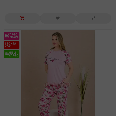
KARGO
BEDAVA
STOKTA
YOK
HIZLI
KARGO