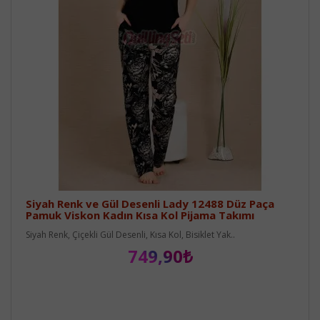
Siyah Renk ve Gül Desenli Lady 12488 Düz Paça
Pamuk Viskon Kadın Kısa Kol Pijama Takımı
Siyah Renk, Çiçekli Gül Desenli, Kısa Kol, Bisiklet Yak..
749,90₺