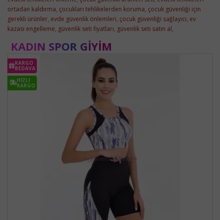
ortadan kaldırma
,
çocukları tehlikelerden koruma
,
çocuk güvenliği için
gerekli ürünler
,
evde güvenlik önlemleri
,
çocuk güvenliği sağlayıcı
,
ev
kazası engelleme
,
güvenlik seti fiyatları
,
güvenlik seti satın al
,
KADIN SPOR GIYIM
KARGO
BEDAVA
HIZLI
KARGO