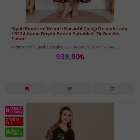
Siyah Renkli ve Kırmızı Karanfil Çiçeği Desenli Lady
19224 Kadın Büyük Beden Sabahlıklı 2li Gecelik
Takım
Kadın Karanfil Çiçek Desenli Büyük Beden 2’li Sabahlıklı Gec..
939,90₺
KARGO
BEDAVA
STOKTA
YOK
HIZLI
KARGO