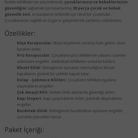
Evdeki tehlikeleri en aza indirerek,
çocuklarınızın ve bebeklerinizin
güvenliğini
sağlamak için tasarlanmış
30 parça çocuk ve bebek
güvenlik seti
, ev kazalarını önlemek için ideal bir çözümdür.
Çocuklarınızın sağlıklı ve özgürce gelişimlerine yardımcı olabilirsiniz.
Özellikler:
Köşe Koruyucular:
Masa köşelerini zararsız hale getirir, olası
kazaları önler.
Priz Koruyucular:
Çocukların priz deliklerine yabancı cisimler
sokmasını engeller, elektriksel tehlikeleri ortadan kaldırır.
Klozet Kilidi:
Bebeğinizin açmasını istemediğiniz klozet
kapaklarını güvenli bir şekilde kapalı tutar.
Dolap - Çekmece Kilitleri:
Çocukların tehlikeli eşyalara
ulaşmalarını engeller.
Çok Amaçlı Kilit:
Evdeki farklı alanlarda güvenliği artırır.
Kapı Stoperi:
Kapı çarpmalarını önler, parmak sıkışmalarını
engeller.
Buzdolabı Kilidi:
Bebeğinizin buzdolabını açmasını engeller,
içerideki yiyecekleri korur.
Paket İçeriği: