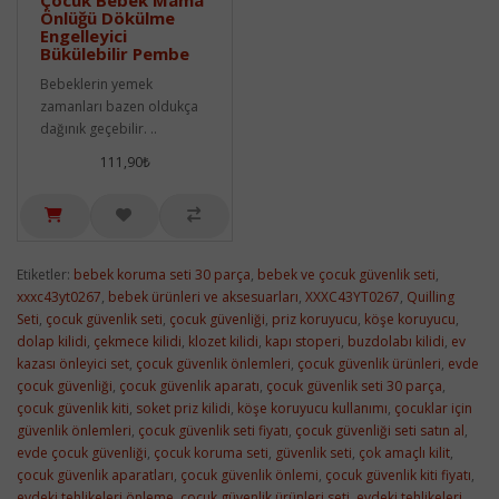
Önlüğü Dökülme
Engelleyici
Bükülebilir Pembe
Bebeklerin yemek
zamanları bazen oldukça
dağınık geçebilir. ..
111,90₺
Etiketler:
bebek koruma seti 30 parça
,
bebek ve çocuk güvenlik seti
,
xxxc43yt0267
,
bebek ürünleri ve aksesuarları
,
XXXC43YT0267
,
Quilling
Seti
,
çocuk güvenlik seti
,
çocuk güvenliği
,
priz koruyucu
,
köşe koruyucu
,
dolap kilidi
,
çekmece kilidi
,
klozet kilidi
,
kapı stoperi
,
buzdolabı kilidi
,
ev
kazası önleyici set
,
çocuk güvenlik önlemleri
,
çocuk güvenlik ürünleri
,
evde
çocuk güvenliği
,
çocuk güvenlik aparatı
,
çocuk güvenlik seti 30 parça
,
çocuk güvenlik kiti
,
soket priz kilidi
,
köşe koruyucu kullanımı
,
çocuklar için
güvenlik önlemleri
,
çocuk güvenlik seti fiyatı
,
çocuk güvenliği seti satın al
,
evde çocuk güvenliği
,
çocuk koruma seti
,
güvenlik seti
,
çok amaçlı kilit
,
çocuk güvenlik aparatları
,
çocuk güvenlik önlemi
,
çocuk güvenlik kiti fiyatı
,
evdeki tehlikeleri önleme
,
çocuk güvenlik ürünleri seti
,
evdeki tehlikeleri