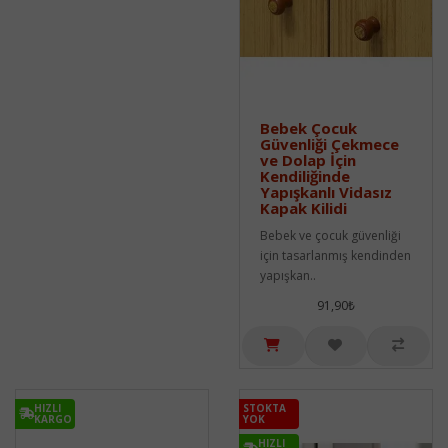
Bebek Çocuk
Güvenliği Çekmece
ve Dolap İçin
Kendiliğinde
Yapışkanlı Vidasız
Kapak Kilidi
Bebek ve çocuk güvenliği
için tasarlanmış kendinden
yapışkan..
91,90₺
HIZLI
STOKTA
KARGO
YOK
HIZLI