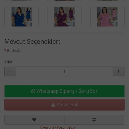
Mevcut Seçenekler:
Bedenler
Adet
Whatsapp Sipariş / Soru Sor
Stokta Yok
0 yorum
/
Yorum Yap