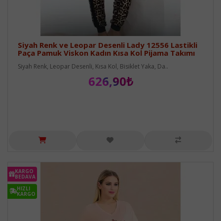
Siyah Renk ve Leopar Desenli Lady 12556 Lastikli
Paça Pamuk Viskon Kadın Kısa Kol Pijama Takımı
Siyah Renk, Leopar Desenli, Kısa Kol, Bisiklet Yaka, Da..
626,90₺
KARGO
BEDAVA
HIZLI
KARGO