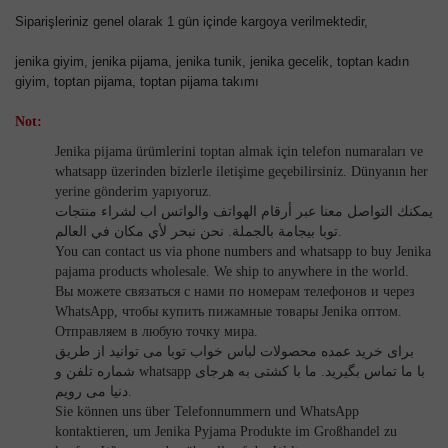
Siparişleriniz genel olarak 1 gün içinde kargoya verilmektedir,
jenika giyim, jenika pijama, jenika tunik, jenika gecelik, toptan kadın 
giyim, toptan pijama, toptan pijama takımı
Not:
Jenika pijama ürümlerini toptan almak için telefon numaraları ve
whatsapp üzerinden bizlerle iletişime geçebilirsiniz. Dünyanın her
yerine gönderim yapıyoruz.
يمكنك التواصل معنا عبر أرقام الهواتف والواتس اب لشراء منتجات
توبا بيجامة بالجملة. نحن نبحر لأي مكان في العالم.
You can contact us via phone numbers and whatsapp to buy Jenika
pajama products wholesale. We ship to anywhere in the world.
Вы можете связаться с нами по номерам телефонов и через
WhatsApp, чтобы купить пижамные товары Jenika оптом.
Отправляем в любую точку мира.
برای خرید عمده محصولات لباس خواب توبا می توانید از طریق
شماره تلفن و whatsapp با ما تماس بگیرید. ما با کشتی به هرجای
دنیا می رویم.
Sie können uns über Telefonnummern und WhatsApp
kontaktieren, um Jenika Pyjama Produkte im Großhandel zu