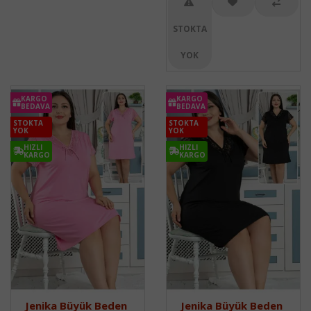
STOKTA
YOK
KARGO
KARGO
BEDAVA
BEDAVA
STOKTA
STOKTA
YOK
YOK
HIZLI
HIZLI
KARGO
KARGO
Jenika Büyük Beden
Jenika Büyük Beden