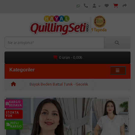
0 ürün - 0,00₺
Kategoriler
Büyük Beden Battal Tunik - Gecelik
KARGO
BEDAVA
STOKTA
YOK
HIZLI
KARGO