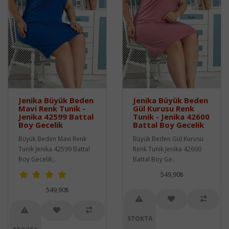
Jenika Büyük Beden
Jenika Büyük Beden
Mavi Renk Tunik -
Gül Kurusu Renk
Jenika 42599 Battal
Tunik - Jenika 42600
Boy Gecelik
Battal Boy Gecelik
Büyük Beden Mavi Renk
Büyük Beden Gül Kurusu
Tunik Jenika 42599 Battal
Renk Tunik Jenika 42600
Boy Gecelik;..
Battal Boy Ge..
549,90₺
549,90₺
STOKTA