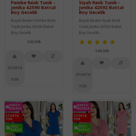
Pembe Renk Tunik -
Siyah Renk Tunik -
Jenika 42590 Battal
Jenika 42592 Battal
Boy Gecelik
Boy Gecelik
Büyük Beden Pembe Renk
Büyük Beden Siyah Renk
Tunik Jenika 42590 Battal
Tunik Jenika 42592 Battal
Boy Gecelik..
Boy Gecelik..
549,90₺
549,90₺
STOKTA
STOKTA
YOK
YOK
KARGO
KARGO
BEDAVA
BEDAVA
STOKTA
STOKTA
YOK
YOK
HIZLI
HIZLI
KARGO
KARGO