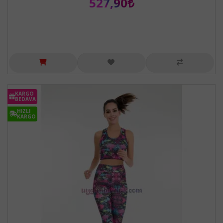
527,90₺
KARGO
BEDAVA
HIZLI
KARGO