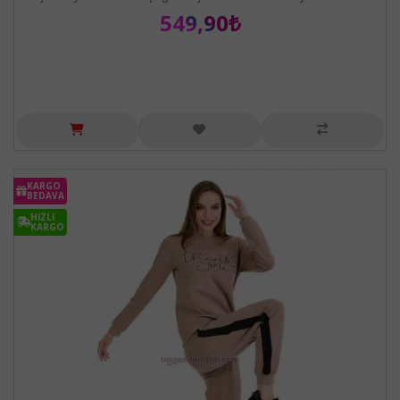
549,90₺
KARGO
BEDAVA
HIZLI
KARGO