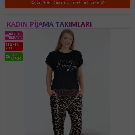
Kadın Spor Giyim Ürünlerini İncele
KADIN PIJAMA TAKIMLARI
KARGO
BEDAVA
STOKTA
YOK
HIZLI
KARGO