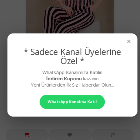
×
* Sadece Kanal Üyelerine
Özel *
WhatsApp Kanalımıza Katılın
Pembe - Siyah Renk ve Çizgi Desenli Lady 12496
İndirim Kuponu
kazanın
Pamuk Viskon Kadın Kısa Kol Pijama Takımı
Yeni Ürünlerden İlk Siz Haberdar Olun...
Pembe Renk, Çizgi Desenli, Kısa Kol, Gömlek Yaka, ..
626,90₺
WhatsApp Kanalına Katıl