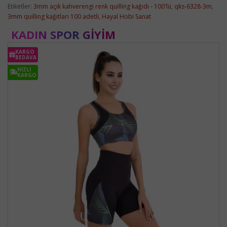
Etiketler:
3mm açık kahverengi renk quilling kağıdı - 100'lü
,
qks-6328-3m
,
3mm quilling kağıtları 100 adetli
,
Hayal Hobi Sanat
KADIN SPOR GIYIM
KARGO
BEDAVA
HIZLI
KARGO