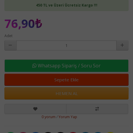
450 TL ve Üzeri Ücretsiz Kargo !!!
76,90₺
Adet
Whatsapp Sipariş / Soru Sor
Sepete Ekle
HEMEN AL
0 yorum
/
Yorum Yap