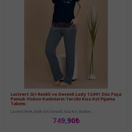
Lacivert Gri Renkli ve Desenli Lady 12491 Düz Paça
Pamuk Viskon Kadınların Tercihi Kısa Kol Pijama
Takımı
Lacivert Renk, Balık Sırtı Desenli, Kısa Kol, Bisiklet ..
749,90₺