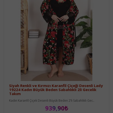
Siyah Renkli ve Kırmızı Karanfil Çiçeği Desenli Lady
19224 Kadın Büyük Beden Sabahlıklı 2li Gecelik
Takım
Kadın Karanfil Çiçek Desenli Büyük Beden 2’li Sabahlıklı Gec..
939,90₺