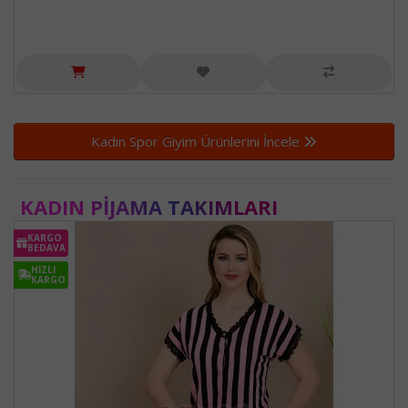
Kadın Spor Giyim Ürünlerini İncele
KADIN PIJAMA TAKIMLARI
KARGO
BEDAVA
HIZLI
KARGO