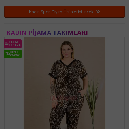
Kadın Spor Giyim Ürünlerini İncele
KADIN PIJAMA TAKIMLARI
KARGO
BEDAVA
HIZLI
KARGO