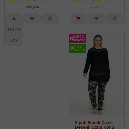
989,90₺
989,90₺
STOKTA
KARGO
BEDAVA
YOK
HIZLI
KARGO
Siyah Renkli Çiçek
Desenli Uzun Kollu