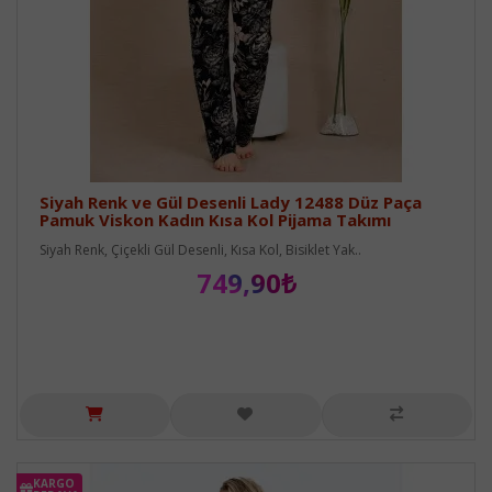
Siyah Renk ve Gül Desenli Lady 12488 Düz Paça
Pamuk Viskon Kadın Kısa Kol Pijama Takımı
Siyah Renk, Çiçekli Gül Desenli, Kısa Kol, Bisiklet Yak..
749,90₺
KARGO