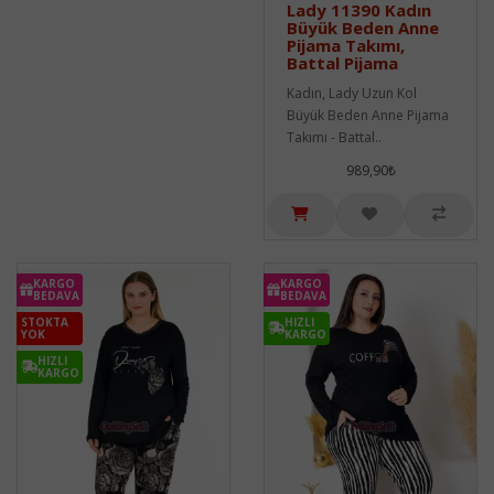
Lady 11390 Kadın
Büyük Beden Anne
Pijama Takımı,
Battal Pijama
Kadın, Lady Uzun Kol
Büyük Beden Anne Pijama
Takımı - Battal..
989,90₺
KARGO
KARGO
BEDAVA
BEDAVA
STOKTA
HIZLI
YOK
KARGO
HIZLI
KARGO