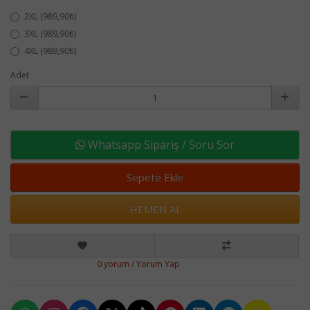
2XL (989,90₺)
3XL (989,90₺)
4XL (989,90₺)
Adet
Whatsapp Sipariş / Soru Sor
Sepete Ekle
HEMEN AL
0 yorum
/
Yorum Yap