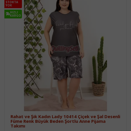
STOKTA
YOK
HIZLI
KARGO
Rahat ve Şık Kadın Lady 10414 Çiçek ve Şal Desenli
Füme Renk Büyük Beden Şortlu Anne Pijama
Takımı