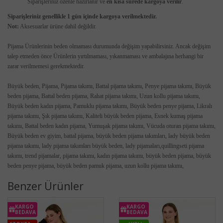
Siparişleriniz özenle hazırlanır ve
en kısa sürede kargoya verilir
.
Siparişleriniz genellikle 1 gün içinde kargoya verilmektedir.
Not:
Aksesuarlar ürüne dahil değildir.
Pijama Ürünlerinin beden olmaması durumunda değişim yapabilirsiniz. Ancak değişim
talep etmeden önce Ürünlerin yırtılmaması, yıkanmaması ve ambalajına herhangi bir
zarar verilmemesi gerekmektedir.
Büyük beden, Pijama, Pijama takımı, Battal pijama takımı, Penye pijama takımı, Büyük
beden pijama, Battal beden pijama, Rahat pijama takımı, Uzun kollu pijama takımı,
Büyük beden kadın pijama, Pamuklu pijama takımı, Büyük beden penye pijama, Likralı
pijama takımı, Şık pijama takımı, Kaliteli büyük beden pijama, Esnek kumaş pijama
takımı, Battal beden kadın pijama, Yumuşak pijama takımı, Vücuda oturan pijama takımı,
Büyük beden ev giyim,
battal pijama, büyük beden pijama takımları, lady büyük beden
pijama takımı, lady pijama takımları büyük beden, lady pijamaları,quillingseti pijama
takımı, trend pijamalar, pijama takımı, kadın pijama takımı, büyük beden pijama, büyük
beden penye pijama, büyük beden pamuk pijama, uzun kollu pijama takımı,
Benzer Ürünler
KARGO
KARGO
BEDAVA
BEDAVA