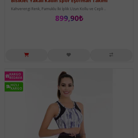
Bisiklet Yakalı Kadın Spor Eşofman Takımı
Kahverengi Renk, Pamuklu İki İplik Uzun Kollu ve Cepli ..
899,90₺
KARGO
BEDAVA
HIZLI
KARGO