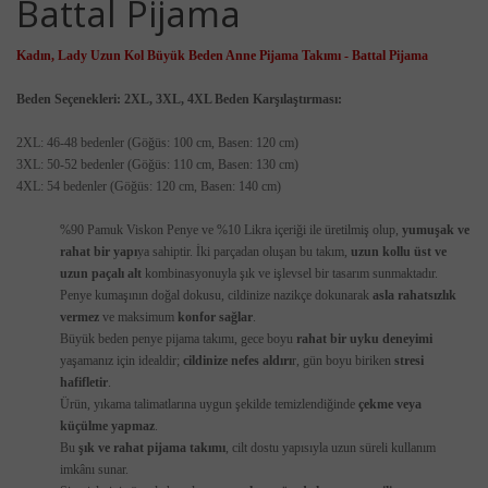
Battal Pijama
Kadın, Lady Uzun Kol Büyük Beden Anne Pijama Takımı - Battal Pijama
Beden Seçenekleri: 2XL, 3XL, 4XL Beden Karşılaştırması:
2XL: 46-48 bedenler (Göğüs: 100 cm, Basen: 120 cm)
3XL: 50-52 bedenler (Göğüs: 110 cm, Basen: 130 cm)
4XL: 54 bedenler (Göğüs: 120 cm, Basen: 140 cm)
%90 Pamuk Viskon Penye ve %10 Likra içeriği ile üretilmiş olup,
yumuşak ve
rahat bir yapı
ya sahiptir. İki parçadan oluşan bu takım,
uzun kollu üst ve
uzun paçalı alt
kombinasyonuyla şık ve işlevsel bir tasarım sunmaktadır.
Penye kumaşının doğal dokusu, cildinize nazikçe dokunarak
asla rahatsızlık
vermez
ve maksimum
konfor sağlar
.
Büyük beden penye pijama takımı, gece boyu
rahat bir uyku deneyimi
yaşamanız için idealdir;
cildinize nefes aldırı
r, gün boyu biriken
stresi
hafifletir
.
Ürün, yıkama talimatlarına uygun şekilde temizlendiğinde
çekme veya
küçülme yapmaz
.
Bu
şık ve rahat pijama takımı
, cilt dostu yapısıyla uzun süreli kullanım
imkânı sunar.