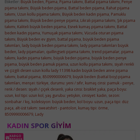
Etiketler:
Büyük beden
,
Pijama
,
Pijama takımı
,
Battal pijama takımı
,
Penye
pijama takımı
,
Büyük beden pijama
,
Battal beden pijama
,
Rahat pijama
takımı
,
Uzun kollu pijama takımı
,
Büyük beden kadın pijama
,
Pamuklu
pijama takımı
,
Büyük beden penye pijama
,
Likralı pijama takımı
,
Şık pijama
takımı
,
Kaliteli büyük beden pijama
,
Esnek kumaş pijama takımı
,
Battal
beden kadın pijama
,
Yumuşak pijama takımı
,
Vücuda oturan pijama
takımı
,
Büyük beden ev giyim
,
battal pijama
,
büyük beden pijama
takımları
,
lady büyük beden pijama takımı
,
lady pijama takımları büyük
beden
,
lady pijamaları
,
quillingseti pijama takımı
,
trend pijamalar
,
pijama
takımı
,
kadın pijama takımı
,
büyük beden pijama
,
büyük beden penye
pijama
,
büyük beden pamuk pijama
,
uzun kollu pijama takımı
,
siyah renkli
ve çizgili desen uzun kollu lady 11398 kadın büyük beden anne pijama
takımı
,
battal pijama
,
8509990006679
,
büyük beden (battal boy) pijama
takımları
,
menşei: türkiye
,
durumu: yeni / sıfır
,
kumaş cinsi: pamuk - penye
,
renk / desen: siyah / çiçek desenli
,
yaka cinsi: bisiklet yaka
,
paça boyu:
uzun
,
kol tipi: uzun kol
,
yaş gurubu: yetişkin
,
cinsiyet: kadın
,
sezon:
sonbahar / kış
,
koleksiyon: büyük beden
,
kol boyu: uzun
,
paça tipi: düz
paça
,
alt-üst takım: sweatshirt - pantolon
,
kumaş tipi: örme
,
8509990006679
,
Lady
KADIN SPOR GIYIM
KARGO
BEDAVA