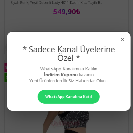
Siyah Renk, Yeşil Desenli Lady 4011 Kadın Kısa Taytlı B..
549,90₺
×
* Sadece Kanal Üyelerine
Özel *
KARGO
WhatsApp Kanalımıza Katılın
BEDAVA
İndirim Kuponu
kazanın
HIZLI
KARGO
Yeni Ürünlerden İlk Siz Haberdar Olun...
WhatsApp Kanalına Katıl