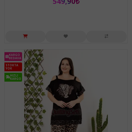
549,90₺
KARGO
BEDAVA
STOKTA
YOK
HIZLI
KARGO