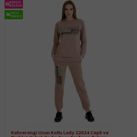
KARGO
BEDAVA
HIZLI
KARGO
Kahverengi Uzun Kollu Lady 22024 Cepli ve