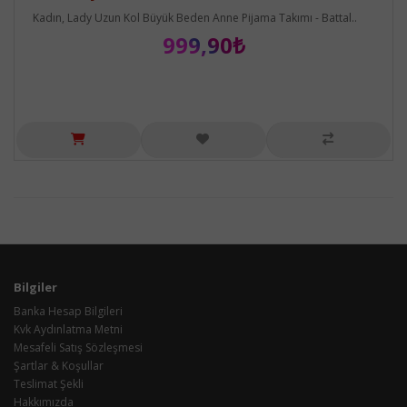
Kadın, Lady Uzun Kol Büyük Beden Anne Pijama Takımı - Battal..
999,90₺
Bilgiler
Banka Hesap Bilgileri
Kvk Aydınlatma Metni
Mesafeli Satış Sözleşmesi
Şartlar & Koşullar
Teslimat Şekli
Hakkımızda