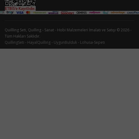
Quillling Seti, Quilling - Sanat - Hobi Malzemeleri İmalatı ve Satışı © 2026 -
Tüm Hakları Saklıdır.
QuillingSeti
-
HayalQuilling
-
UygunBulduk
-
Lohusa-Sepeti