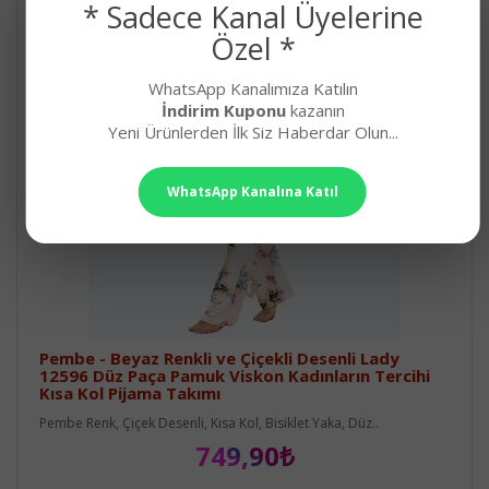
* Sadece Kanal Üyelerine
Özel *
WhatsApp Kanalımıza Katılın
İndirim Kuponu
kazanın
Yeni Ürünlerden İlk Siz Haberdar Olun...
WhatsApp Kanalına Katıl
Pembe - Beyaz Renkli ve Çiçekli Desenli Lady
12596 Düz Paça Pamuk Viskon Kadınların Tercihi
Kısa Kol Pijama Takımı
Pembe Renk, Çiçek Desenli, Kısa Kol, Bisiklet Yaka, Düz..
749,90₺