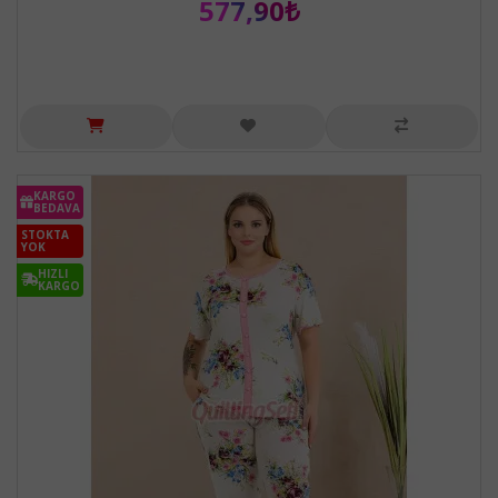
577,90₺
KARGO
BEDAVA
STOKTA
YOK
HIZLI
KARGO