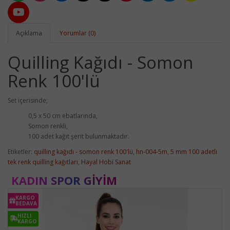
Açıklama
Yorumlar (0)
Quilling Kağıdı - Somon
Renk 100'lü
Set içerisinde;
0,5 x 50 cm ebatlarında,
Somon renkli,
100 adet kağıt şerit bulunmaktadır.
Etiketler:
quilling kağıdı - somon renk 100'lü
,
hn-004-5m
,
5 mm 100 adetli
tek renk quilling kağıtları
,
Hayal Hobi Sanat
KADIN SPOR GIYIM
KARGO
BEDAVA
HIZLI
KARGO