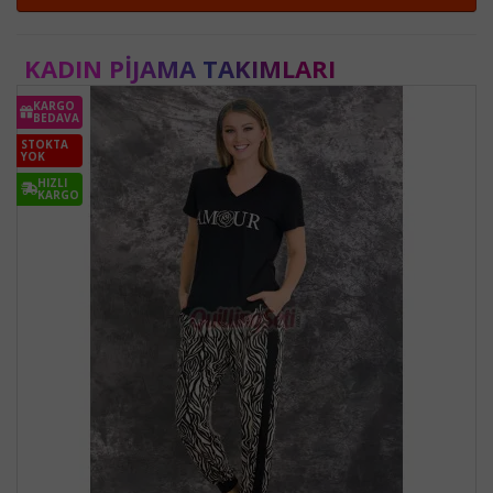
KADIN PIJAMA TAKIMLARI
KARGO
BEDAVA
STOKTA
YOK
HIZLI
KARGO