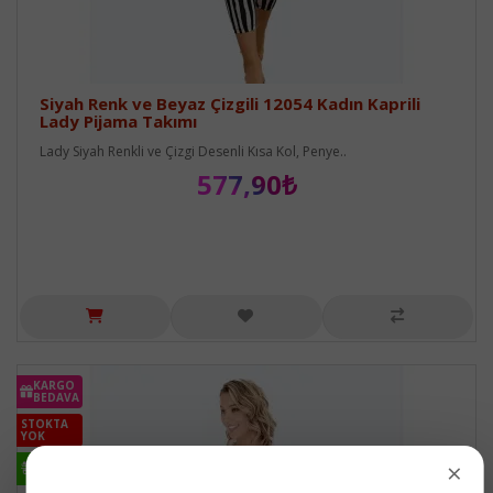
Siyah Renk ve Beyaz Çizgili 12054 Kadın Kaprili
Lady Pijama Takımı
Lady Siyah Renkli ve Çizgi Desenli Kısa Kol, Penye..
577,90₺
KARGO
BEDAVA
STOKTA
YOK
HIZLI
×
KARGO