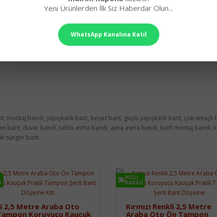
Yeni Ürünlerden İlk Siz Haberdar Olun...
WhatsApp Kanalına Katıl
 bant, montaj bandı, yapışkanlı bant, beyaz bant, güçlü yapışkanlı bant, çok amaç
yan bant, duvar bandı, tablo asma bandı, ayna asma bandı, hafif montaj bandı, köp
pük sünger bant.
HIZLI
O
KARGO
i 2,5 Metre Araba Oto
Kırmızı Renkli 2,5 Metre
Tampon Koruyucu Kauçuk
Araba Oto Ön Tampon