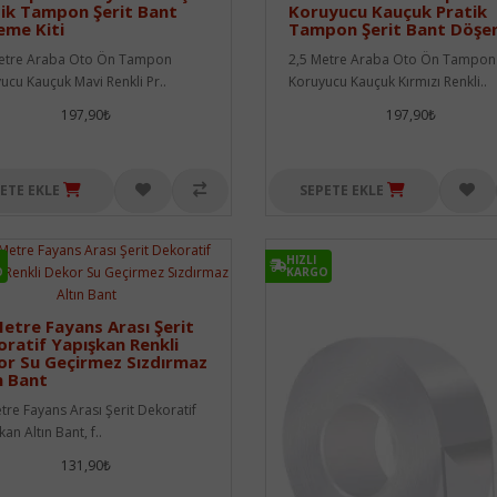
ik Tampon Şerit Bant
Koruyucu Kauçuk Pratik
eme Kiti
Tampon Şerit Bant Döş
etre Araba Oto Ön Tampon
2,5 Metre Araba Oto Ön Tampon
ucu Kauçuk Mavi Renkli Pr..
Koruyucu Kauçuk Kırmızı Renkli..
197,90₺
197,90₺
ETE EKLE
SEPETE EKLE
HIZLI
O
KARGO
etre Fayans Arası Şerit
ratif Yapışkan Renkli
r Su Geçirmez Sızdırmaz
n Bant
tre Fayans Arası Şerit Dekoratif
an Altın Bant, f..
131,90₺