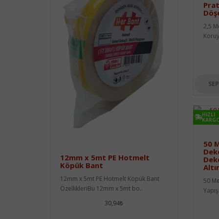
Prat
Döş
2,5 M
Koruy
SEP
HIZLI
KARG
50 M
Deko
12mm x 5mt PE Hotmelt
Deko
Köpük Bant
Altı
12mm x 5mt PE Hotmelt Köpük Bant
50 Me
ÖzellikleriBu 12mm x 5mt bo..
Yapışk
30,94₺