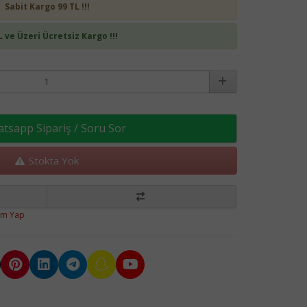
Sabit Kargo 99 TL !!!
L ve Üzeri Ücretsiz Kargo !!!
sapp Sipariş / Soru Sor
Stokta Yok
um Yap