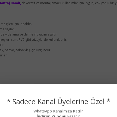
Montaj Bandı,
dekoratif ve montaj amaçlı kullanımlar için uygun, çok yönlü bir 
 işleri için idealdir.
şma sağlar.
de vidalama ve delme ihtiyacını azaltır.
zeyler, cam, PVC gibi yüzeylerde kullanılabilir.
lir.
fak, banyo, salon vb.) için uygundur.
unar.
* Sadece Kanal Üyelerine Özel *
WhatsApp Kanalımıza Katılın
)
İndirim Kuponu
kazanın