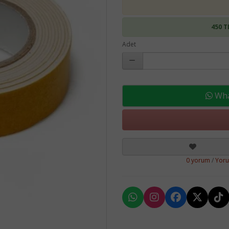
450 T
Adet
What
0 yorum
/
Yor