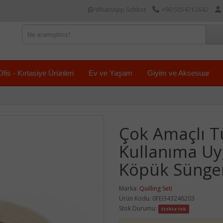
WhatsApp Sohbet
+90 5054712642
Ofis - Kırtasiye Ürünleri
Ev ve Yaşam
Giyim ve Aksesuar
Çok Amaçlı 
Kullanıma Uyg
Köpük Sünger
Marka:
Quilling Seti
Ürün Kodu: 0FEİ343246203
Stok Durumu:
Stokta Yok