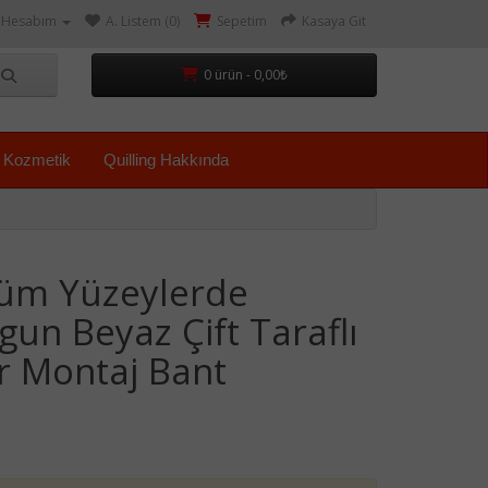
Hesabım
A. Listem (0)
Sepetim
Kasaya Git
0 ürün - 0,00₺
Kozmetik
Quilling Hakkında
Tüm Yüzeylerde
un Beyaz Çift Taraflı
 Montaj Bant