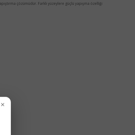
yapıştırma çözümüdür. Farklı yüzeylere güçlü yapışma özelliği
×