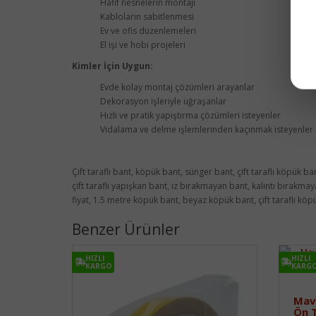
Hafif nesnelerin montajı
Kabloların sabitlenmesi
Ev ve ofis düzenlemeleri
El işi ve hobi projeleri
Kimler İçin Uygun:
Evde kolay montaj çözümleri arayanlar
Dekorasyon işleriyle uğraşanlar
Hızlı ve pratik yapıştırma çözümleri isteyenler
Vidalama ve delme işlemlerinden kaçınmak isteyenler
Çift taraflı bant, köpük bant, sünger bant, çift taraflı köpük
çift taraflı yapışkan bant, iz bırakmayan bant, kalıntı bırakma
fiyat, 1.5 metre köpük bant, beyaz köpük bant, çift taraflı kö
Benzer Ürünler
HIZLI
HIZLI
KARGO
KARG
Mav
Ön 