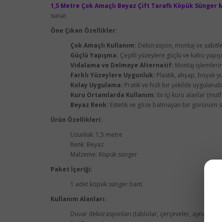
1,5 Metre Çok Amaçlı Beyaz Çift Taraflı Köpük Sünger 
sunar.
Öne Çıkan Özellikler:
Çok Amaçlı Kullanım:
Dekorasyon, montaj ve sabitleme
Güçlü Yapışma:
Çeşitli yüzeylere güçlü ve kalıcı yapı
Vidalama ve Delmeye Alternatif:
Montaj işlemlerin
Farklı Yüzeylere Uygunluk:
Plastik, ahşap, boyalı yü
Kolay Uygulama:
Pratik ve hızlı bir şekilde uygulanabi
Kuru Ortamlarda Kullanım:
Ev içi kuru alanlar (mut
Beyaz Renk:
Estetik ve göze batmayan bir görünüm s
Ürün Özellikleri:
Uzunluk: 1,5 metre
Renk: Beyaz
Malzeme: Köpük sünger
Paket İçeriği:
1 adet köpük sünger bant
Kullanım Alanları:
Duvar dekorasyonları (tablolar, çerçeveler, aynalar vb.