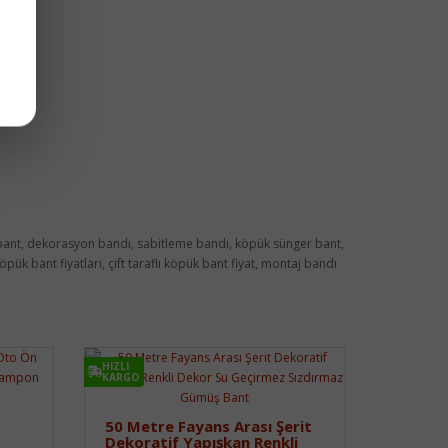
lı bant, dekorasyon bandı, sabitleme bandı, köpük sünger bant,
ük bant fiyatları, çift taraflı köpük bant fiyat, montaj bandı
HIZLI
KARGO
50 Metre Fayans Arası Şerit
Dekoratif Yapışkan Renkli