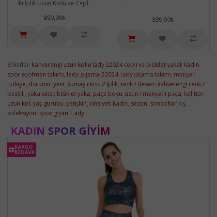
İki İplik Uzun Kollu ve Cepl..
..
899,90₺
899,90₺
Etiketler:
kahverengi uzun kollu lady 22024 cepli ve bisiklet yakalı kadın
spor eşofman takımı
,
lady-pijama-22024
,
lady pijama takımı
,
menşei:
türkiye
,
durumu: yeni
,
kumaş cinsi: 2 i̇plik
,
renk / desen: kahverengi renk /
baskılı
,
yaka cinsi: bisiklet yaka
,
paça boyu: uzun / manşetli paça
,
kol tipi:
uzun kol
,
yaş gurubu: yetişkin
,
cinsiyet: kadın
,
sezon: sonbahar kış
,
koleksiyon: spor giyim
,
Lady
KADIN SPOR GIYIM
KARGO
BEDAVA