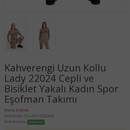
Kahverengi Uzun Kollu
Lady 22024 Cepli ve
Bisiklet Yakalı Kadın Spor
Eşofman Takımı
Marka:
Erdeniz
Ürün Kodu: QS-LADY-22024-M
Stok Durumu:
Stokta var