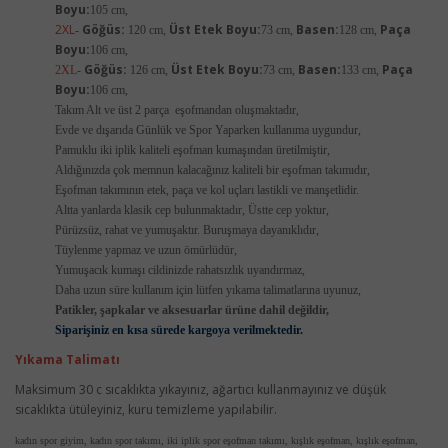
Boyu:
105 cm,
2XL
Göğüs:
Üst Etek Boyu:
Basen:
Paça
-
120 cm,
73 cm,
128 cm,
Boyu:
106 cm,
Göğüs:
Üst Etek Boyu:
Basen:
Paça
2XL
-
126 cm,
73 cm,
133 cm,
Boyu:
106 cm,
Takım Alt ve üst 2 parça eşofmandan oluşmaktadır,
Evde ve dışarıda Günlük ve Spor Yaparken kullanıma uygundur,
Pamuklu iki iplik kaliteli eşofman kumaşından üretilmiştir,
Aldığınızda çok memnun kalacağınız kaliteli bir eşofman takımıdır,
Eşofman takımının etek, paça ve kol uçları lastikli ve manşetlidir.
Altta yanlarda klasik cep bulunmaktadır, Üstte cep yoktur,
Pürüzsüz, rahat ve yumuşaktır. Buruşmaya dayanıklıdır,
Tüylenme yapmaz ve uzun ömürlüdür,
Yumuşacık kumaşı cildinizde rahatsızlık uyandırmaz,
Daha uzun süre kullanım için lütfen yıkama talimatlarına uyunuz,
Patikler, şapkalar ve aksesuarlar ürüne dahil değildir,
Siparişiniz en kısa sürede kargoya verilmektedir.
Yıkama Talimatı
Maksimum 30 c sıcaklıkta yıkayınız, ağartıcı kullanmayınız ve düşük
sıcaklıkta ütüleyiniz, kuru temizleme yapılabilir.
kadın spor giyim, kadın spor takımı, iki iplik spor eşofman takımı, kışlık eşofman, kışlık eşofman,