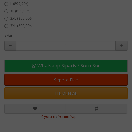
L (899,90₺)
XL (899,90₺)
2XL (899,90₺)
3XL (899,90₺)
Adet
Whatsapp Sipariş / Soru Sor
Sepete Ekle
HEMEN AL
0 yorum
/
Yorum Yap