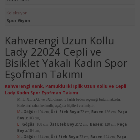
Koleksiyon
Spor Giyim
Kahverengi Uzun Kollu
Lady 22024 Cepli ve
Bisiklet Yakalı Kadın Spor
Eşofman Takımı
Kahverengi
Renk, Pamuklu İki İplik Uzun Kollu ve Cepli
Lady Kadın Spor Eşofman Takımı
M, L, XL, 2XL ve 3XL olarak 5 farklı beden seçeneği bulunmaktadır,
Bedenleri rahat kesimdir, aşağıda ölçüleri verilmiştir,
M
Göğüs:
Üst
Etek Boyu:
Basen:
Paça
-
104 cm,
72 cm,
136 cm,
Boyu:
103 cm,
L
Göğüs:
Üst Etek Boyu:
Basen:
Paça
-
108 cm,
72 cm,
120 cm,
Boyu:
104 cm,
XL
Göğüs:
Üst Etek Boyu:
Basen:
Paça
-
114 cm,
73 cm,
124 cm,