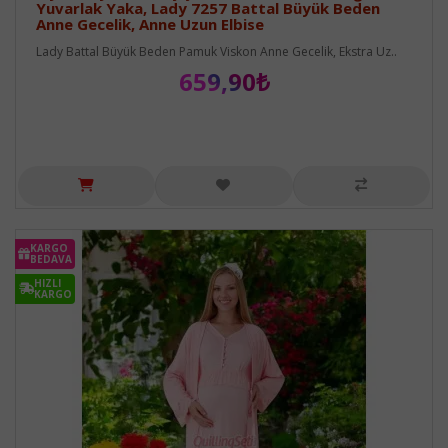
Yuvarlak Yaka, Lady 7257 Battal Büyük Beden
Anne Gecelik, Anne Uzun Elbise
Lady Battal Büyük Beden Pamuk Viskon Anne Gecelik, Ekstra Uz..
659,90₺
KARGO
BEDAVA
HIZLI
KARGO