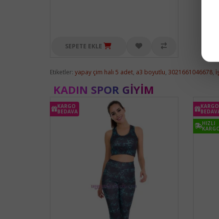
SEPETE EKLE
Etiketler:
yapay çim halı 5 adet
,
a3 boyutlu
,
3021661046678
,
i
KADIN SPOR GIYIM
KARGO
KARGO
BEDAVA
BEDAV
HIZLI
KARG