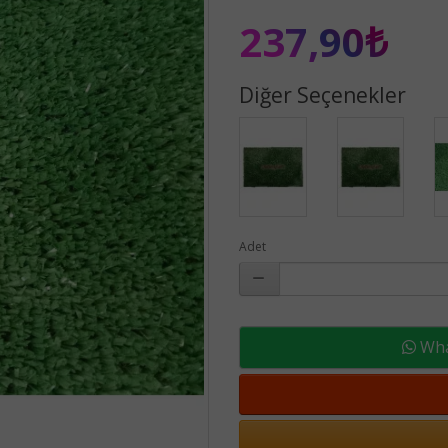
237,90₺
Diğer Seçenekler
Adet
What