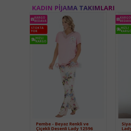
KADIN PIJAMA TAKIMLARI
KARGO
KARGO
BEDAVA
BEDAV
STOKTA
HIZLI
YOK
KARG
HIZLI
KARGO
Pembe - Beyaz Renkli ve
Siya
Çiçekli Desenli Lady 12596
Lad