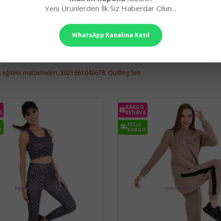
Yeni Ürünlerden İlk Siz Haberdar Olun...
WhatsApp Kanalına Katıl
̇ş eğitimi malzemeleri
,
3021661046678
,
Quilling Seti
KARGO
A
BEDAVA
HIZLI
O
KARGO