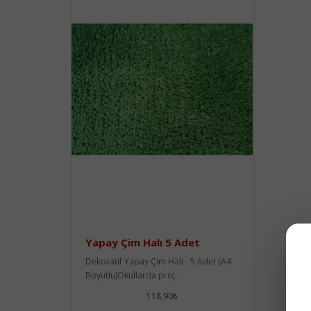
Yapay Çim Halı 5 Adet
Dekoratif Yapay Çim Halı - 5 Adet (A4
Boyutlu)Okullarda proj..
118,90₺