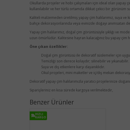
Okullarda projeler ve hobi çalışmaları için ideal olan yapay 
kullanılabilir ve her türlü ortamda dikkat çekici bir görünüm s
Kaliteli malzemeden üretilmiş yapay çim halılarımız, suya ve ki
bahçe dekorasyonlarında veya evinizde doğayı anımsatan det
Yapay çim halılarımız, doğal çim görüntüsüyle şıklığı ve moder
uzun ömürlüdür. Kalitesine hayran kalacağınız bu yapay çim halı
Öne çıkan özellikler:
Doğal çim görüntüsü ile dekoratif süslemeler için uyg
Temizliği son derece kolaydır; silinebilir ve yıkanabilir.
Suya ve dış etkenlere karşı dayanıklıdır.
Okul projeleri, mini maketler ve iç/dış mekan dekorasyo
Dekoratif yapay çim halılarımızla yaratıcı projelerinize doğan
Siparişleriniz en kısa sürede kargoya verilmektedir,
Benzer Ürünler
HIZLI
KARGO