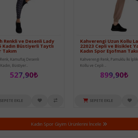
h Renkli ve Desenli Lady
Kahverengi Uzun Kollu L
 Kadın Büstiyerli Taytlı
22023 Cepli ve Bisiklet Y
r Takım
Kadın Spor Eşofman Takı
 Renk, Kamuflaj Desenli
Kahverengi Renk, Pamuklu İki İpli
Kadın, Büstiyer..
Kollu ve Cepli ..
527,90₺
899,90₺
SEPETE EKLE
SEPETE EKLE
Kadın Spor Giyim Ürünlerini İncele