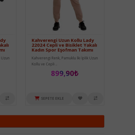
ady
Kahverengi Uzun Kollu Lady
akalı
22024 Cepli ve Bisiklet Yakalı
mı
Kadın Spor Eşofman Takımı
k Uzun
Kahverengi Renk, Pamuklu İki İplik Uzun
Kollu ve Cepli ..
899,90₺
SEPETE EKLE