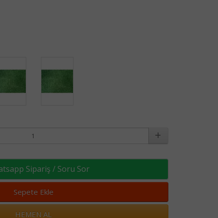
sapp Sipariş / Soru Sor
Sepete Ekle
HEMEN AL