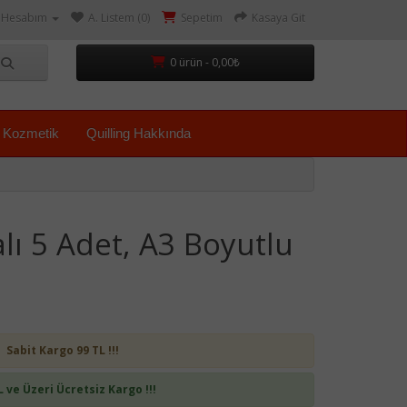
Hesabım
A. Listem (0)
Sepetim
Kasaya Git
0 ürün - 0,00₺
Kozmetik
Quilling Hakkında
lı 5 Adet, A3 Boyutlu
Sabit Kargo 99 TL !!!
L ve Üzeri Ücretsiz Kargo !!!