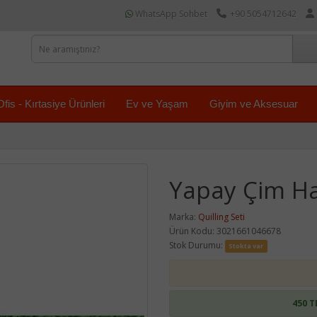
WhatsApp Sohbet
+90 5054712642
Ofis - Kırtasiye Ürünleri
Ev ve Yaşam
Giyim ve Aksesuar
Yapay Çim Ha
Marka:
Quilling Seti
Ürün Kodu: 3021661046678
Stok Durumu:
Stokta var
450 T