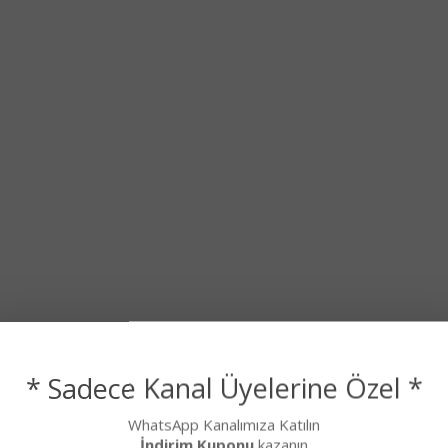
* Sadece Kanal Üyelerine Özel *
WhatsApp Kanalımıza Katılın
İndirim Kuponu
kazanın