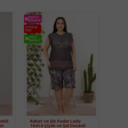
KARGO
BEDAVA
STOKTA
YOK
HIZLI
KARGO
nkli
Rahat ve Şık Kadın Lady
ol
10414 Çiçek ve Şal Desenli