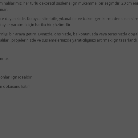
çim halılarımız, her türlü dekoratif süsleme için mükemmel bir seçimdir. 20 cm 
unar.
re dayanıklıdır. Kolayca silinebilir, yıkanabilir ve bakım gerektirmeden uzun süre
aylar yaratmak için harika bir çözümdür.
nliği bir araya getirir. Evinizde, ofisinizde, balkonunuzda veya terasınızda doğa
ları, projelerinizde ve süslemelerinizde yaratıcılığınızı artırmak için tasarlandı.
undur.
nları için idealdir.
ın dokusunu katın!