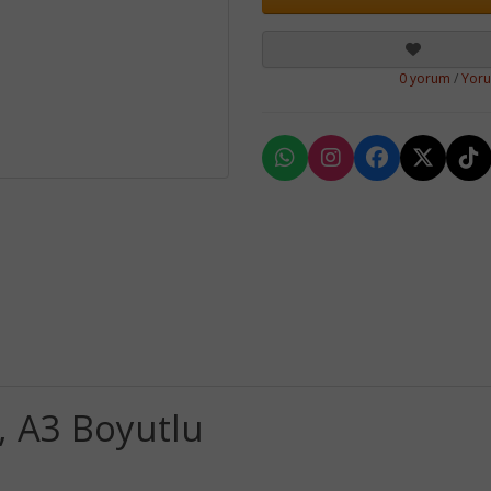
0 yorum
/
Yor
, A3 Boyutlu