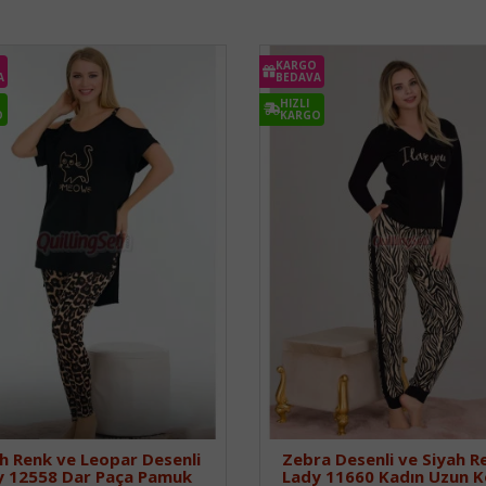
KARGO
A
BEDAVA
HIZLI
O
KARGO
h Renk ve Leopar Desenli
Zebra Desenli ve Siyah Re
y 12558 Dar Paça Pamuk
Lady 11660 Kadın Uzun K