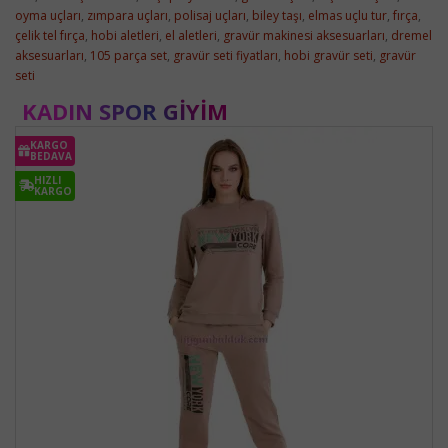
oyma uçları
,
zımpara uçları
,
polisaj uçları
,
biley taşı
,
elmas uçlu tur
,
fırça
,
çelik tel fırça
,
hobi aletleri
,
el aletleri
,
gravür makinesi aksesuarları
,
dremel
aksesuarları
,
105 parça set
,
gravür seti fiyatları
,
hobi gravür seti
,
gravür
seti
KADIN SPOR GIYIM
KARGO
BEDAVA
HIZLI
KARGO