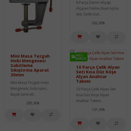
6 Parça Demir Ahşap
Alçıpan Delme Buat Açma
Seti, farklı mal..
262,90₺
Mini Masa Tezgah
HIZLI
KARGO
Hobi Mengenesi
Sabitleme
10 Parça Çelik Alyan
Sıkıştırma Aparat
Seti Kısa Düz Köşe
30mm
Alyan Anahtar
Takımı
Mini Masa Tezgah Hobi
Mengenesi, hobi işleri,
10 Parça Çelik Alyan Seti
küçük tamiratl..
Kısa Düz Köşe Alyan
Anahtar Takımı..
285,90₺
131,90₺