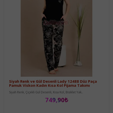
Siyah Renk ve Gül Desenli Lady 12488 Düz Paça
Pamuk Viskon Kadın Kısa Kol Pijama Takımı
Siyah Renk, Çiçekli Gül Desenli, Kısa Kol, Bisiklet Yak..
749,90₺