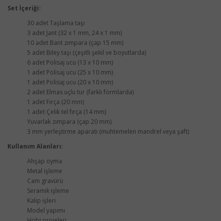
Set İçeriği:
30 adet Taşlama taşı
3 adet Jant (32 x 1 mm, 24 x 1 mm)
10 adet Bant zımpara (çap 15 mm)
5 adet Biley taşı (çeşitli şekil ve boyutlarda)
6 adet Polisaj ucu (13 x 10 mm)
1 adet Polisaj ucu (25 x 10 mm)
1 adet Polisaj ucu (20 x 10 mm)
2 adet Elmas uçlu tur (farklı formlarda)
1 adet Fırça (20 mm)
1 adet Çelik tel fırça (14 mm)
Yuvarlak zımpara (çap 20 mm)
3 mm yerleştirme aparatı (muhtemelen mandrel veya şaft)
Kullanım Alanları:
Ahşap oyma
Metal işleme
Cam gravürü
Seramik işleme
Kalıp işleri
Model yapımı
Hobi projeleri