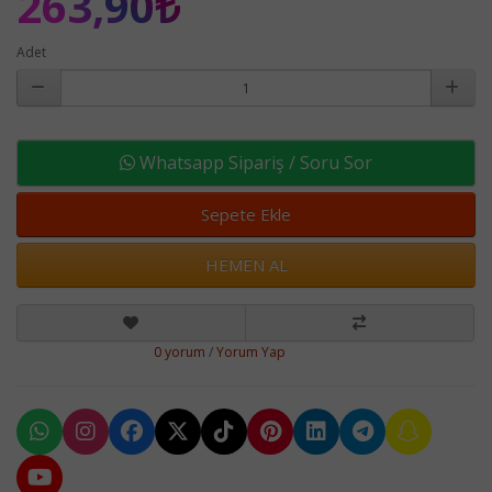
263,90₺
Adet
Whatsapp Sipariş / Soru Sor
Sepete Ekle
HEMEN AL
0 yorum
/
Yorum Yap