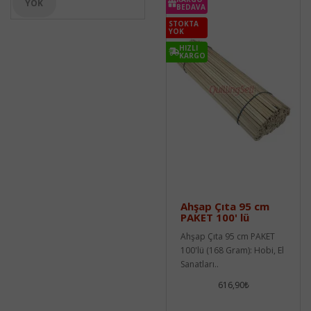
YOK
BEDAVA
STOKTA
YOK
HIZLI
KARGO
Ahşap Çıta 95 cm
PAKET 100' lü
Ahşap Çıta 95 cm PAKET
100'lü (168 Gram): Hobi, El
Sanatları..
616,90₺