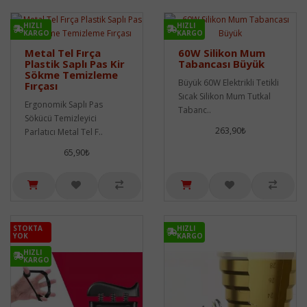
HIZLI
HIZLI
KARGO
KARGO
Metal Tel Fırça
60W Silikon Mum
Plastik Saplı Pas Kir
Tabancası Büyük
Sökme Temizleme
Büyük 60W Elektrikli Tetikli
Fırçası
Sıcak Silikon Mum Tutkal
Ergonomik Saplı Pas
Tabanc..
Sökücü Temizleyici
263,90₺
Parlatıcı Metal Tel F..
65,90₺
STOKTA
HIZLI
YOK
KARGO
HIZLI
KARGO