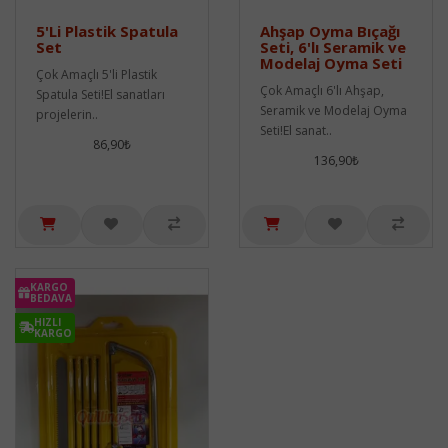
5'Li Plastik Spatula
Ahşap Oyma Bıçağı
Set
Seti, 6'lı Seramik ve
Modelaj Oyma Seti
Çok Amaçlı 5'li Plastik
Çok Amaçlı 6'lı Ahşap,
Spatula Seti!El sanatları
Seramik ve Modelaj Oyma
projelerin..
Seti!El sanat..
86,90₺
136,90₺
KARGO
BEDAVA
HIZLI
KARGO