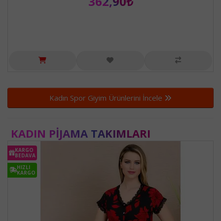
362,90₺
Kadın Spor Giyim Ürünlerini İncele
KADIN PIJAMA TAKIMLARI
KARGO
BEDAVA
HIZLI
KARGO