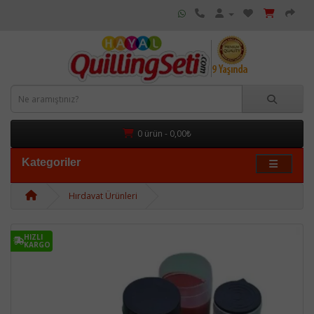
0 ürün - 0,00₺
Kategoriler
Hırdavat Ürünleri
HIZLI
KARGO