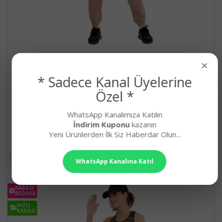
Kahverengi Uzun Kollu Lady 22024 Cepli ve
×
Bisiklet Yakalı Kadın Spor Eşofman Takımı
* Sadece Kanal Üyelerine
Kahverengi Renk, Pamuklu İki İplik Uzun Kollu ve Cepli ..
Özel *
899,90₺
WhatsApp Kanalımıza Katılın
İndirim Kuponu
kazanın
Yeni Ürünlerden İlk Siz Haberdar Olun...
WhatsApp Kanalına Katıl
KARGO
BEDAVA
HIZLI
KARGO