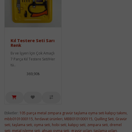
Kıl Testere Seti Sarı
Renk
Ev ve İşyeri İçin Çok Amaçlı
7 Parça Kıl Testere Seti!Her
tü..
369,90₺
Etiketler:
105 parça metal zımpara gravür taşlama oyma seti kalıpçı takımı
,
mbb0101000115
,
hırdavat ürünleri
,
MBB0101000115
,
Quilling Seti
,
Gravür
seti
,
taşlama seti
,
oyma seti
,
hobi seti
,
kalıpçı seti
,
zımpara seti
,
dremel
seti
,
metal işleme seti
,
ahşap oyma seti
,
gravür uçları
,
taşlama uçları
,