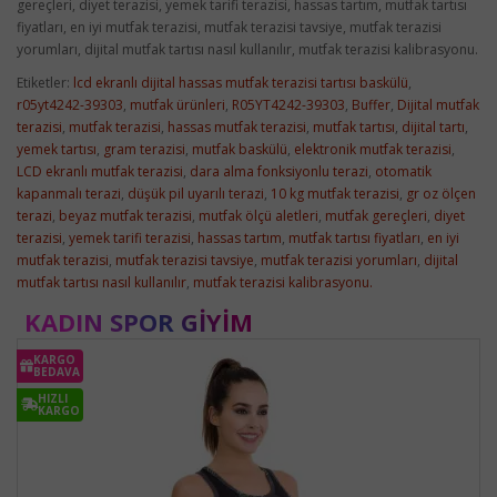
gereçleri, diyet terazisi, yemek tarifi terazisi, hassas tartım, mutfak tartısı
fiyatları, en iyi mutfak terazisi, mutfak terazisi tavsiye, mutfak terazisi
yorumları, dijital mutfak tartısı nasıl kullanılır, mutfak terazisi kalibrasyonu.
Etiketler:
lcd ekranlı dijital hassas mutfak terazisi tartısı baskülü
,
r05yt4242-39303
,
mutfak ürünleri
,
R05YT4242-39303
,
Buffer
,
Dijital mutfak
terazisi
,
mutfak terazisi
,
hassas mutfak terazisi
,
mutfak tartısı
,
dijital tartı
,
yemek tartısı
,
gram terazisi
,
mutfak baskülü
,
elektronik mutfak terazisi
,
LCD ekranlı mutfak terazisi
,
dara alma fonksiyonlu terazi
,
otomatik
kapanmalı terazi
,
düşük pil uyarılı terazi
,
10 kg mutfak terazisi
,
gr oz ölçen
terazi
,
beyaz mutfak terazisi
,
mutfak ölçü aletleri
,
mutfak gereçleri
,
diyet
terazisi
,
yemek tarifi terazisi
,
hassas tartım
,
mutfak tartısı fiyatları
,
en iyi
mutfak terazisi
,
mutfak terazisi tavsiye
,
mutfak terazisi yorumları
,
dijital
mutfak tartısı nasıl kullanılır
,
mutfak terazisi kalibrasyonu.
KADIN SPOR GIYIM
KARGO
BEDAVA
HIZLI
KARGO