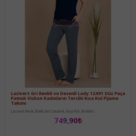
Lacivert Gri Renkli ve Desenli Lady 12491 Düz Paça
Pamuk Viskon Kadınların Tercihi Kısa Kol Pijama
Takımı
Lacivert Renk, Balık Sırtı Desenli, Kısa Kol, Bisiklet ..
749,90₺