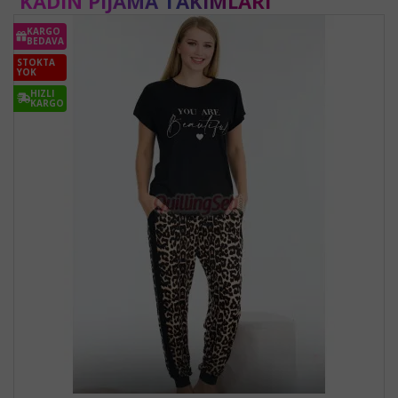
KADIN PIJAMA TAKIMLARI
KARGO
BEDAVA
STOKTA
YOK
HIZLI
KARGO