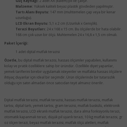
Güç Kaynağı:
2 adet AA (kalem) pil ile çalışır.
Malzeme:
Yüksek kaliteli beyaz plastik gövdeden yapılmıştır.
Tartı Alanı Boyutu:
147 mm (muhtemelen çap veya bir kenar
uzunluğu).
LCD Ekran Boyutu:
5,1 x 2 cm (Uzunluk x Genişlik).
Terazi Boyutları:
24 x 168 x 15 cm. Bu ölçülerde bir hata olabilir.
168 cm çok uzun bir ölçü. Muhtemelen 24 x 16,8 x 1,5 cm olmalı.
Paket İçeriği:
1 adet dijital mutfak terazisi
Özetle,
bu dijital mutfak terazisi, hassas ölçümler yapabilen, kullanımı
kolay ve pratik özelliklere sahip bir üründür. Özellikle diyet yapanlar,
yemek tariflerini birebir uygulamak isteyenler ve mutfakta hassas ölçülere
ihtiyaç duyanlar için ideal bir seçimdir. Ürün ölçülerinde bir tutarsızlık
olduğu için satın almadan önce satıcıdan teyit almanız önerilir.
Dijital mutfak terazisi, mutfak terazisi, hassas mutfak terazisi, mutfak
tartısı, dijital tartı, yemek tartısı, gram terazisi, mutfak baskülü, elektronik
mutfak terazisi, LCD ekranlı mutfak terazisi, dara alma fonksiyonlu terazi,
otomatik kapanmalı terazi, düşük pil uyarılı terazi, 10 kg mutfak terazisi, gr
oz ölçen terazi, beyaz mutfak terazisi, mutfak ölçü aletleri, mutfak