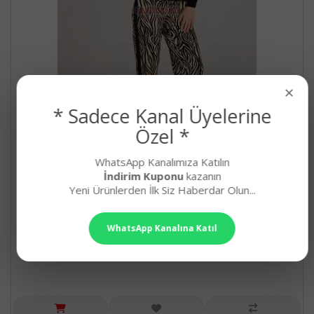
×
* Sadece Kanal Üyelerine
Özel *
WhatsApp Kanalımıza Katılın
Zebra Desenli ve Siyah Renkli Lady 11660 Kadın
İndirim Kuponu
kazanın
Uzun Kol Pijama Takımı
Yeni Ürünlerden İlk Siz Haberdar Olun...
Lady Siyah Renk, Zebra Desenli Uzun Kol, Pamuk Vis..
749,90₺
WhatsApp Kanalına Katıl