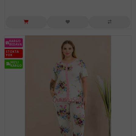
KARGO
BEDAVA
STOKTA
YOK
HIZLI
KARGO