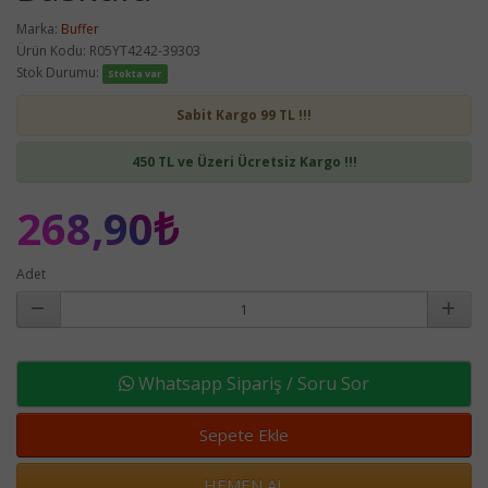
Marka:
Buffer
Ürün Kodu: R05YT4242-39303
Stok Durumu:
Stokta var
Sabit Kargo 99 TL !!!
450 TL ve Üzeri Ücretsiz Kargo !!!
268,90₺
Adet
Whatsapp Sipariş / Soru Sor
Sepete Ekle
HEMEN AL