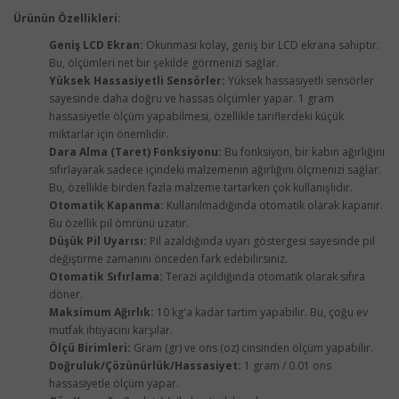
Ürünün Özellikleri:
Geniş LCD Ekran:
Okunması kolay, geniş bir LCD ekrana sahiptir.
Bu, ölçümleri net bir şekilde görmenizi sağlar.
Yüksek Hassasiyetli Sensörler:
Yüksek hassasiyetli sensörler
sayesinde daha doğru ve hassas ölçümler yapar. 1 gram
hassasiyetle ölçüm yapabilmesi, özellikle tariflerdeki küçük
miktarlar için önemlidir.
Dara Alma (Taret) Fonksiyonu:
Bu fonksiyon, bir kabın ağırlığını
sıfırlayarak sadece içindeki malzemenin ağırlığını ölçmenizi sağlar.
Bu, özellikle birden fazla malzeme tartarken çok kullanışlıdır.
Otomatik Kapanma:
Kullanılmadığında otomatik olarak kapanır.
Bu özellik pil ömrünü uzatır.
Düşük Pil Uyarısı:
Pil azaldığında uyarı göstergesi sayesinde pil
değiştirme zamanını önceden fark edebilirsiniz.
Otomatik Sıfırlama:
Terazi açıldığında otomatik olarak sıfıra
döner.
Maksimum Ağırlık:
10 kg'a kadar tartım yapabilir. Bu, çoğu ev
mutfak ihtiyacını karşılar.
Ölçü Birimleri:
Gram (gr) ve ons (oz) cinsinden ölçüm yapabilir.
Doğruluk/Çözünürlük/Hassasiyet:
1 gram / 0.01 ons
hassasiyetle ölçüm yapar.