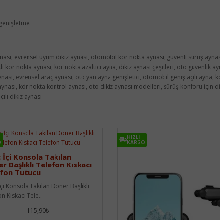
genişletme.
ynası, evrensel uyum dikiz aynası, otomobil kör nokta aynası, güvenli sürüş aynası
klı kör nokta aynası, kör nokta azaltıcı ayna, dikiz aynası çeşitleri, oto güvenlik ay
sı, evrensel araç aynası, oto yan ayna genişletici, otomobil geniş açılı ayna, kör
 aynası, kör nokta kontrol aynası, oto dikiz aynası modelleri, sürüş konforu için di
ılı dikiz aynası
HIZLI
O
KARGO
 İçi Konsola Takılan
r Başlıklı Telefon Kıskacı
efon Tutucu
İçi Konsola Takılan Döner Başlıklı
n Kıskacı Tele..
115,90₺