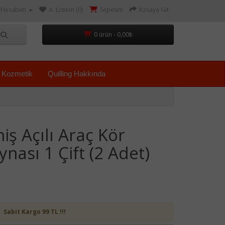
Hesabım
A. Listem (0)
Sepetim
Kasaya Git
0 ürün - 0,00₺
Kozmetik
Quilling Hakkında
ş Açılı Araç Kör
nası 1 Çift (2 Adet)
Sabit Kargo 99 TL !!!