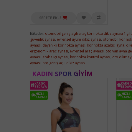
SEPETE EKLE
Etiketler:
otomobil geniş açılı araç kör nokta dikiz aynası 1 çift
güvenlik aynası
,
evrensel uyum dikiz aynası
,
otomobil kör nok
aynası
,
dayanıklı kör nokta aynası
,
kör nokta azaltıcı ayna
,
dik
ergonomik araç aynası
,
evrensel araç aynası
,
oto yan ayna gen
aynası
,
araba içi aynası
,
kör nokta kontrol aynası
,
oto dikiz a
aynası
,
oto geniş açılı dikiz aynası
KADIN SPOR GIYIM
KARGO
KARGO
BEDAVA
BEDAV
HIZLI
HIZLI
KARGO
KARG