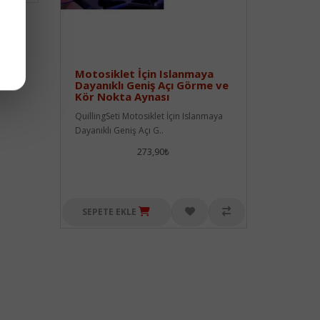
Motosiklet İçin Islanmaya
Dayanıklı Geniş Açı Görme ve
Kör Nokta Aynası
QuillingSeti Motosiklet İçin Islanmaya
Dayanıklı Geniş Açı G..
273,90₺
SEPETE EKLE