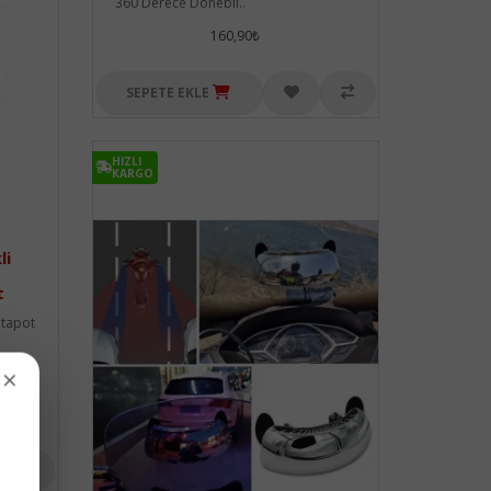
360 Derece Dönebil..
160,90₺
SEPETE EKLE
HIZLI
KARGO
li
t
htapot
×