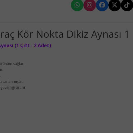
raç Kör Nokta Dikiz Aynası 1 Ç
nası (1 Çift - 2 Adet)
görünüm sağlar.
ir.
.
asarlanmıştır.
üvenliği artırır.