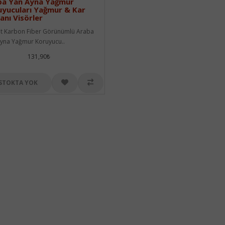
ba Yan Ayna Yağmur
yucuları Yağmur & Kar
anı Visörler
t Karbon Fiber Görünümlü Araba
yna Yağmur Koruyucu..
131,90₺
STOKTA YOK