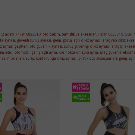
 (2 adet)
,
747916833310
,
oto bakım
,
temizlik ve aksesuar
,
747916833310
,
Quilli
ta aynası
,
güvenli sürüş aynası
,
geniş görüş açılı dikiz aynası
,
araç yan dikiz akse
iz aynası çeşitleri
,
oto güvenlik aynası
,
sürüş güvenliği dikiz aynası
,
araç içi akses
işletici
,
otomobil geniş açılı ayna
,
kör nokta önleyici ayna
,
araç güvenlik ekipma
ynası modelleri
,
sürüş konforu için dikiz aynası
,
pratik oto aksesuarları
,
geniş açıl
KARGO
A
BEDAVA
HIZLI
O
KARGO