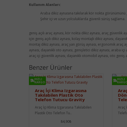
Kullanım Alanları:
Araba dikiz aynasına takılarak kör nokta görünümünü 
Şehir içi ve uzun yolculuklarda güvenli sürüş sağlama.
geniş açılı araç aynası, kör nokta dikiz aynası, araç güvenlik a
için geniş açılı dikiz aynası, kolay montajlı dikiz aynası, dayanı
montaj dikiz aynası, araç yan görüş aynası, ergonomik araç ayna
aynası, dayanıklı oto aynası, genişletici dikiz aynası, araba içi
araç içi güvenlik aynası, dayanıklı otomobil aynası, oto geniş aç
Benzer Ürünler
HIZLI
HIZLI
KARGO
KARG
Araç İçi Klima Izgarasına
Araç
Takılabilen Plastik Oto
Döne
Telefon Tutucu Gravity
Tel
Araç İçi Klima Izgarasına Takılabilen
Araç 
Plastik Oto Telefon Tu..
Telefo
84,90₺