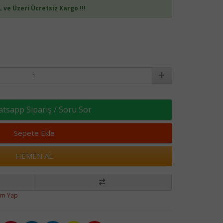
L ve Üzeri Ücretsiz Kargo !!!
sapp Sipariş / Soru Sor
Sepete Ekle
HEMEN AL
um Yap