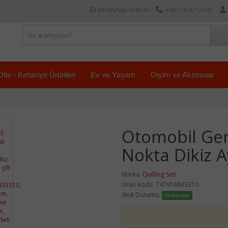
WhatsApp Sohbet
+90 5054712642
Ofis - Kırtasiye Ürünleri
Ev ve Yaşam
Giyim ve Aksesuar
Otomobil Geni
Nokta Dikiz Ay
Marka:
Quilling Seti
Ürün Kodu: 747916833310
Stok Durumu:
Stokta var