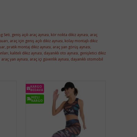
ng Seti
,
geniş açılı araç aynası
,
kör nokta dikiz aynası
,
araç
suarı
,
araç için geniş açılı dikiz aynası
,
kolay montajlı dikiz
uar
,
pratik montaj dikiz aynası
,
araç yan görüş aynası
,
nları
,
kaliteli dikiz aynası
,
dayanıklı oto aynası
,
genişletici dikiz
ı araç yan aynası
,
araç içi güvenlik aynası
,
dayanıklı otomobil
KARGO
BEDAVA
HIZLI
KARGO