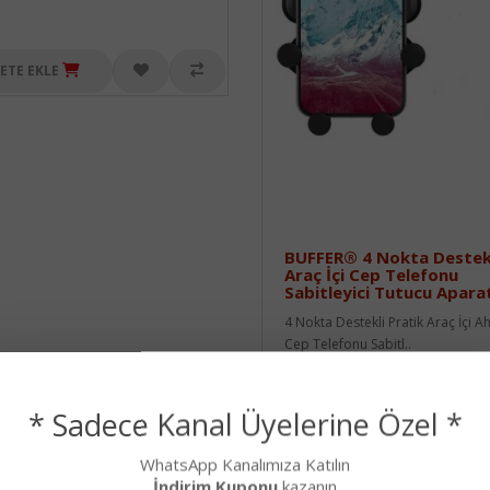
ETE EKLE
BUFFER® 4 Nokta Destek
Araç İçi Cep Telefonu
Sabitleyici Tutucu Apara
4 Nokta Destekli Pratik Araç İçi A
Cep Telefonu Sabitl..
118,90₺
* Sadece Kanal Üyelerine Özel *
WhatsApp Kanalımıza Katılın
SEPETE EKLE
İndirim Kuponu
kazanın