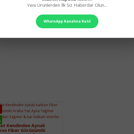
Yeni Ürünlerden İlk Siz Haberdar Olun...
WhatsApp Kanalına Katıl
O
et Kendinden Aynalı
bon Fiber Görünümlü