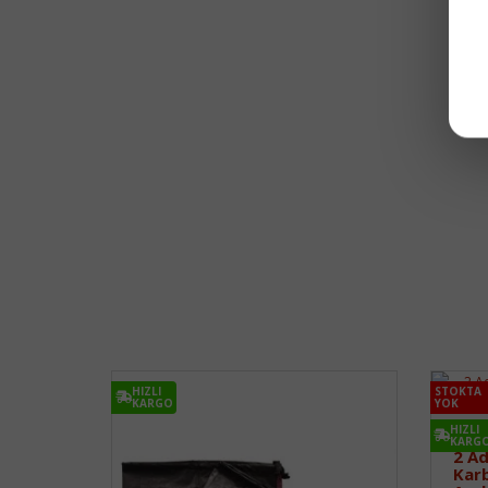
HIZLI
STOKTA
KARGO
YOK
HIZLI
KARG
2 Ad
Kar