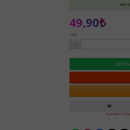
450 T
49,90₺
Adet
What
0 yorum
/
Yor