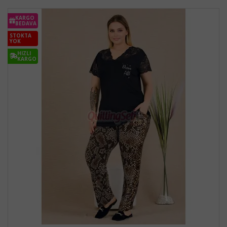
KARGO
BEDAVA
STOKTA
YOK
HIZLI
KARGO