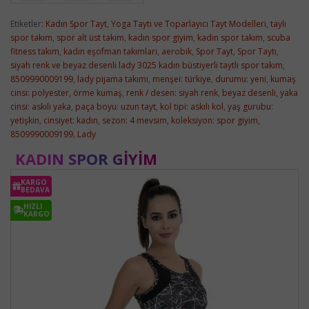
Etiketler:
Kadın Spor Tayt
,
Yoga Taytı ve Toparlayıcı Tayt Modelleri
,
taylı
spor takım
,
spor alt üst takım
,
kadın spor giyim
,
kadın spor takım
,
scuba
fitness takım
,
kadın eşofman takımları
,
aerobik
,
Spor Tayt
,
Spor Taytı
,
siyah renk ve beyaz desenli lady 3025 kadın büstiyerli taytlı spor takım
,
8509990009199
,
lady pijama takımı
,
menşei: türkiye
,
durumu: yeni
,
kumaş
cinsi: polyester
,
örme kumaş
,
renk / desen: siyah renk
,
beyaz desenli
,
yaka
cinsi: askılı yaka
,
paça boyu: uzun tayt
,
kol tipi: askılı kol
,
yaş gurubu:
yetişkin
,
cinsiyet: kadın
,
sezon: 4 mevsim
,
koleksiyon: spor giyim
,
8509990009199
,
Lady
KADIN SPOR GIYIM
KARGO
BEDAVA
HIZLI
KARGO