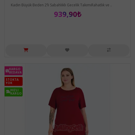
Kadın Büyük Beden 2’li Sabahlıklı Gecelik TakımıRahatlık ve ..
939,90₺
KARGO
BEDAVA
STOKTA
YOK
HIZLI
KARGO