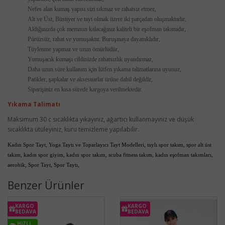
Nefes alan kumaş yapısı sizi sıkmaz ve rahatsız etmez,
Alt ve Üst, Büstiyer ve tayt olmak üzere iki parçadan oluşmaktadır,
Aldığınızda çok memnun kalacağınız kaliteli bir eşofman takımıdır,
Pürüzsüz, rahat ve yumuşaktır. Buruşmaya dayanıklıdır,
Tüylenme yapmaz ve uzun ömürlüdür,
Yumuşacık kumaşı cildinizde rahatsızlık uyandırmaz,
Daha uzun süre kullanım için lütfen yıkama talimatlarına uyunuz,
Patikler, şapkalar ve aksesuarlar ürüne dahil değildir,
Siparişiniz en kısa sürede kargoya verilmektedir.
Yıkama Talimatı
Maksimum 30 c sıcaklıkta yıkayınız, ağartıcı kullanmayınız ve düşük
sıcaklıkta ütüleyiniz, kuru temizleme yapılabilir.
Kadın Spor Tayt, Yoga Taytı ve Toparlayıcı Tayt Modelleri,
taylı spor takım, spor alt üst
takım, kadın spor giyim, kadın spor takım, scuba fitness takım, kadın eşofman takımları,
aerobik, Spor Tayt, Spor Taytı,
Benzer Ürünler
KARGO
KARGO
BEDAVA
BEDAVA
HIZLI