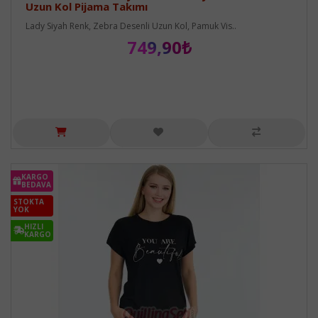
Uzun Kol Pijama Takımı
Lady Siyah Renk, Zebra Desenli Uzun Kol, Pamuk Vis..
749,90₺
KARGO
BEDAVA
STOKTA
YOK
HIZLI
KARGO