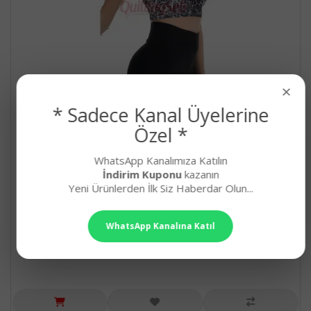
×
* Sadece Kanal Üyelerine
Özel *
WhatsApp Kanalımıza Katılın
Siyah Renk, Beyaz Desenli Lady 4016 Kadın Kısa
İndirim Kuponu
kazanın
Taytlı Büstiyerli Spor Takım
Yeni Ürünlerden İlk Siz Haberdar Olun...
Siyah Renk ve Desenli Lady 4016 Kadın Kısa Taytlı Büsti..
362,90₺
WhatsApp Kanalına Katıl