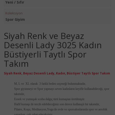
Yeni / Sıfır
Koleksiyon
Spor Giyim
Siyah Renk ve Beyaz
Desenli Lady 3025 Kadın
Büstiyerli Taytlı Spor
Takım
Siyah Renk, Beyaz Desenli Lady, Kadın,
Büstiyer
Taytlı Spor Takım
M, L ve XL olarak 3 farklı beden seçeneği bulunmaktadır,
Spor giyinmeyi ve Spor yapmayı seven kadınların keyifle kullanabileceği, spor
takımdır,
Esnek ve yumuşak scuba dalgıç türü kumaştan üretilmiştir.
Hafif kumaşı ile tercih edebileceğiniz son derece kullanışlı bir takımdır,
Pilates, Koşu, Meditasyon,Yoga ile evde ve sporsalonlarında spor ve aerobik
yaparken, çok rahat edeceksiniz,