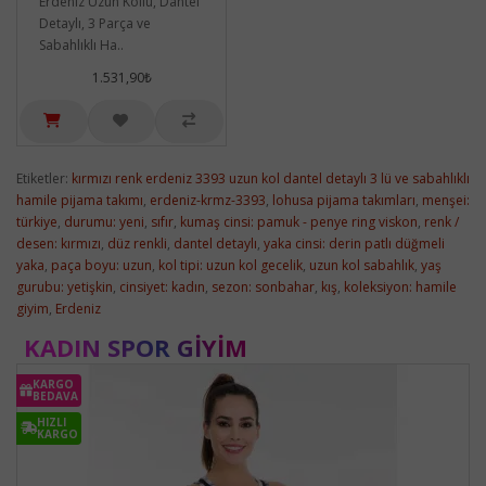
Erdeniz Uzun Kollu, Dantel
Detaylı, 3 Parça ve
Sabahlıklı Ha..
1.531,90₺
Etiketler:
kırmızı renk erdeniz 3393 uzun kol dantel detaylı 3 lü ve sabahlıklı
hamile pijama takımı
,
erdeniz-krmz-3393
,
lohusa pijama takımları
,
menşei:
türkiye
,
durumu: yeni
,
sıfır
,
kumaş cinsi: pamuk - penye ring viskon
,
renk /
desen: kırmızı
,
düz renkli
,
dantel detaylı
,
yaka cinsi: derin patlı düğmeli
yaka
,
paça boyu: uzun
,
kol tipi: uzun kol gecelik
,
uzun kol sabahlık
,
yaş
gurubu: yetişkin
,
cinsiyet: kadın
,
sezon: sonbahar
,
kış
,
koleksiyon: hamile
giyim
,
Erdeniz
KADIN SPOR GIYIM
KARGO
BEDAVA
HIZLI
KARGO