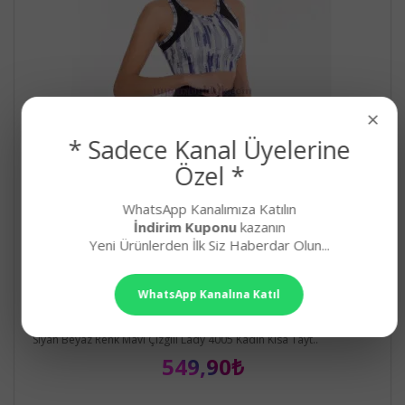
×
* Sadece Kanal Üyelerine
Özel *
WhatsApp Kanalımıza Katılın
İndirim Kuponu
kazanın
Yeni Ürünlerden İlk Siz Haberdar Olun...
WhatsApp Kanalına Katıl
Siyah Beyaz Renk Mavi Çizgili Lady 4005 Kadın
Kısa Taytlı Büstiyerli Spor Takım
Siyah Beyaz Renk Mavi Çizgili Lady 4005 Kadın Kısa Tayt..
549,90₺