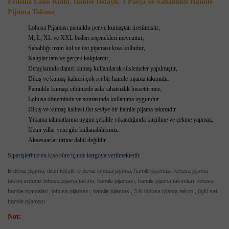
Erdeniz Uzun Kollu, Dantel Detaylı, 3 Parça ve Sabahlıklı Hamile
Pijama Takımı
Lohusa Pijaması pamuklu penye kumaştan üretilmiştir,
M, L, XL ve XXL beden seçenekleri mevcuttur,
Sabahlığı uzun kol ve üst pijaması kısa kolludur,
Kalıplar tam ve gerçek kalıplardır,
Detaylarında dantel kumaş kullanılarak süslemeler yapılmıştır,
Dikiş ve kumaş kalitesi çok iyi bir hamile pijama takımıdır.
Pamuklu kumaşı cildinizde asla rahatsızlık hissettirmez,
Lohusa döneminde ve sonrasında kullanıma uygundur.
Dikiş ve kumaş kalitesi üst seviye bir hamile pijama takımıdır.
Yıkama talimatlarına uygun şekilde yıkandığında küçülme ve çekme yapmaz,
Uzun yıllar yeni gibi kullanabilirsiniz.
Aksesuarlar ürüne dahil değildir.
Siparişleriniz en kısa süre içinde kargoya verilmektedir.
Erdeniz pijama, dilan tekstil, erdeniz lohusa pijama,
hamile pijamasi, lohusa pijama
takimi,
erdeniz lohusa pijama takımı, hamile pijaması, hamile pijama takımları, lohusa
hamile pijamaları, lohusa pijaması, hamile pijaması, 3 lü lohusa pijama takımı, üçlü set
hamile pijaması
Not: