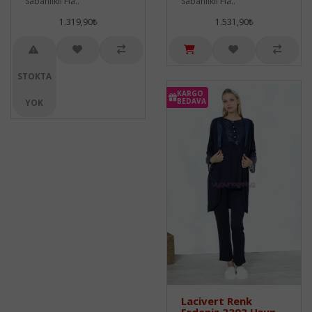
Sabahlıklı Ha..
Sabahlıklı Ha..
1.319,90₺
1.531,90₺
STOKTA
KARGO
BEDAVA
YOK
Lacivert Renk
Erdeniz 3393 Uzun