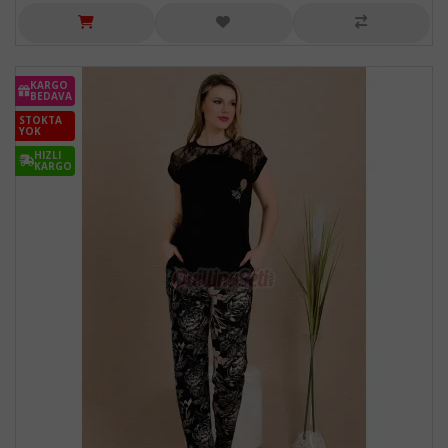
KARGO
BEDAVA
STOKTA
YOK
HIZLI
KARGO