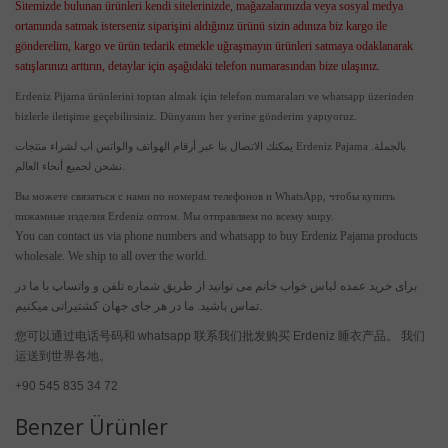
Sitemizde bulunan ürünleri kendi sitelerinizde, mağazalarınızda veya sosyal medya
ortamında satmak isterseniz siparişini aldığınız ürünü sizin adınıza biz kargo ile
gönderelim, kargo ve ürün tedarik etmekle uğraşmayın ürünleri satmaya odaklanarak
satışlarınızı arttırın, detaylar için aşağıdaki telefon numarasından bize ulaşınız.
Erdeniz Pijama ürünlerini toptan almak için telefon numaraları ve whatsapp üzerinden
bizlerle iletişime geçebilirsiniz. Dünyanın her yerine gönderim yapıyoruz.
يمكنك الاتصال بنا عبر أرقام الهواتف والواتس اب لشراء منتجات Erdeniz Pajama بالجملة.
نشحن لجميع أنحاء العالم.
Вы можете связаться с нами по номерам телефонов и WhatsApp, чтобы купить
пижамные изделия Erdeniz оптом. Мы отправляем по всему миру.
You can contact us via phone numbers and whatsapp to buy Erdeniz Pajama products
wholesale. We ship to all over the world.
برای خرید عمده لباس خواب خانم می توانید از طریق شماره تلفن و واتساپ با ما در
تماس باشید. ما در هر جای جهان کشتیرانی میکنیم.
您可以通过电话号码和 whatsapp 联系我们批发购买 Erdeniz 睡衣产品。 我们
运送到世界各地。
+90 545 835 34 72
Benzer Ürünler