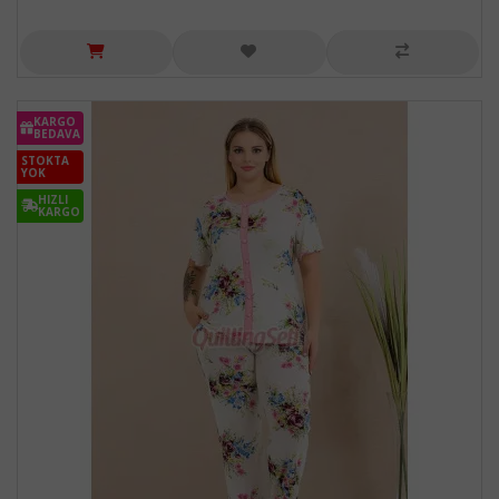
KARGO
BEDAVA
STOKTA
YOK
HIZLI
KARGO