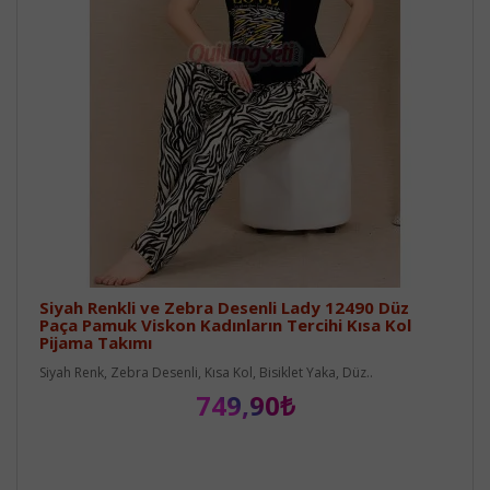
Siyah Renkli ve Zebra Desenli Lady 12490 Düz
Paça Pamuk Viskon Kadınların Tercihi Kısa Kol
Pijama Takımı
Siyah Renk, Zebra Desenli, Kısa Kol, Bisiklet Yaka, Düz..
749,90₺