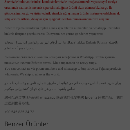
Sitemizde bulunan ürünleri kendi sitelerinizde, mağazalarınızda veya sosyal medya
ortamında satmak isterseniz siparişini aldığınız ürünü sizin adınıza biz kargo ile
gönderelim, kargo ve ürün tedarik etmekle uğraşmayın ürünleri satmaya odaklanarak
satışlarınızı arttırın, detaylar için aşağıdaki telefon numarasından bize ulaşınız.
Erdeniz Pijama ürünlerini toptan almak için telefon numaraları ve whatsapp üzerinden
bizlerle iletişime geçebilirsiniz. Dünyanın her yerine gönderim yapıyoruz.
يمكنك الاتصال بنا عبر أرقام الهواتف والواتس اب لشراء منتجات Erdeniz Pajama بالجملة.
نشحن لجميع أنحاء العالم.
Вы можете связаться с нами по номерам телефонов и WhatsApp, чтобы купить
пижамные изделия Erdeniz оптом. Мы отправляем по всему миру.
You can contact us via phone numbers and whatsapp to buy Erdeniz Pajama products
wholesale. We ship to all over the world.
برای خرید عمده لباس خواب خانم می توانید از طریق شماره تلفن و واتساپ با ما در
تماس باشید. ما در هر جای جهان کشتیرانی میکنیم.
您可以通过电话号码和 whatsapp 联系我们批发购买 Erdeniz 睡衣产品。 我们
运送到世界各地。
+90 545 835 34 72
Benzer Ürünler