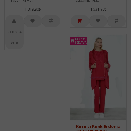
Sabahlıklı Ha..
Sabahlıklı Ha..
1.319,90₺
1.531,90₺
STOKTA
KARGO
BEDAVA
YOK
Kırmızı Renk Erdeniz
3393 Uzun Kol