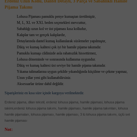
Erdeniz Uzun Kollu, Dantel Detaylı, 3 Parça ve Sabahlıklı Hamile
Pijama Takımı
Lohusa Pijaması pamuklu penye kumaştan üretilmiştir,
M, L, XL ve XXL beden seçenekleri mevcuttur,
Sabahlığı uzun kol ve üst pijaması kısa kolludur,
Kalıplar tam ve gerçek kalıplardır,
Detaylarında dantel kumaş kullanılarak süslemeler yapılmıştır,
Dikiş ve kumaş kalitesi çok iyi bir hamile pijama takımıdır.
Pamuklu kumaşı cildinizde asla rahatsızlık hissettirmez,
Lohusa döneminde ve sonrasında kullanıma uygundur.
Dikiş ve kumaş kalitesi üst seviye bir hamile pijama takımıdır.
Yıkama talimatlarına uygun şekilde yıkandığında küçülme ve çekme yapmaz,
Uzun yıllar yeni gibi kullanabilirsiniz.
Aksesuarlar ürüne dahil değildir.
Siparişleriniz en kısa süre içinde kargoya verilmektedir.
Erdeniz pijama, dilan tekstil, erdeniz lohusa pijama,
hamile pijamasi, lohusa pijama
takimi,
erdeniz lohusa pijama takımı, hamile pijaması, hamile pijama takımları, lohusa
hamile pijamaları, lohusa pijaması, hamile pijaması, 3 lü lohusa pijama takımı, üçlü set
hamile pijaması
Not: