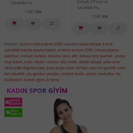
Detaylı, 3 Parça ve
Sabahlıklı Ha..
Sabahlıklı Ha..
1.531,90₺
1.531,90₺
Etiketler:
somon renk erdeniz 3393 uzun kol dantel detaylı 3 lü ve
sabahlıklı hamile pijama takımı
,
erdeniz-somon-3393
,
lohusa pijama
takımları
,
menşei: türkiye
,
durumu: yeni
,
sıfır
,
kumaş cinsi: pamuk - penye
ring viskon
,
renk / desen: somon
,
düz renkli
,
dantel detaylı
,
yaka cinsi:
derin patlı düğmeli yaka
,
paça boyu: uzun
,
kol tipi: uzun kol gecelik
,
uzun
kol sabahlık
,
yaş gurubu: yetişkin
,
cinsiyet: kadın
,
sezon: sonbahar
,
kış
,
koleksiyon: hamile giyim
,
Erdeniz
KADIN SPOR GIYIM
KARGO
BEDAVA
HIZLI
KARGO