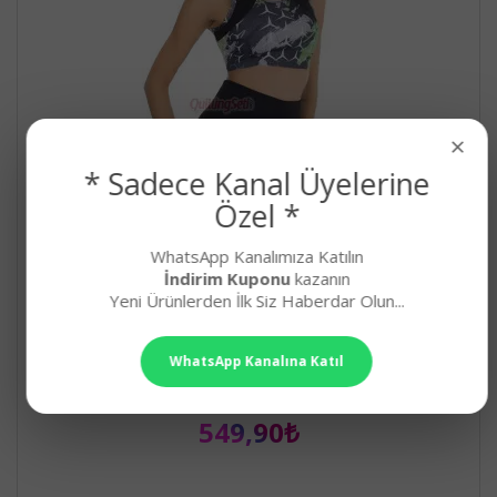
×
* Sadece Kanal Üyelerine
Özel *
WhatsApp Kanalımıza Katılın
İndirim Kuponu
kazanın
Yeni Ürünlerden İlk Siz Haberdar Olun...
Siyah Renk, Yeşil Desenli Lady 4011 Kadın Kısa
WhatsApp Kanalına Katıl
Taytlı Büstiyerli Spor Takım
Siyah Renk, Yeşil Desenli Lady 4011 Kadın Kısa Taytlı B..
549,90₺