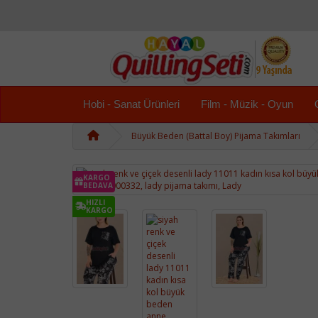
Hobi - Sanat Ürünleri
Film - Müzik - Oyun
Büyük Beden (Battal Boy) Pijama Takımları
KARGO
BEDAVA
HIZLI
KARGO