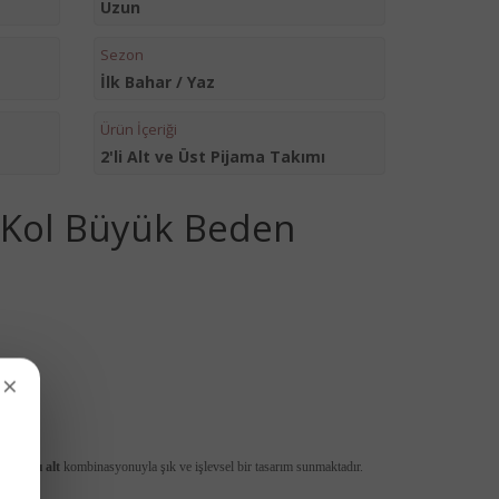
Uzun
Sezon
İlk Bahar / Yaz
Ürün İçeriği
2'li Alt ve Üst Pijama Takımı
a Kol Büyük Beden
×
 paçalı alt
kombinasyonuyla şık ve işlevsel bir tasarım sunmaktadır.