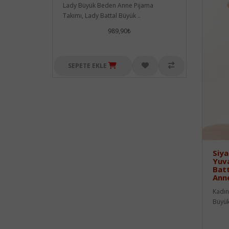
Lady Büyük Beden Anne Pijama
Takımı, Lady Battal Büyük ..
989,90₺
SEPETE EKLE
Siya
Yuv
Batt
Anne
Kadın,
Büyük