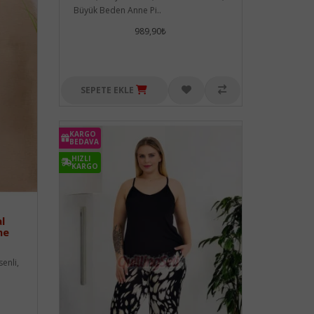
Büyük Beden Anne Pi..
989,90₺
SEPETE EKLE
KARGO
BEDAVA
HIZLI
KARGO
l
ne
senli,