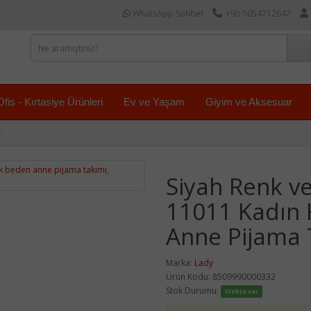
WhatsApp Sohbet
+90 5054712642
Ofis - Kırtasiye Ürünleri
Ev ve Yaşam
Giyim ve Aksesuar
Siyah Renk ve
11011 Kadın 
Anne Pijama 
Marka:
Lady
Ürün Kodu: 8509990000332
Stok Durumu:
Stokta var