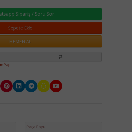
sapp Sipariş / Soru Sor
Sepete Ekle
HEMEN AL
um Yap
Paça Boyu