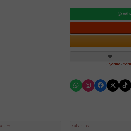
What
0 yorum
/
Yor
 Desen
Yaka Cinsi