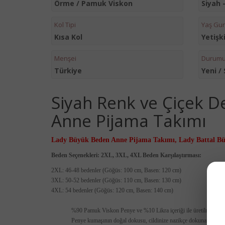
Örme / Pamuk Viskon
Siyah -
Kol Tipi
Yaş Gu
Kısa Kol
Yetişk
Menşei
Durum
Türkiye
Yeni / 
Siyah Renk ve Çiçek D
Anne Pijama Takımı
Lady Büyük Beden Anne Pijama Takımı,
Lady Battal B
Beden Seçenekleri: 2XL, 3XL, 4XL Beden Karşılaştırması:
2XL: 46-48 bedenler (Göğüs: 100 cm, Basen: 120 cm)
3XL: 50-52 bedenler (Göğüs: 110 cm, Basen: 130 cm)
4XL: 54 bedenler (Göğüs: 120 cm, Basen: 140 cm)
%90 Pamuk Viskon Penye ve %10 Likra içeriği ile üretilmiş olu
Penye kumaşının doğal dokusu, cildinize nazikçe dokunarak
asl