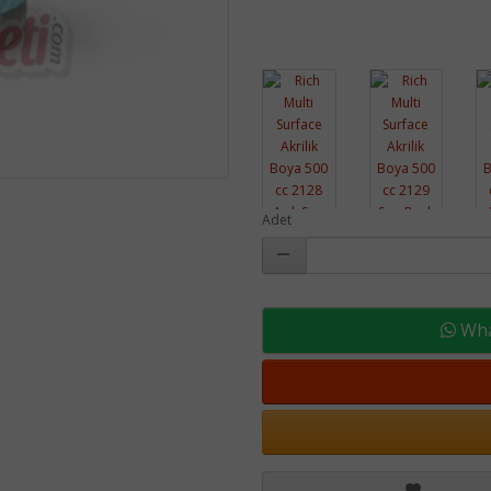
Adet
What