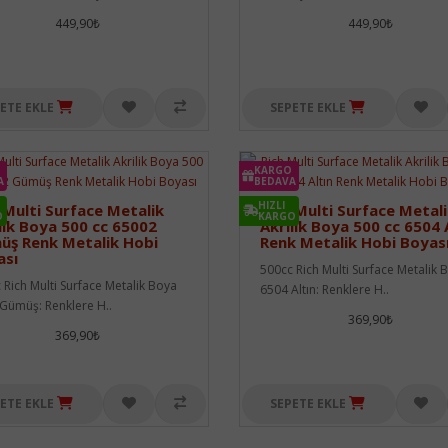
449,90₺
449,90₺
ETE EKLE
SEPETE EKLE
KARGO
A
BEDAVA
HIZLI
 Multi Surface Metalik
Rich Multi Surface Metal
O
KARGO
lik Boya 500 cc 65002
Akrilik Boya 500 cc 6504 
üş Renk Metalik Hobi
Renk Metalik Hobi Boyas
ası
500cc Rich Multi Surface Metalik 
 Rich Multi Surface Metalik Boya
6504 Altın: Renklere H..
Gümüş: Renklere H..
369,90₺
369,90₺
ETE EKLE
SEPETE EKLE