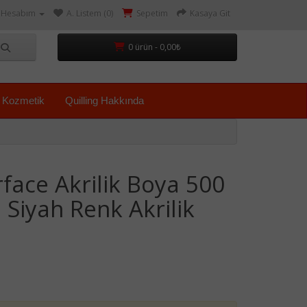
Hesabım
A. Listem (0)
Sepetim
Kasaya Git
0 ürün - 0,00₺
Kozmetik
Quilling Hakkında
rface Akrilik Boya 500
 Siyah Renk Akrilik