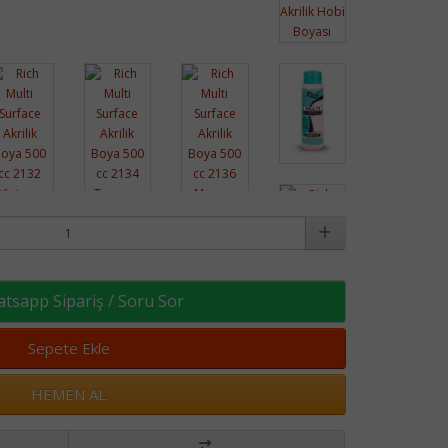
sapp Sipariş / Soru Sor
Sepete Ekle
HEMEN AL