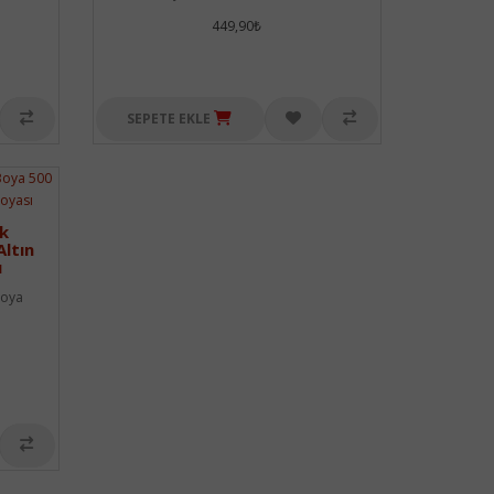
449,90₺
SEPETE EKLE
ik
Altın
ı
Boya