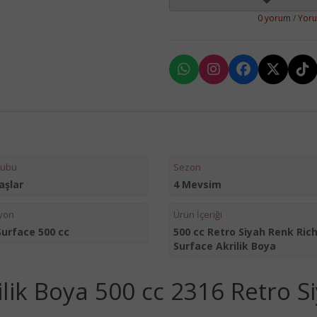
0 yorum
/
Yor
rubu
Sezon
aşlar
4 Mevsim
yon
Ürün İçeriği
Surface 500 cc
500 cc Retro Siyah Renk Rich
Surface Akrilik Boya
ilik Boya 500 cc 2316 Retro S