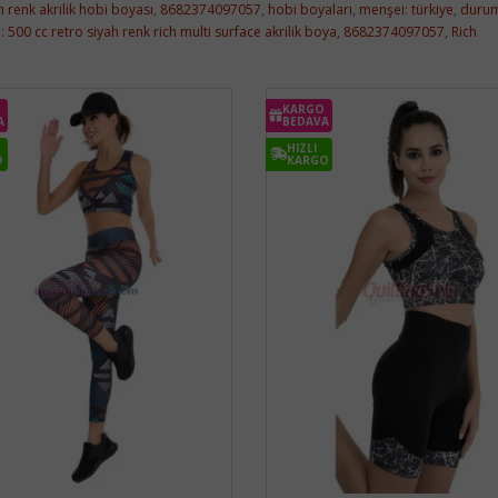
h renk akrilik hobi boyası
,
8682374097057
,
hobi boyaları
,
menşei: türkiye
,
durum
ği: 500 cc retro siyah renk rich multi surface akrilik boya
,
8682374097057
,
Rich
KARGO
A
BEDAVA
HIZLI
O
KARGO