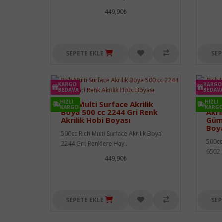
449,90₺
SEPETE EKLE
SEP
KARGO
KARGO
BEDAVA
BEDAV
HIZLI
HIZLI
Rich Multi Surface Akrilik
Rich
KARGO
KARG
Boya 500 cc 2244 Gri Renk
Akri
Akrilik Hobi Boyası
Güm
Boy
500cc Rich Multi Surface Akrilik Boya
500cc
2244 Gri: Renklere Hay..
6502 
449,90₺
SEPETE EKLE
SEP