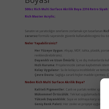
500cc Rich Multi Surface Akrilik Boya 2316 Retro Siyah
Rich Master Acrylic;
Sanatın ve yaratıcılığın sınırlarını zorlamak için tasarlanan
Ric
zararsız
formülü sayesinde güvenle kullanabileceğiniz bu öze
Neler Yapabilirsiniz?
Her Yüzeye Uygun:
Ahşap, MDF, tahta, plastik, porse
renklendirebilirsiniz.
Dayanıklı ve Uzun Ömürlü:
İç ve dış mekanlarda ku
Hızlı Kuruma:
Projelerinizde zaman kaybetmek istemiy
Kolay Uygulanır:
Su ile kolayca inceltilebilir ve temiz
Çevre Dostu:
Sağlığa zararlı hiçbir madde içermez. Çe
Neden Rich Multi Surface Akrilik Boya?
Kaliteli Pigmentler:
Canlı ve parlak renkler için özel
Mükemmel Örtücülük:
Tek kat uygulamada bile kus
Yüksek Dayanıklılık:
Suya ve solmaya karşı uzun süre
Geniş Renk Paleti:
Her zevke ve projeye uygun geniş 