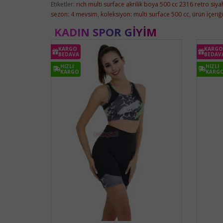
Etiketler:
rich multi surface akrilik boya 500 cc 2316 retro siya
sezon: 4 mevsim
,
koleksiyon: multi surface 500 cc
,
ürün i̇çeri
KADIN SPOR GIYIM
KARGO
KARGO
BEDAVA
BEDAV
HIZLI
HIZLI
KARGO
KARG