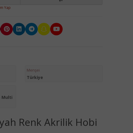
um Yap
Menşei
Türkiye
 Multi
iyah Renk Akrilik Hobi