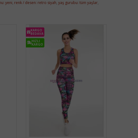
u: yeni
,
renk / desen: retro siyah
,
yaş gurubu: tüm yaşlar
,
KARGO
BEDAVA
HIZLI
KARGO