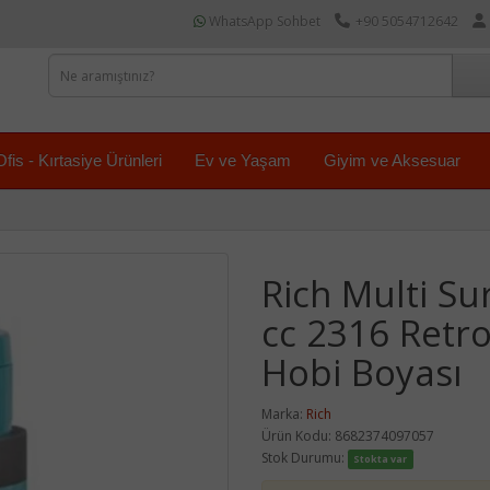
WhatsApp Sohbet
+90 5054712642
Ofis - Kırtasiye Ürünleri
Ev ve Yaşam
Giyim ve Aksesuar
Rich Multi Su
cc 2316 Retro
Hobi Boyası
Marka:
Rich
Ürün Kodu: 8682374097057
Stok Durumu:
Stokta var