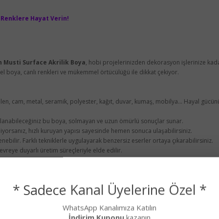
: Renklere Hayat Verin!
h Musti Surface Akrilik Boya
, hobi projelerinizden dekorasyon işlerinize kada
l boya, canlı renkleri ve mükemmel örtücülüğü ile dikkat çekiyor.
len, cam, metal, seramik, polyester, kağıt, duvar, kumaş, mobilya... Hayal gücünü
llanabileceğiniz bu boya, solmayan ve uzun ömürlü sonuçlar sunar.
orsanız, hızlı kuruyan yapısı sayesinde hemen sonuca ulaşabilirsiniz.
lenebilir. Farklı tekniklerle uygulayarak benzersiz eserler ortaya çıkarabilirsiniz.
vreye duyarlı üretim süreçleriyle elde edilir.
 olarak seçilmiş pigmentlere sahiptir,
* Sadece Kanal Üyelerine Özel *
ursuz bir görünüm sağlar,
li kullanım sunar,
WhatsApp Kanalımıza Katılın
bir renk yelpazesi sunar,
İndirim Kuponu
kazanın