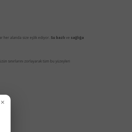
r her alanda size eşlik ediyor.
Su bazlı
ve
sağlığa
zün sınırlarını zorlayarak tüm bu yüzeyleri
×