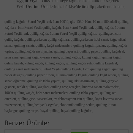
Uygun Fiyat
: Yüksek kaliteye rağmen ekonomik bir seçenek.
Yerli Üretim
: Ürünlerimiz Türkiye'de üretilip paketlenmektedir,
quilling kağıdı - Petrol Yeşili renk 1cm 100'lü, qks-1530-10m, 10 mm 100 adetli quilling
kağıtları, 1cm Petrol Yeşili quillig kağıdı, 1cm Petrol Yeşili renk quillig kağıdı, 10 mm
Petrol Yeşili renk quillig kağıdı, 10mm Petrol Yeşili quillig kağıdı, quillingseti.com
quillig kağıdı, quillingseti.com quillig kağıtları, quillingseti.com hobi sanat, kağıt telkari
sanatı, quilling sanatı, quilling kağıt malzemeleri, quilling kağıdı fiyatları, quilling kağıdı
toptan, quilling kağıdı nasıl yapılır, quilling paper art, quilling paper, quilling kağıdı al,
satın alma, quilling kağıt kıvırma sanatı, quiling kağıdı, kuling kağıdı, quiling kağıdı,
quling kağıdı, kuling kağıdı, kuiling kağıdı, quilling kağıdı seti, quilling kağıdı al,
quilling sanat malzemeleri, Petrol Yeşili quilling kağıdı, 1 cm quilling kağıdı, quilling
paper designs, quilling paper türleri, 10 mm quilling kağıdı, quilling kağıt setleri, quilling
sanatı öğrenme, quilling ile tablo yapımı, quilling takı tasarımları, quilling çerçeve
çeşitleri, renkli quilling kağıtları, quilling araç gereçleri, kıvırma sanatı malzemeleri,
100'lü quilling kağıdı, hobi sanat malzemeleri, quilling tablo yapımı, quilling seti
önerileri, quilling çiçek tasarımları, ev dekorasyonu için quilling, kağıt kıvırma sanatı
malzemeleri, quilling hediyelik eşyalar, ekonomik quilling setleri, quilling kursu
başlangıç, quilling strips, hayal quilling, hayal quilling kağıtları,
Benzer Ürünler