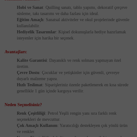
Hobi ve Sanat
: Quilling sanatı, tablo yapımı, dekoratif çerçeve
süsleme, takı tasarımı ve daha fazlası için ideal.
Eğitim Amaçlı
: Sanatsal aktiviteler ve okul projelerinde güvenle
kullanılabilir.
Hediyelik Tasarımlar
: Kişisel dokunuşlarla hediye hazırlamak
isteyenler için harika bir seçenek.
Avantajları:
Kalite Garantisi
: Dayanıklı ve renk solması yapmayan özel
üretim.
Çevre Dostu
: Çocuklar ve yetişkinler için güvenli, çevreye
duyarlı malzeme yapısı.
Hızlı Teslimat
: Siparişleriniz özenle paketlenerek en kısa sürede
genellikle 1 gün içinde kargoya verilir.
Neden Seçmelisiniz?
Renk Çeşitliliği
: Petrol Yeşili rengin yanı sıra farklı renk
seçenekleri de mevcuttur.
Çok Amaçlı Kullanım
: Yaratıcılığı destekleyen çok yönlü ürün
ve renkler.