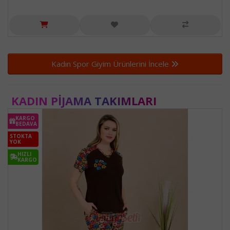
Kadın Spor Giyim Ürünlerini İncele
KADIN PIJAMA TAKIMLARI
KARGO
BEDAVA
STOKTA
YOK
HIZLI
KARGO