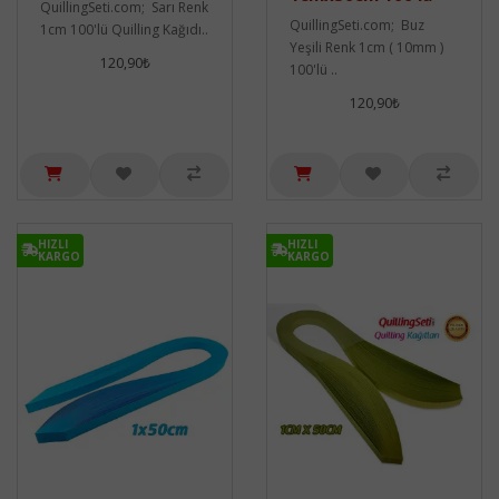
QuillingSeti.com; Sarı Renk
QuillingSeti.com; Buz
1cm 100'lü Quilling Kağıdı..
Yeşili Renk 1cm ( 10mm )
120,90₺
100'lü ..
120,90₺
HIZLI
HIZLI
KARGO
KARGO