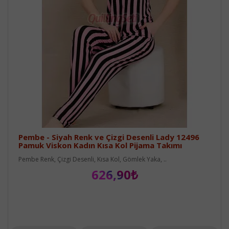
Pembe - Siyah Renk ve Çizgi Desenli Lady 12496
Pamuk Viskon Kadın Kısa Kol Pijama Takımı
Pembe Renk, Çizgi Desenli, Kısa Kol, Gömlek Yaka, ..
626,90₺