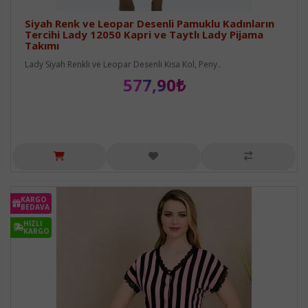
Siyah Renk ve Leopar Desenli Pamuklu Kadınların
Tercihi Lady 12050 Kapri ve Taytlı Lady Pijama
Takımı
Lady Siyah Renkli ve Leopar Desenli Kısa Kol, Peny..
577,90₺
KARGO
BEDAVA
HIZLI
KARGO