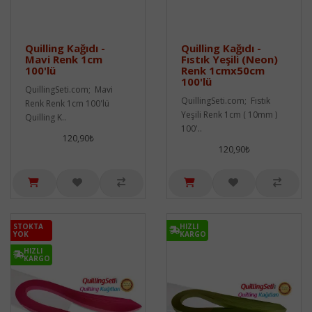
Quilling Kağıdı -
Quilling Kağıdı -
Mavi Renk 1cm
Fıstık Yeşili (Neon)
100'lü
Renk 1cmx50cm
100'lü
QuillingSeti.com; Mavi
QuillingSeti.com; Fıstık
Renk Renk 1cm 100'lü
Yeşili Renk 1cm ( 10mm )
Quilling K..
100'..
120,90₺
120,90₺
STOKTA
HIZLI
YOK
KARGO
HIZLI
KARGO