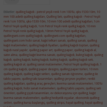
Etiketler:
quilling kağıdı - petrol yeşili renk 1cm 100'lü
,
qks-1530-10m
,
10
mm 100 adetli quilling kağıtları
,
Quilling Seti
,
quilling kağıdı - Petrol Yeşili
renk 1cm 100'lü
,
qks-1530-10m
,
10 mm 100 adetli quilling kağıtları
,
1cm
Petrol Yeşili quillig kağıdı
,
1cm Petrol Yeşili renk quillig kağıdı
,
10 mm
Petrol Yeşili renk quillig kağıdı
,
10mm Petrol Yeşili quillig kağıdı
,
quillingseti.com quillig kağıdı
,
quillingseti.com quillig kağıtları
,
quillingseti.com hobi sanat
,
kağıt telkari sanatı
,
quilling sanatı
,
quilling
kağıt malzemeleri
,
quilling kağıdı fiyatları
,
quilling kağıdı toptan
,
quilling
kağıdı nasıl yapılır
,
quilling paper art
,
quilling paper
,
quilling kağıdı al
,
satın alma
,
quilling kağıt kıvırma sanatı
,
quiling kağıdı
,
kuling kağıdı
,
quiling
kağıdı
,
quling kağıdı
,
kuling kağıdı
,
kuiling kağıdı
,
quilling kağıdı seti
,
quilling kağıdı al
,
quilling sanat malzemeleri
,
Petrol Yeşili quilling kağıdı
,
1
cm quilling kağıdı
,
quilling paper designs
,
quilling paper türleri
,
10 mm
quilling kağıdı
,
quilling kağıt setleri
,
quilling sanatı öğrenme
,
quilling ile
tablo yapımı
,
quilling takı tasarımları
,
quilling çerçeve çeşitleri
,
renkli
quilling kağıtları
,
quilling araç gereçleri
,
kıvırma sanatı malzemeleri
,
100'lü
quilling kağıdı
,
hobi sanat malzemeleri
,
quilling tablo yapımı
,
quilling seti
önerileri
,
quilling çiçek tasarımları
,
ev dekorasyonu için quilling
,
kağıt
kıvırma sanatı malzemeleri
,
quilling hediyelik eşyalar
,
ekonomik quilling
setleri
,
quilling kursu başlangıç
,
quilling strips
,
hayal quilling
,
hayal quilling