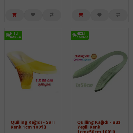
HIZLI
HIZLI
KARGO
KARGO
Quilling Kağıdı - Sarı
Quilling Kağıdı - Buz
Renk 1cm 100'lü
Yeşili Renk
1cmx50cm 100'lü