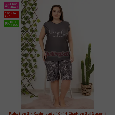
KARGO
BEDAVA
STOKTA
YOK
HIZLI
KARGO
Rahat ve Şık Kadın Lady 10414 Çiçek ve Şal Desenli