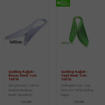
HIZLI
KARGO
Quilling Kağıdı -
Quilling Kağıdı -
Beyaz Renk 1cm
Yeşil Renk 1cm
100'lü
100'lü
Set içerisinde;1 x 50 cm
QuillingSeti.com; Yeşil
ebatlarında,Beyaz
Renk 1cm 100'lü Quilling
Renkli,100 adet Q..
Kağıd..
120,90₺
120,90₺