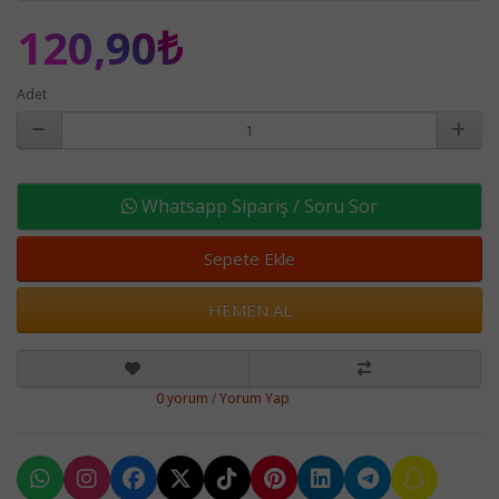
120,90₺
Adet
Whatsapp Sipariş / Soru Sor
Sepete Ekle
HEMEN AL
0 yorum
/
Yorum Yap