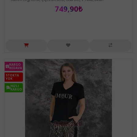
749,90₺
KARGO
BEDAVA
STOKTA
YOK
HIZLI
KARGO