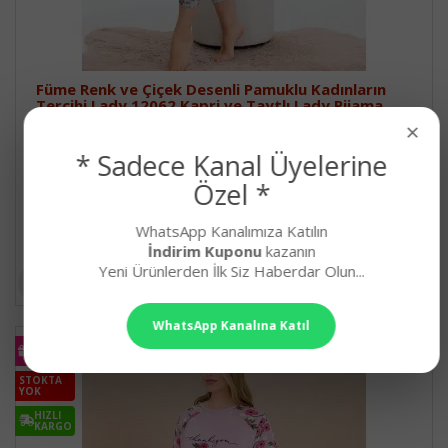
Füme Renk ve Çiçek Desenli Pamuklu Kadınların
Tercihi Lady 12062 Kapri ve Taytlı Lady Pijama
Takımı
×
Lady Füme Renkli ve Çiçek Desenli Kısa Kol, Penye&..
* Sadece Kanal Üyelerine
577,90₺
Özel *
WhatsApp Kanalımıza Katılın
İndirim Kuponu
kazanın
Yeni Ürünlerden İlk Siz Haberdar Olun...
WhatsApp Kanalına Katıl
KARGO
BEDAVA
STOKTA
YOK
HIZLI
KARGO