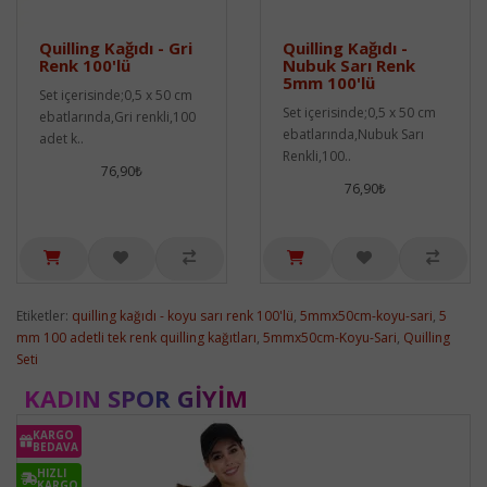
Quilling Kağıdı - Gri
Quilling Kağıdı -
Renk 100'lü
Nubuk Sarı Renk
5mm 100'lü
Set içerisinde;0,5 x 50 cm
Set içerisinde;0,5 x 50 cm
ebatlarında,Gri renkli,100
ebatlarında,Nubuk Sarı
adet k..
Renkli,100..
76,90₺
76,90₺
Etiketler:
quilling kağıdı - koyu sarı renk 100'lü
,
5mmx50cm-koyu-sari
,
5
mm 100 adetli tek renk quilling kağıtları
,
5mmx50cm-Koyu-Sari
,
Quilling
Seti
KADIN SPOR GIYIM
KARGO
BEDAVA
HIZLI
KARGO