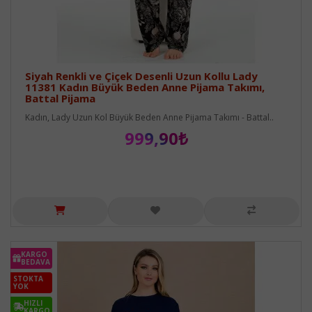
Siyah Renkli ve Çiçek Desenli Uzun Kollu Lady
11381 Kadın Büyük Beden Anne Pijama Takımı,
Battal Pijama
Kadın, Lady Uzun Kol Büyük Beden Anne Pijama Takımı - Battal..
999,90₺
KARGO
BEDAVA
STOKTA
YOK
HIZLI
KARGO