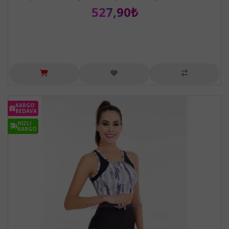
527,90₺
KARGO
BEDAVA
HIZLI
KARGO