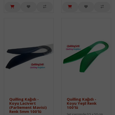
Quilling Kağıdı -
Quilling Kağıdı -
Koyu Lacivert
Koyu Yeşil Renk
(Parliement Mavisi)
100'lü
Renk 5mm 100'lü
Set içerisinde;0,5 x 50 cm