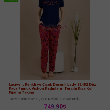
Lacivert Renkli ve Çiçek Desenli Lady 12492 Düz
Paça Pamuk Viskon Kadınların Tercihi Kısa Kol
Pijama Takımı
Lacivert Kırmızı Renk, Çiçekli Desenli, Kısa Kol, Bisik..
749,90₺