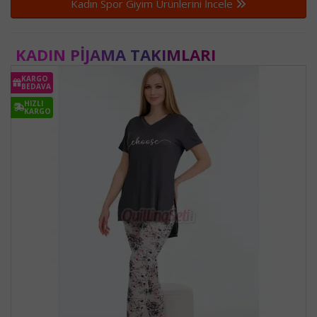
Kadın Spor Giyim Ürünlerini İncele
KADIN PIJAMA TAKIMLARI
KARGO
BEDAVA
HIZLI
KARGO