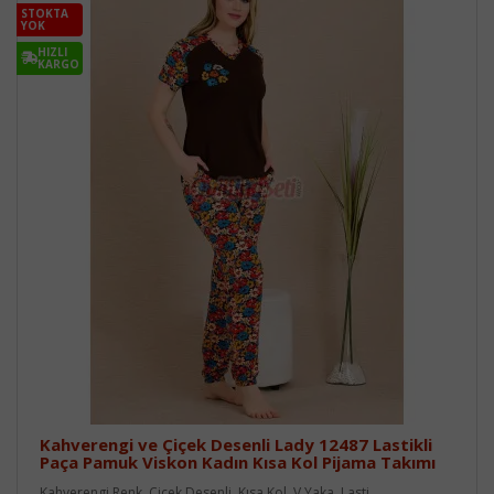
STOKTA
YOK
HIZLI
KARGO
Kahverengi ve Çiçek Desenli Lady 12487 Lastikli
Paça Pamuk Viskon Kadın Kısa Kol Pijama Takımı
Kahverengi Renk, Çiçek Desenli, Kısa Kol, V Yaka, Lasti..