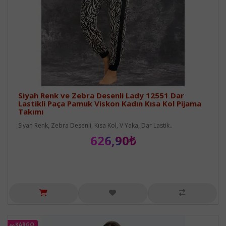
Siyah Renk ve Zebra Desenli Lady 12551 Dar
Lastikli Paça Pamuk Viskon Kadın Kısa Kol Pijama
Takımı
Siyah Renk, Zebra Desenli, Kısa Kol, V Yaka, Dar Lastik..
626,90₺
KARGO