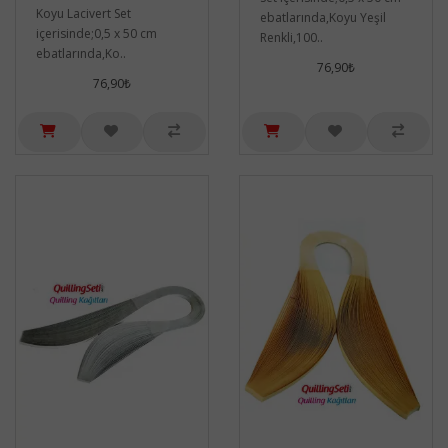
Koyu Lacivert Set
ebatlarında,Koyu Yeşil
içerisinde;0,5 x 50 cm
Renkli,100..
ebatlarında,Ko..
76,90₺
76,90₺