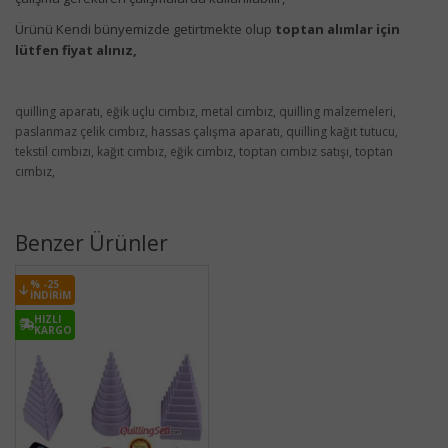
Ürünü Kendi bünyemizde getirtmekte olup
toptan alımlar için
lütfen fiyat alınız,
quilling aparatı, eğik uçlu cımbız, metal cımbız, quilling malzemeleri,
paslanmaz çelik cımbız, hassas çalışma aparatı, quilling kağıt tutucu,
tekstil cımbızı, kağıt cımbız, eğik cımbız, toptan cımbız satışı, toptan
cımbız,
Benzer Ürünler
% -25
İNDIRIM
HIZLI
KARGO