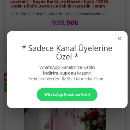
Lacivert - Beyaz Renkli ve Desenli Lady 19233
Kadın Büyük Beden Sabahlıklı Gecelik Takım
Kadın Büyük Beden 2’li Sabahlıklı Gecelik TakımıRahatlık ve ..
939,90₺
×
* Sadece Kanal Üyelerine
Özel *
WhatsApp Kanalımıza Katılın
İndirim Kuponu
kazanın
KARGO
Yeni Ürünlerden İlk Siz Haberdar Olun...
BEDAVA
HIZLI
KARGO
WhatsApp Kanalına Katıl