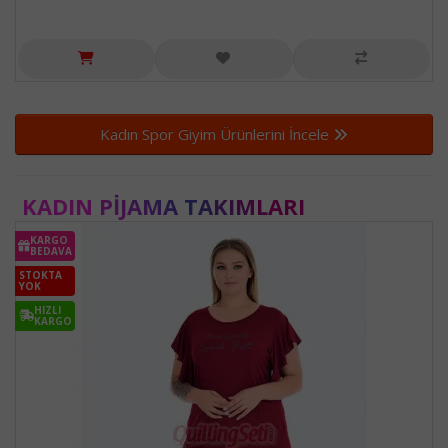
Kadın Spor Giyim Ürünlerini İncele
KADIN PIJAMA TAKIMLARI
KARGO
BEDAVA
STOKTA
YOK
HIZLI
KARGO