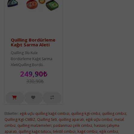
Quilling Bordürleme
Kağıt Sarma Aleti
Quilling 3lü Kule
Bordürleme Kağıt Sarma
AletiQuilling Bordü..
249,90₺
330,90₺
Etiketler:
eğik uçlu quilling kağıt cımbızı
,
quilling-kgt-cmbz
,
quilling cımbız
,
Quilling-Kgt-CMBZ
,
Quilling Seti
,
quilling aparatı
,
eğik uçlu cımbız
,
metal
cımbız
,
quilling malzemeleri
,
paslanmaz çelik cımbız
,
hassas çalışma
aparatı
,
quilling kağıt tutucu
,
tekstil cımbızı
,
kağıt cımbız
,
eğik cımbız
,