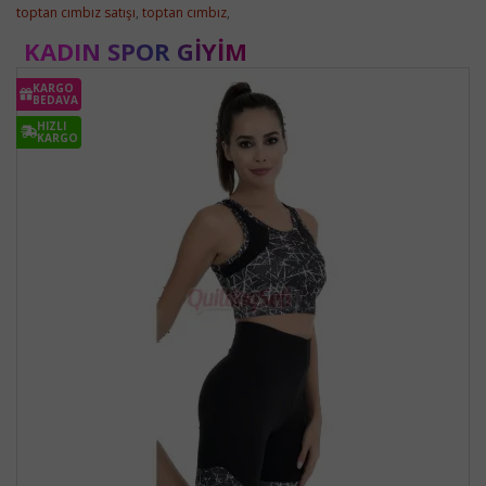
toptan cımbız satışı
,
toptan cımbız
,
KADIN SPOR GIYIM
KARGO
BEDAVA
HIZLI
KARGO