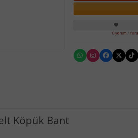
0 yorum
/
Yor
lt Köpük Bant