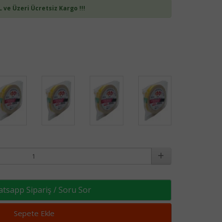
L ve Üzeri Ücretsiz Kargo !!!
sapp Sipariş / Soru Sor
Sepete Ekle