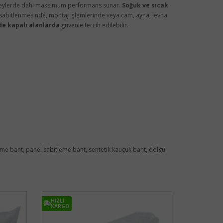
 yüzeylerde dahi maksimum performans sunar.
Soğuk ve sıcak
abitlenmesinde, montaj işlemlerinde veya cam, ayna, levha
de kapalı alanlarda
güvenle tercih edilebilir.
eme bant, panel sabitleme bant, sentetik kauçuk bant, dolgu
HIZLI
KARGO