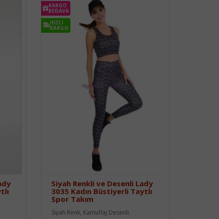
KARGO
BEDAVA
HIZLI
KARGO
ady
Siyah Renkli ve Desenli Lady
tlı
3035 Kadın Büstiyerli Taytlı
Spor Takım
Siyah Renk, Kamuflaj Desenli