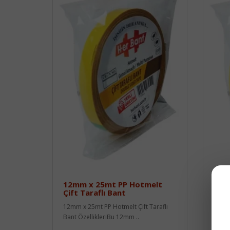
12mm x 25mt PP Hotmelt
15m
Çift Taraflı Bant
Çift
12mm x 25mt PP Hotmelt Çift Taraflı
15mm 
Bant ÖzellikleriBu 12mm ..
Bant 