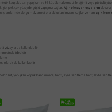
sentetik kauçuk bazlı yapışkanı ve PE köpük malzemesi ile eğimli veya pürüzlü
ik gibi pek çok yüzeyde güçlü yapışma sağlar.
Ağır olmayan eşyaların
duvara s
ım işlemlerinde dolgu malzemesi olarak kullanılmasını sağlar ve hem
açık hem 
tli yüzeylerde kullanılabilir
enmesinde idealdir
tleme
i olarak da kullanılabilir
melt bant, yapışkan köpük bant, montaj bantı, ayna sabitleme bant, levha sabitl
HIZLI
O
KARGO