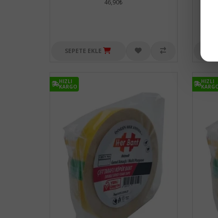
46,90₺
SEPETE EKLE
SEP
HIZLI
HIZLI
KARGO
KARG