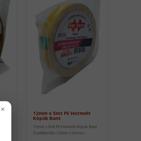
×
t
12mm x 5mt PE Hotmelt
Köpük Bant
flı
12mm x 5mt PE Hotmelt Köpük Bant
ÖzellikleriBu 12mm x 5mt bo..