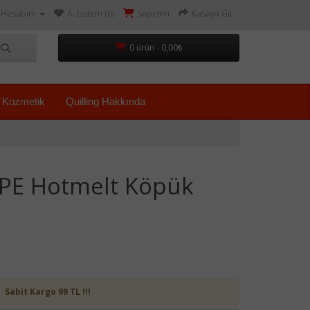
Hesabım
A. Listem (0)
Sepetim
Kasaya Git
0 ürün - 0,00₺
Kozmetik
Quilling Hakkında
PE Hotmelt Köpük
Sabit Kargo 99 TL !!!