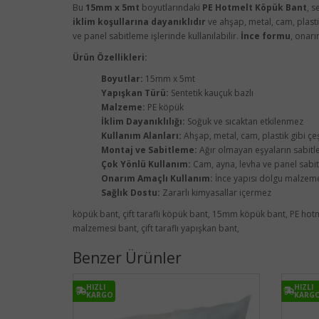
Bu
15mm x 5mt
boyutlarındaki
PE Hotmelt Köpük Bant
, 
iklim koşullarına dayanıklıdır
ve ahşap, metal, cam, plast
ve panel sabitleme işlerinde kullanılabilir.
İnce formu
, onar
Ürün Özellikleri:
Boyutlar:
15mm x 5mt
Yapışkan Türü:
Sentetik kauçuk bazlı
Malzeme:
PE köpük
İklim Dayanıklılığı:
Soğuk ve sıcaktan etkilenmez
Kullanım Alanları:
Ahşap, metal, cam, plastik gibi çeşi
Montaj ve Sabitleme:
Ağır olmayan eşyaların sabitl
Çok Yönlü Kullanım:
Cam, ayna, levha ve panel sabi
Onarım Amaçlı Kullanım:
İnce yapısı dolgu malzemes
Sağlık Dostu:
Zararlı kimyasallar içermez
köpük bant, çift taraflı köpük bant, 15mm köpük bant, PE hot
malzemesi bant, çift taraflı yapışkan bant,
Benzer Ürünler
HIZLI
HIZLI
KARGO
KARG