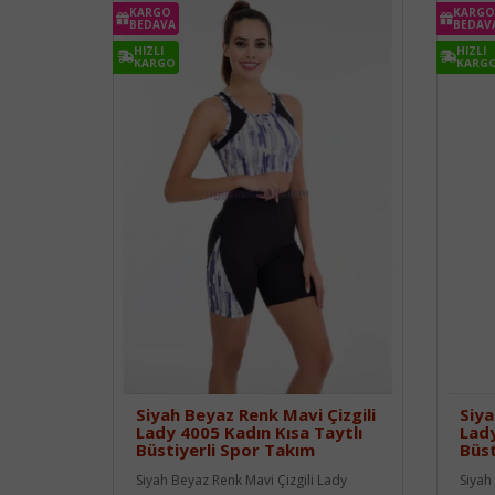
KARGO
KARGO
BEDAVA
BEDAV
HIZLI
HIZLI
KARGO
KARG
Siyah Beyaz Renk Mavi Çizgili
Siya
Lady 4005 Kadın Kısa Taytlı
Lady
Büstiyerli Spor Takım
Büst
Siyah Beyaz Renk Mavi Çizgili Lady
Siyah