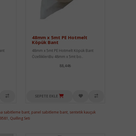
48mm x 5mt PE Hotmelt
Köpük Bant
ant
48mm x 5mt PE Hotmelt Köpük Bant
ÖzellikleriBu 48mm x 5mt bo..
88,44₺
SEPETE EKLE
ha sabitleme bant
,
panel sabitleme bant
,
sentetik kauçuk
9581
,
Quilling Seti