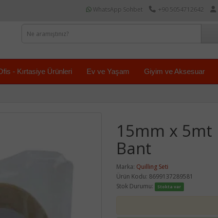
WhatsApp Sohbet
+90 5054712642
Ofis - Kırtasiye Ürünleri
Ev ve Yaşam
Giyim ve Aksesuar
15mm x 5mt 
Bant
Marka:
Quilling Seti
Ürün Kodu: 8699137289581
Stok Durumu:
Stokta var