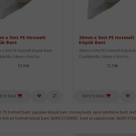
m x 5mt PE Hotmelt
36mm x 5mt PE Hotmelt
ük Bant
Köpük Bant
x 5mt PE Hotmelt Köpük Bant
36mm x 5mt PE Hotmelt Köpük B
ikleriBu 24mm x 5mt bo..
ÖzellikleriBu 36mm x 5mt bo..
53,94₺
72,34₺
ETE EKLE
SEPETE EKLE
t
,
PE hotmelt bant
,
yapışkan köpük bant
,
montaj bantı
,
ayna sabitleme bant
,
lev
 5mt pe hotmelt köpük bant
,
8699137289581
,
bant ve yapıştırıcılar
,
869913728