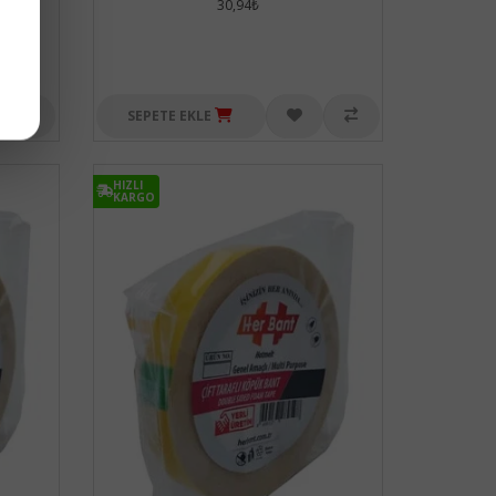
30,94₺
SEPETE EKLE
HIZLI
KARGO