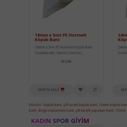
18mm x 5mt PE Hotmelt
24m
Köpük Bant
Köp
18mm x 5mt PE Hotmelt Köpük Bant
24mm 
ÖzellikleriBu 18mm x 5mt bo..
Özell
43,59₺
SEPETE EKLE
SEP
Etiketler:
köpük bant
,
çift taraflı köpük bant
,
15mm köpük ban
bant
,
dolgu malzemesi bant
,
çift taraflı yapışkan bant
,
15mm x
KADIN SPOR GIYIM