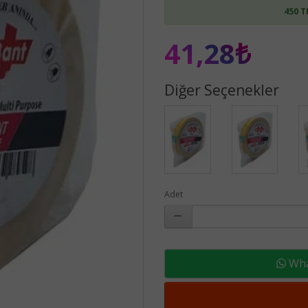
450 T
41,28₺
Diğer Seçenekler
Adet
What